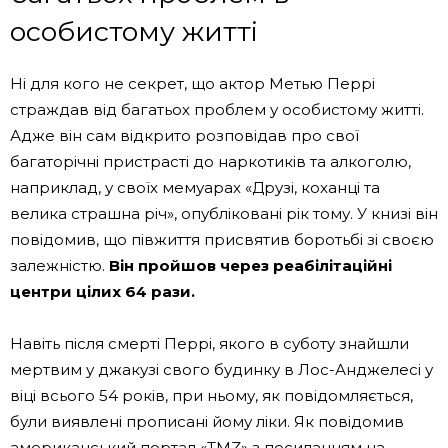
особистому житті
Ні для кого не секрет, що актор Метью Перрі
страждав від багатьох проблем у особистому житті.
Адже він сам відкрито розповідав про свої
багаторічні пристрасті до наркотиків та алкоголю,
наприклад, у своїх мемуарах «Друзі, коханці та
велика страшна річ», опубліковані рік тому. У книзі він
повідомив, що півжиття присвятив боротьбі зі своєю
залежністю.
Він пройшов через реабілітаційні
центри цілих 64 рази.
Навіть після смерті Перрі, якого в суботу знайшли
мертвим у джакузі свого будинку в Лос-Анджелесі у
віці всього 54 років, при ньому, як повідомляється,
були виявлені прописані йому ліки. Як повідомив
американський портал «TMZ» з посиланням на