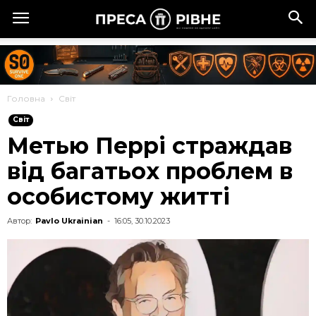
Головна
Cвіт
Cвіт
Метью Перрі страждав
від багатьох проблем в
особистому житті
Автор:
Pavlo Ukrainian
-
16:05, 30.10.2023