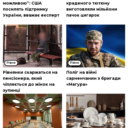
можливою”: США
краденого тютюну
посилять підтримку
виготовляли мільйони
України, вважає експерт
пачок цигарок
Рівне
Рівне
Рівнянки скаржаться на
Поліг на війні
пенсіонера, який
сарненчанин з бригади
чіпляється до жінок на
«Магура»
зупинці