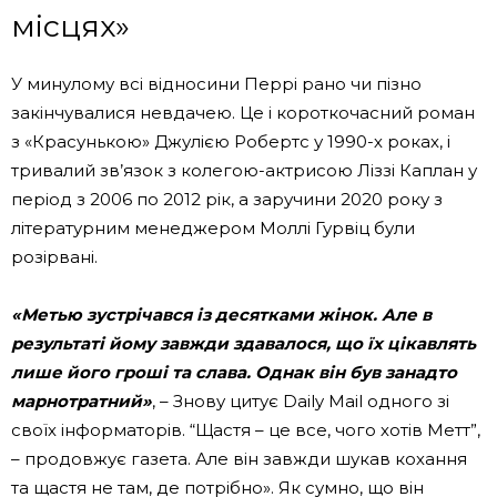
місцях»
У минулому всі відносини Перрі рано чи пізно
закінчувалися невдачею. Це і короткочасний роман
з «Красунькою» Джулією Робертс у 1990-х роках, і
тривалий зв’язок з колегою-актрисою Ліззі Каплан у
період з 2006 по 2012 рік, а заручини 2020 року з
літературним менеджером Моллі Гурвіц були
розірвані.
«Метью зустрічався із десятками жінок. Але в
результаті йому завжди здавалося, що їх цікавлять
лише його гроші та слава. Однак він був занадто
марнотратний»
, – Знову цитує Daily Mail одного зі
своїх інформаторів. “Щастя – це все, чого хотів Метт”,
– продовжує газета. Але він завжди шукав кохання
та щастя не там, де потрібно». Як сумно, що він