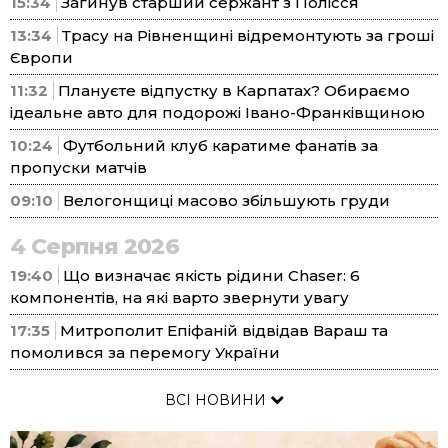
15:34
Загинув старший сержант з Полісся
13:34
Трасу на Рівненщині відремонтують за гроші
Європи
11:32
Плануєте відпустку в Карпатах? Обираємо
ідеальне авто для подорожі Івано-Франківщиною
10:24
Футбольний клуб каратиме фанатів за
пропуски матчів
09:10
Велогонщиці масово збільшують груди
4 Серпня 2026
19:40
Що визначає якість рідини Chaser: 6
компонентів, на які варто звернути увагу
17:35
Митрополит Епіфаній відвідав Вараш та
помолився за перемогу України
ВСІ НОВИНИ