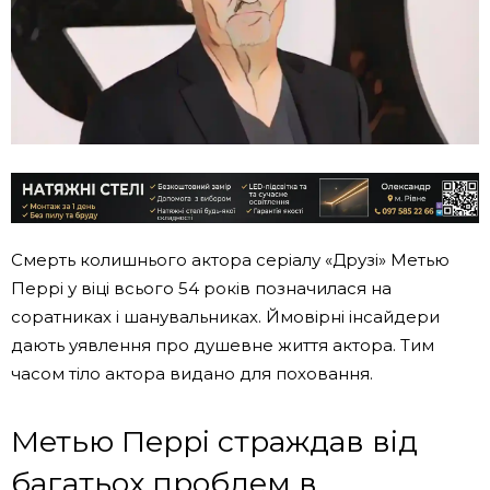
Смерть колишнього актора серіалу «Друзі» Метью
Перрі у віці всього 54 років позначилася на
соратниках і шанувальниках. Ймовірні інсайдери
дають уявлення про душевне життя актора. Тим
часом тіло актора видано для поховання.
Метью Перрі страждав від
багатьох проблем в