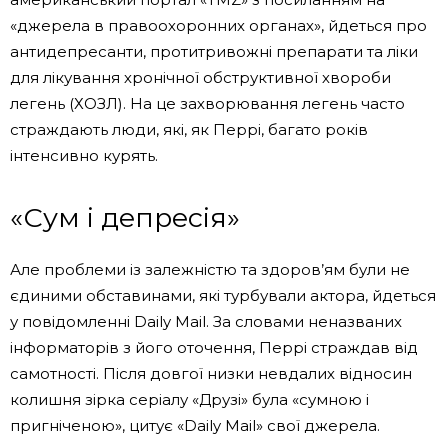
«джерела в правоохоронних органах», йдеться про
антидепресанти, протитривожні препарати та ліки
для лікування хронічної обструктивної хвороби
легень (ХОЗЛ). На це захворювання легень часто
страждають люди, які, як Перрі, багато років
інтенсивно курять.
«Сум і депресія»
Але проблеми із залежністю та здоров’ям були не
єдиними обставинами, які турбували актора, йдеться
у повідомленні Daily Mail. За словами неназваних
інформаторів з його оточення, Перрі страждав від
самотності. Після довгої низки невдалих відносин
колишня зірка серіалу «Друзі» була «сумною і
пригніченою», цитує «Daily Mail» свої джерела.