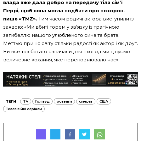
влада вже дала добро на передачу тіла сім’ї
Перрі, щоб вона могла подбати про похорон,
пише «TMZ».
Тим часом родичі актора виступили із
заявою: «Ми вбиті горем у зв’язку із трагічною
загибеллю нашого улюбленого сина та брата.
Меттью приніс світу стільки радості як актор і як друг.
Ви все так багато означали для нього, і ми цінуємо
величезне кохання, яке переповнювало нас».
ТЕГИ
TV
Голівуд
розваги
смерть
США
Телевізійні серіали