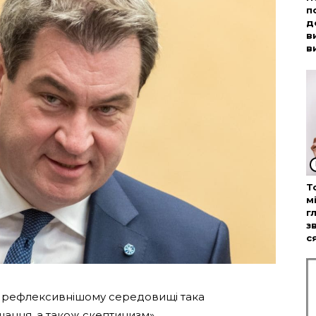
п
д
в
в
Т
м
г
з
с
«У рефлексивнішому середовищі така
шання, а також скептицизм».