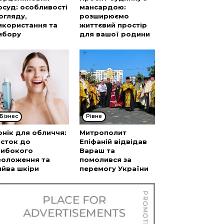
осуд: особливості
мансардою:
огляду,
розширюємо
икористання та
життєвий простір
ибору
для вашої родини
Бізнес
Рівне
онік для обличчя:
Митрополит
істок до
Епіфаній відвідав
либокого
Вараш та
воложення та
помолився за
яйва шкіри
перемогу України