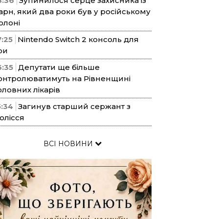
8:36
Зупинилося серце захисника із
арн, який два роки був у російському
олоні
7:25
Nintendo Switch 2 консоль для
ри
6:35
Депутати ще більше
онтролюватимуть на Рівненщині
оловних лікарів
5:34
Загинув старший сержант з
олісся
ВСІ НОВИНИ