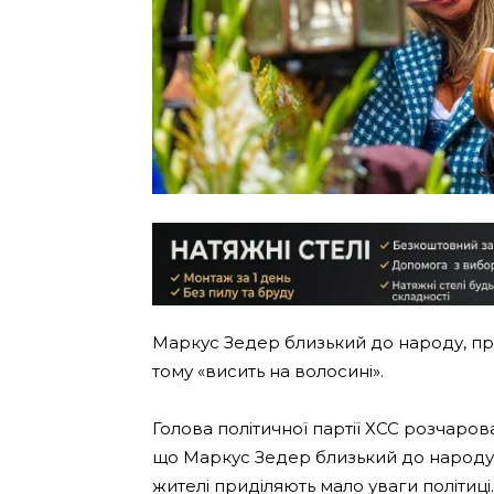
Маркус Зедер близький до народу, про
тому «висить на волосині».
Голова політичної партії ХСС розчаро
що Маркус Зедер близький до народу, 
жителі приділяють мало уваги політиці.