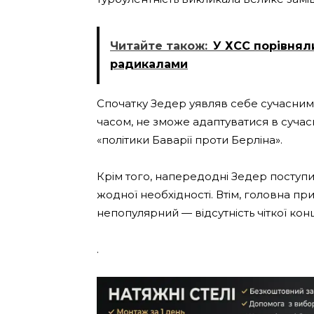
Читайте також:
У ХСС порівнял
радикалами
Спочатку Зедер уявляв себе сучасним с
часом, не зможе адаптуватися в сучас
«політики Баварії проти Берліна».
Крім того, напередодні Зедер поступи
жодної необхідності. Втім, головна при
непопулярний — відсутність чіткої кон
.