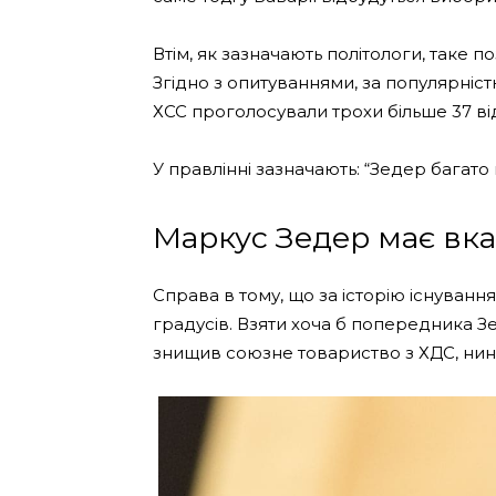
Втім, як зазначають політологи, таке 
Згідно з опитуваннями, за популярністю
ХСС проголосували трохи більше 37 ві
У правлінні зазначають: “Зедер багато
Маркус Зедер має вка
Справа в тому, що за історію існування
градусів. Взяти хоча б попередника Зе
знищив союзне товариство з ХДС, нині