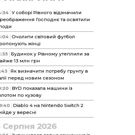
4:34
У соборі Рівного відзначили
реображення Господнє та освятили
лоди
3:04
Очолити світовий футбол
ропонують жінці
2:35
Будинок у Рівному утеплили за
айже 13 млн грн
1:43
Як визначити потребу ґрунту в
алії перед новим сезоном
0:20
BYD показала машини із
олотом по кузову
9:40
Diablo 4 на Nintendo Switch 2
ийде у вересні
5 Серпня 2026