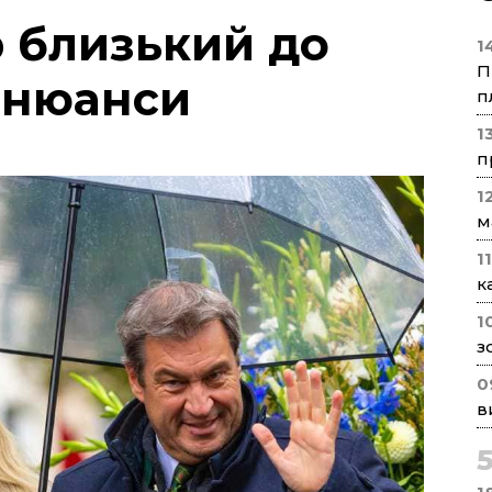
 близький до
1
П
є нюанси
п
1
п
1
м
1
к
1
з
0
в