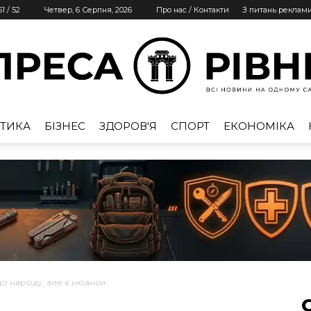
51
/
52
Четвер, 6 Серпня, 2026
Про нас / Контакти
З питань реклам
ТИКА
БІЗНЕС
ЗДОРОВ'Я
СПОРТ
ЕКОНОМІКА
Преса
Рівне
о народу, але є нюанси