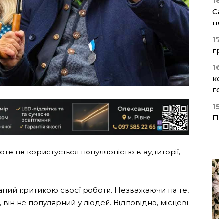
1
С
п
1
г
1
к
г
1
П
те не користується популярністю в аудиторії,
ваний критикою своєї роботи. Незважаючи на те,
він не популярний у людей. Відповідно, місцеві