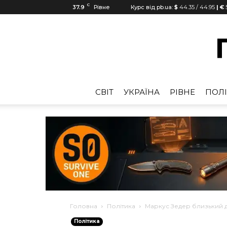
C
37.9
Рівне
Курс від pb.ua:
$
44.35
/
44.95
| €
CВІТ
УКРАЇНА
РІВНЕ
ПОЛІ
Головна
Політика
Маркус Зедер близький д
Політика