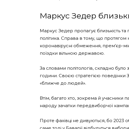
Маркус Зедер близьк
Маркус Зедер пропагує близькість та п
політика. Справа в тому, що протягом к
коронавірусні обмеження, прем’єр-мін
поїздки вільною державою.
За словами політологів, складно було зн
години. Своєю стратегією поведінки З
«ближче до людей».
Втім, багато хто, зокрема й учасники п
народу зачатки передвиборчої кампані
Проте фахівці не дивуються, бо 2023 
саме тоді у Баварії відбудуться вибори