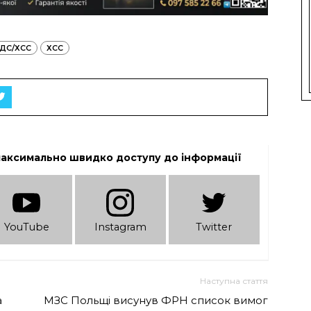
ДС/ХСС
ХСС
максимально швидко доступу до інформації
YouTube
Instagram
Twitter
Наступна стаття
а
МЗС Польщі висунув ФРН список вимог