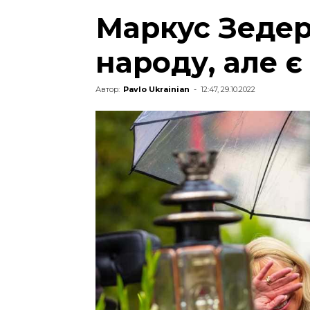
Маркус Зедер
народу, але 
Автор:
Pavlo Ukrainian
-
12:47, 29.10.2022