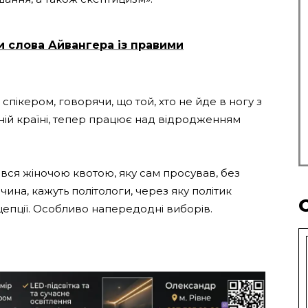
и слова Айвангера із правими
пікером, говорячи, що той, хто не йде в ногу з
ній країні, тепер працює над відродженням
вся жіночою квотою, яку сам просував, без
чина, кажуть політологи, через яку політик
цепції. Особливо напередодні виборів.