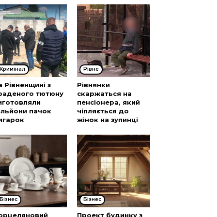
Кримінал
Рівне
а Рівненщині з
Рівнянки
раденого тютюну
скаржаться на
иготовляли
пенсіонера, який
ільйони пачок
чіпляється до
игарок
жінок на зупинці
Бізнес
Бізнес
орцеляновий
Проект будинку з