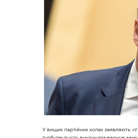
У вищих партійних колах заявляють: 
турбулентність викликала велике замі