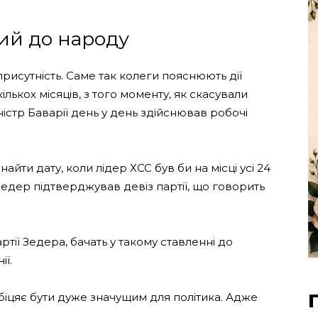
ий до народу
рисутність. Саме так колеги пояснюють дії
ількох місяців, з того моменту, як скасували
істр Баварії день у день здійснював робочі
айти дату, коли лідер ХСС був би на місці усі 24
едер підтверджував девіз партії, що говорить
артії Зедера, бачать у такому ставленні до
ї.
обіцяє бути дуже значущим для політика. Адже
.