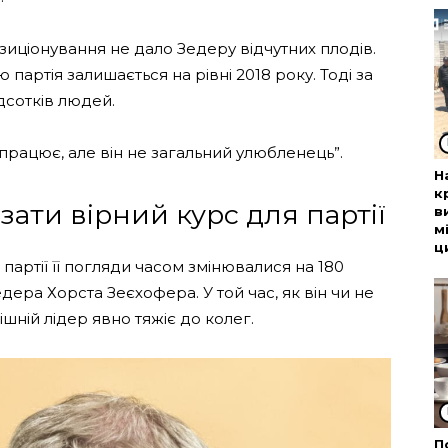
позиціонування не дало Зедеру відчутних плодів.
 партія залишається на рівні 2018 року. Тоді за
дсотків людей.
 працює, але він не загальний улюбленець”.
Н
к
зати вірний курс для партії
в
м
ц
 партії її погляди часом змінювалися на 180
дера Хорста Зеєхофера. У той час, як він чи не
шній лідер явно тяжіє до колег.
П