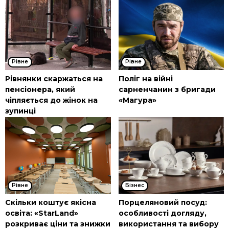
Рівне
Рівне
Рівнянки скаржаться на
Поліг на війні
пенсіонера, який
сарненчанин з бригади
чіпляється до жінок на
«Магура»
зупинці
Рівне
Бізнес
Скільки коштує якісна
Порцеляновий посуд:
освіта: «StarLand»
особливості догляду,
розкриває ціни та знижки
використання та вибору