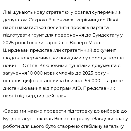
Ліві шукають нову стратегію: у розпал суперечки з
депутатом Сахрою Вагенкнехт керівництво Лівої
партії намагається посилити профіль партії та
підготувати ґрунт для повернення до Бундестагу у
2025 році. Голови партії Янін Віслер і Мартін
Ширдеван представили стратегічний документ
щодо «повернення», як повідомив у середу портал
новин T‑Online. Ключовими пунктами документа є
залучення 10 000 нових членів до 2025 року –
остання цифра становила близько 54 000 – та різке
дистанціювання від програм AfD. Представник
партії підтвердив цей план.
«Зараз ми маємо провести підготовку до виборів до
Бундестагу», – сказав Віслер порталу. «Завдяки плану
роботи для цього було створено стабільну загальну