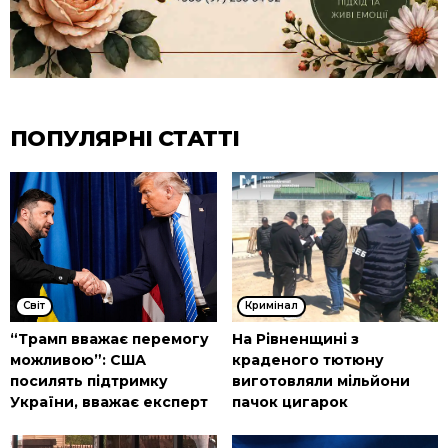
ПОПУЛЯРНІ СТАТТІ
Cвіт
Кримінал
“Трамп вважає перемогу
На Рівненщині з
можливою”: США
краденого тютюну
посилять підтримку
виготовляли мільйони
України, вважає експерт
пачок цигарок