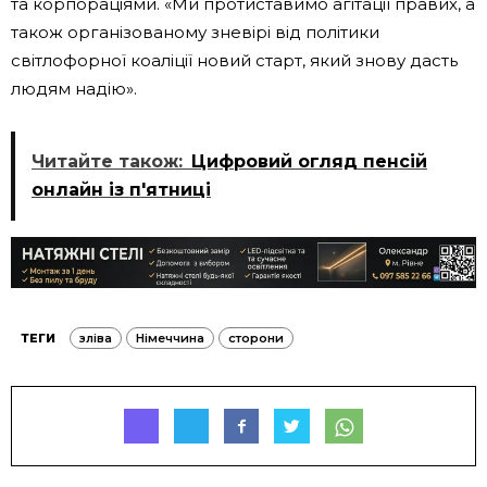
та корпораціями. «Ми протиставимо агітації правих, а
також організованому зневірі від політики
світлофорної коаліції новий старт, який знову дасть
людям надію».
Читайте також:
Цифровий огляд пенсій
онлайн із п'ятниці
ТЕГИ
зліва
Німеччина
сторони