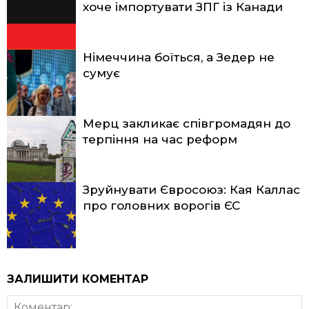
хоче імпортувати ЗПГ із Канади
Німеччина боїться, а Зедер не
сумує
Мерц закликає співгромадян до
терпіння на час реформ
Зруйнувати Євросоюз: Кая Каллас
про головних ворогів ЄС
ЗАЛИШИТИ КОМЕНТАР