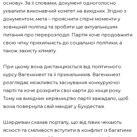
основу». За її словами, документ одноголосно
ухвалили виконавчий комітет на вихідних. Згідно з
документом, мета – прояснити спірні моменти у
зовнішній політиці та зробити ще актуальнішим
питання про перерозподіл. Партія хоче продовжити
свою чітку прихильність до соціальної політики, а
також захисту клімату.
При цьому вона дистанціюється від політичного
курсу Вагенкнехт та її прихильників. Вагенкнехт
розглядає можливість заснування конкуруючої
партії та хоче розкрити свої карти до кінця року.
Тому на вихідних керівництво партії зажадало, щоб
вона повернула свій мандат у Бундестазі.
Ширдеван сказав порталу, що від лівих чекають
ясності та сміливості вступити в конфлікт із багатими