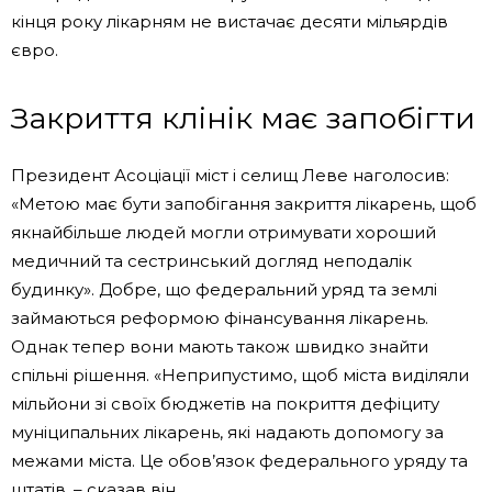
кінця року лікарням не вистачає десяти мільярдів
євро.
Закриття клінік має запобігти
Президент Асоціації міст і селищ Леве наголосив:
«Метою має бути запобігання закриття лікарень, щоб
якнайбільше людей могли отримувати хороший
медичний та сестринський догляд неподалік
будинку». Добре, що федеральний уряд та землі
займаються реформою фінансування лікарень.
Однак тепер вони мають також швидко знайти
спільні рішення. «Неприпустимо, щоб міста виділяли
мільйони зі своїх бюджетів на покриття дефіциту
муніципальних лікарень, які надають допомогу за
межами міста. Це обов’язок федерального уряду та
штатів, – сказав він.