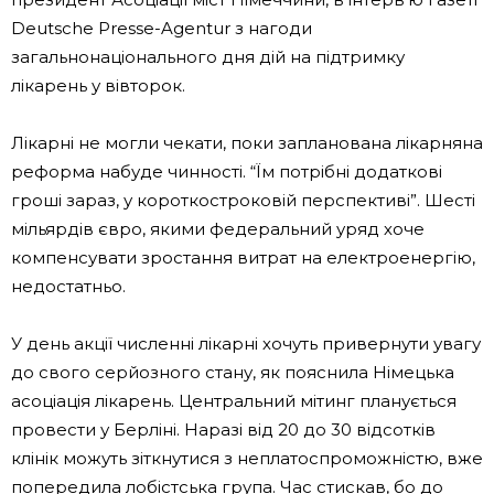
Deutsche Presse-Agentur з нагоди
загальнонаціонального дня дій на підтримку
лікарень у вівторок.
Лікарні не могли чекати, поки запланована лікарняна
реформа набуде чинності. “Їм потрібні додаткові
гроші зараз, у короткостроковій перспективі”. Шесті
мільярдів євро, якими федеральний уряд хоче
компенсувати зростання витрат на електроенергію,
недостатньо.
У день акції численні лікарні хочуть привернути увагу
до свого серйозного стану, як пояснила Німецька
асоціація лікарень. Центральний мітинг планується
провести у Берліні. Наразі від 20 до 30 відсотків
клінік можуть зіткнутися з неплатоспроможністю, вже
попередила лобістська група. Час стискав, бо до