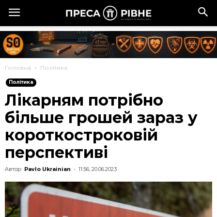
Головна
Політика
Політика
Лікарням потрібно
більше грошей зараз у
короткостроковій
перспективі
Автор:
Pavlo Ukrainian
-
11:56, 20.06.2023