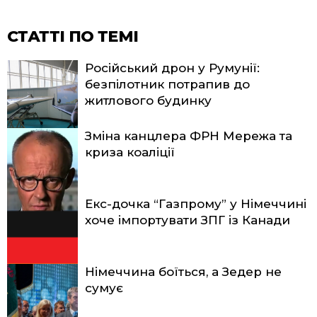
СТАТТІ ПО ТЕМІ
Російський дрон у Румунії:
безпілотник потрапив до
житлового будинку
Зміна канцлера ФРН Мережа та
криза коаліції
Екс-дочка “Газпрому” у Німеччині
хоче імпортувати ЗПГ із Канади
Німеччина боїться, а Зедер не
сумує