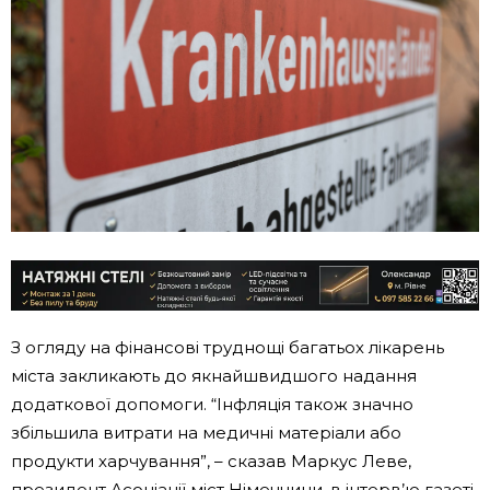
З огляду на фінансові труднощі багатьох лікарень
міста закликають до якнайшвидшого надання
додаткової допомоги. “Інфляція також значно
збільшила витрати на медичні матеріали або
продукти харчування”, – сказав Маркус Леве,
президент Асоціації міст Німеччини, в інтерв’ю газеті