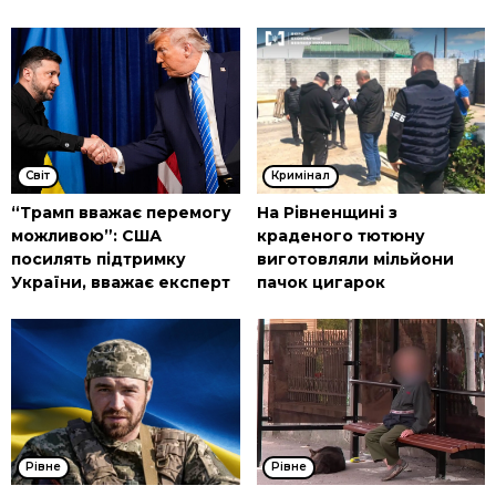
Cвіт
Кримінал
“Трамп вважає перемогу
На Рівненщині з
можливою”: США
краденого тютюну
посилять підтримку
виготовляли мільйони
України, вважає експерт
пачок цигарок
Рівне
Рівне