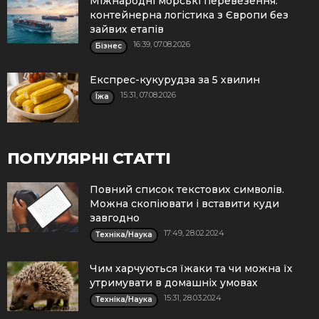
Міжнародні морські перевезення:
контейнерна логістика з Європи без
зайвих етапів
16:39, 07.08.2026
Бізнес
Експрес-кукурудза за 5 хвилин
15:31, 07.08.2026
Їжа
ПОПУЛЯРНІ СТАТТІ
Повний список текстових символів.
Можна скопіювати і вставити куди
завгодно
17:49, 28.02.2024
Техніка/Наука
Чим харчуються їжаки та чи можна їх
утримувати в домашніх умовах
15:31, 28.03.2024
Техніка/Наука