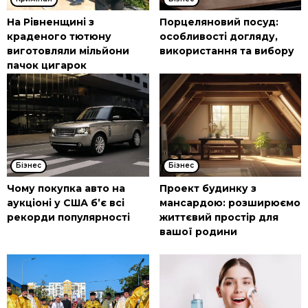
На Рівненщині з
Порцеляновий посуд:
краденого тютюну
особливості догляду,
виготовляли мільйони
використання та вибору
пачок цигарок
Бізнес
Бізнес
Чому покупка авто на
Проект будинку з
аукціоні у США б’є всі
мансардою: розширюємо
рекорди популярності
життєвий простір для
вашої родини