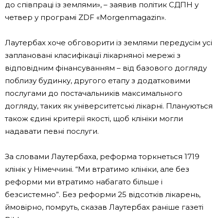
до співпраці із землями», – заявив політик СДПН у
четвер у програмі ZDF «Morgenmagazin».
Лаутербах хоче обговорити із землями передусім усі
заплановані класифікації лікарняної мережі з
відповідним фінансуванням – від базового догляду
поблизу будинку, другого етапу з додатковими
послугами до постачальників максимального
догляду, таких як університетські лікарні. Плануються
також єдині критерії якості, щоб клініки могли
надавати певні послуги.
За словами Лаутербаха, реформа торкнеться 1719
клінік у Німеччині. “Ми втратимо клініки, але без
реформи ми втратимо набагато більше і
безсистемно”. Без реформи 25 відсотків лікарень,
ймовірно, помруть, сказав Лаутербах раніше газеті