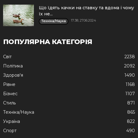
Що їдять качки на ставку та вдома і чому
їх не...
17:38, 27.06.2024
Техніка/Наука
ПОПУЛЯРНА КАТЕГОРІЯ
Cвіт
2238
Політика
2092
Здоров'я
1490
Рівне
1168
Бізнес
1107
Стиль
871
Техніка/Наука
865
Україна
822
Спорт
490