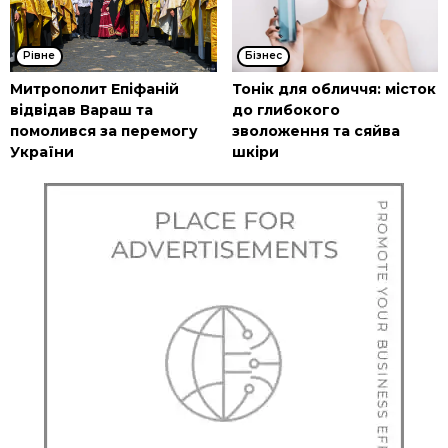
Рівне
Бізнес
Митрополит Епіфаній
Тонік для обличчя: місток
відвідав Вараш та
до глибокого
помолився за перемогу
зволоження та сяйва
України
шкіри