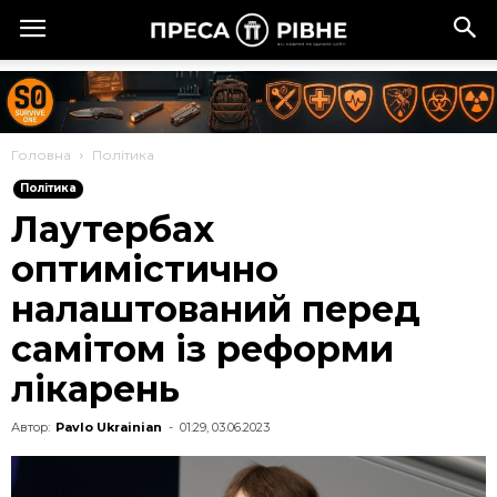
Головна
Політика
Політика
Лаутербах
оптимістично
налаштований перед
самітом із реформи
лікарень
Автор:
Pavlo Ukrainian
-
01:29, 03.06.2023