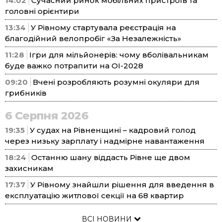
14:02
Сучасний ринок мобільних пристроїв та
головні орієнтири
13:34
У Рівному стартувала реєстрація на
благодійний велопробіг «За Незалежність»
11:28
Ігри для мільйонерів: чому вболівальникам
буде важко потрапити на ОІ-2028
09:20
Вчені розробляють розумні окуляри для
грибників
6 Серпня 2026
19:35
У судах на Рівненщині – кадровий голод
через низьку зарплату і надмірне навантаження
18:24
Останню шану віддасть Рівне ще двом
захисникам
17:37
У Рівному знайшли рішення для введення в
експлуатацію житлової секції на 68 квартир
ВСІ НОВИНИ