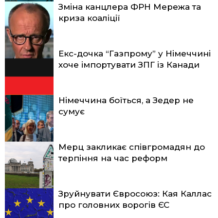
Зміна канцлера ФРН Мережа та
криза коаліції
Екс-дочка “Газпрому” у Німеччині
хоче імпортувати ЗПГ із Канади
Німеччина боїться, а Зедер не
сумує
Мерц закликає співгромадян до
терпіння на час реформ
Зруйнувати Євросоюз: Кая Каллас
про головних ворогів ЄС