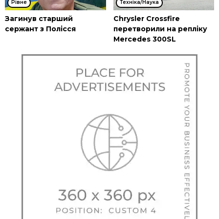
Рівне
Техніка/Наука
Загинув старший
Chrysler Crossfire
сержант з Полісся
перетворили на репліку
Mercedes 300SL