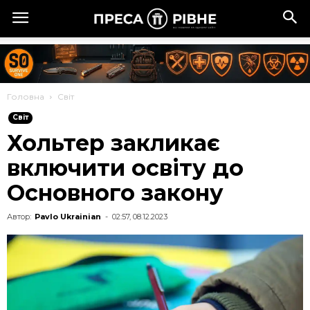
Головна
Cвіт
Cвіт
Хольтер закликає
включити освіту до
Основного закону
Автор:
Pavlo Ukrainian
-
02:57, 08.12.2023