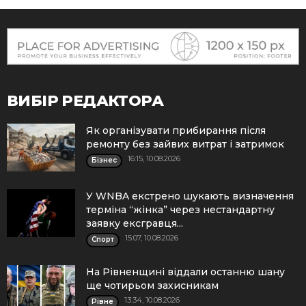
ВИБІР РЕДАКТОРА
Як організувати прибирання після
ремонту без зайвих витрат і затримок
16:15, 10.08.2026
Бізнес
У WNBA екстрено шукають визначення
терміна “жінка” через нестандартну
заявку ексгравця...
15:07, 10.08.2026
Спорт
На Рівненщині віддали останню шану
ще чотирьом захисникам
13:34, 10.08.2026
Рівне