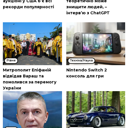
аукціоні у США б’є всі
теоретично може
рекорди популярності
знищити людей, –
інтерв’ю з ChatGPT
Рівне
Техніка/Наука
Митрополит Епіфаній
Nintendo Switch 2
відвідав Вараш та
консоль для гри
помолився за перемогу
України