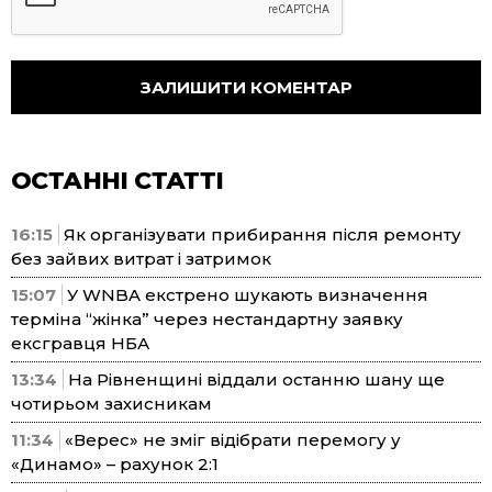
ОСТАННІ СТАТТІ
16:15
Як організувати прибирання після ремонту
без зайвих витрат і затримок
15:07
У WNBA екстрено шукають визначення
терміна “жінка” через нестандартну заявку
ексгравця НБА
13:34
На Рівненщині віддали останню шану ще
чотирьом захисникам
11:34
«Верес» не зміг відібрати перемогу у
«Динамо» – рахунок 2:1