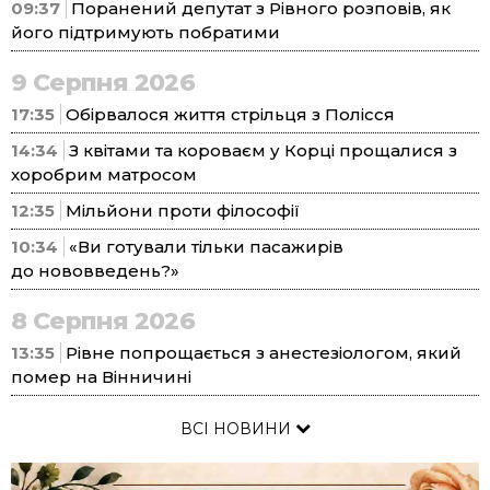
09:37
Поранений депутат з Рівного розповів, як
його підтримують побратими
9 Серпня 2026
17:35
Обірвалося життя стрільця з Полісся
14:34
З квітами та короваєм у Корці прощалися з
хоробрим матросом
12:35
Мільйони проти філософії
10:34
«Ви готували тільки пасажирів
до нововведень?»
8 Серпня 2026
13:35
Рівне попрощається з анестезіологом, який
помер на Вінничині
ВСІ НОВИНИ