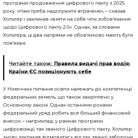
програми продовження цифрового пакту з 2025
року. «Нам треба надолужити втрачене», – сказав
Хольтер і закликав «взяти на себе чіткі зобов'язання
щодо Цифрового пакту 2.0». Однак, за словами
Хольтера, ці два напрями не обов'язково мають бути
пов'язані.
Читайте також:
Правила видачі прав водія:
Країни ЄС позиціонують себе
У Німеччині питання освіти належать до компетенції
федеральних земель, що також закріплено у
Основному законі. Однак останніми роками
федеральний уряд робить все більший фінансовий
внесок – наприклад, у рамках програми
цифровізації, так званого Цифрового пакту. Хольтер
знову закликав відмовитись від так званої заборони