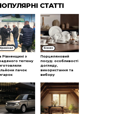
ПОПУЛЯРНІ СТАТТІ
Кримінал
Бізнес
а Рівненщині з
Порцеляновий
раденого тютюну
посуд: особливості
иготовляли
догляду,
ільйони пачок
використання та
игарок
вибору