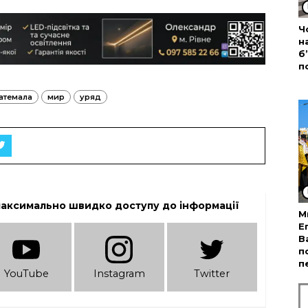
Ч
н
б
п
атемала
мир
уряд
максимально швидко доступу до інформації
М
Е
В
п
п
YouTube
Instagram
Twitter