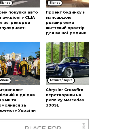
Бізнес
Бізнес
ому покупка авто
Проект будинку з
а аукціоні у США
мансардою:
’є всі рекорди
розширюємо
опулярності
життєвий простір
для вашої родини
Рівне
Техніка/Наука
итрополит
Chrysler Crossfire
піфаній відвідав
перетворили на
араш та
репліку Mercedes
омолився за
300SL
еремогу України