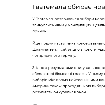
Гватемала обирає но
У Гватемалі розпочалися вибори ново
звинуваченнями у маніпуляціях. Декіл
причин.
Йде пошук наступника консервативно
Джамматтея, який, згідно з конституці
чотирирічного терміну.
Згідно з результатами опитувань, жоде
абсолютної більшості голосів. У цьом
виборів між двома найсильнішими канд
Америки також проходять нові вибори 
результати очікувалися вночі.