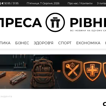
| €
50.95
/
51.95
П’ятниця, 7 Серпня, 2026
Про нас / Контакти
З пит
ТИКА
БІЗНЕС
ЗДОРОВ'Я
СПОРТ
ЕКОНОМІКА
Преса
Рівне
езидента