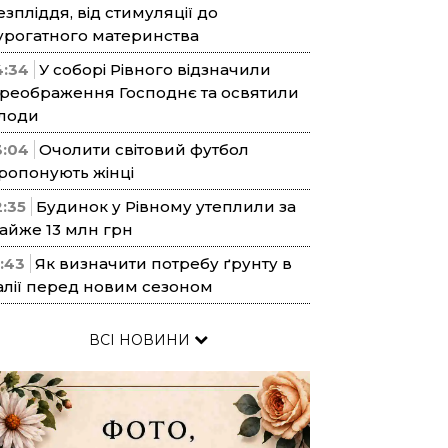
езпліддя, від стимуляції до
урогатного материнства
4:34
У соборі Рівного відзначили
реображення Господнє та освятили
лоди
3:04
Очолити світовий футбол
ропонують жінці
2:35
Будинок у Рівному утеплили за
айже 13 млн грн
1:43
Як визначити потребу ґрунту в
алії перед новим сезоном
ВСІ НОВИНИ