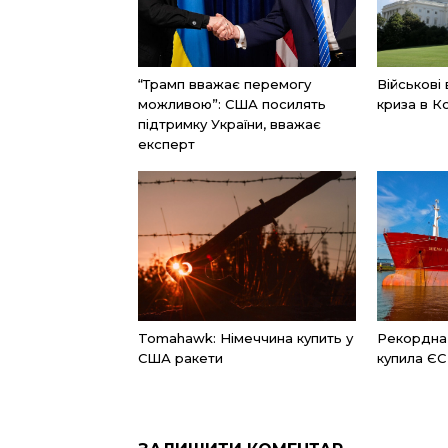
“Трамп вважає перемогу
Військові
можливою”: США посилять
криза в К
підтримку України, вважає
експерт
Tomahawk: Німеччина купить у
Рекордна к
США ракети
купила ЄС