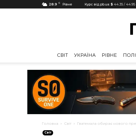
C
28.9
Рівне
Курс від pb.ua:
$
44.35
/
44.95
CВІТ
УКРАЇНА
РІВНЕ
ПОЛІ
Головна
Cвіт
Гватемала обирає нового пр
Cвіт