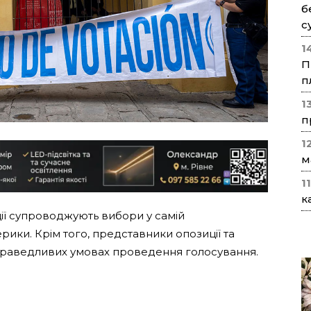
б
с
1
П
п
1
п
1
м
1
к
ції супроводжують вибори у самій
рики. Крім того, представники опозиції та
праведливих умовах проведення голосування.