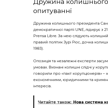
Дружина колишнього 
опитуванні
Дружина колишнього президента Санд
демократичної партії UNE, лідирує з 2
Prensa Libre. За нею слідують колишн
правий політик Зурі Ріос, дочка колиш
1983).
Опозиція та незалежні експерти засум
умовах. Визнані колишні слідчі у коруп
говорили про «пакт корупціонерів» –
економічними, юридичними та криміна
інтересів.
Читайте також:
Нова система к