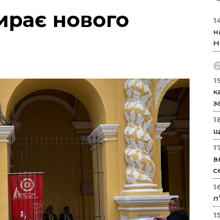
ирає нового
1
н
Н
1
к
з
1
щ
1
в
с
1
п
1