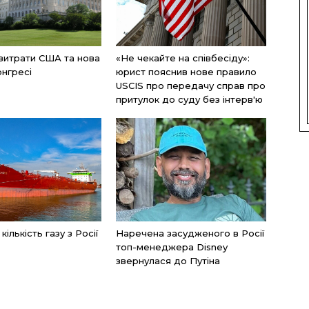
 витрати США та нова
«Не чекайте на співбесіду»:
онгресі
юрист пояснив нове правило
USCIS про передачу справ про
притулок до суду без інтерв'ю
ількість газу з Росії
Наречена засудженого в Росії
топ-менеджера Disney
звернулася до Путіна