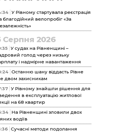
4:34
У Рівному стартувала реєстрація
а благодійний велопробіг «За
езалежність»
6 Серпня 2026
9:35
У судах на Рівненщині –
адровий голод через низьку
арплату і надмірне навантаження
8:24
Останню шану віддасть Рівне
е двом захисникам
7:37
У Рівному знайшли рішення для
ведення в експлуатацію житлової
екції на 68 квартир
6:34
На Рівненщині зловили двох
’яних водіїв
5:36
Сучасні методи подолання