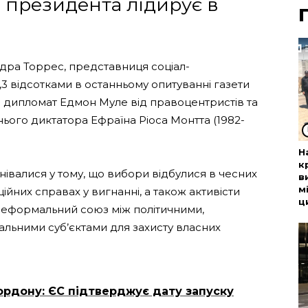
президента лідирує в
ра Торрес, представниця соціал-
1,3 відсотками в останньому опитуванні газети
ій дипломат Едмон Муле від правоцентристів та
нього диктатора Ефраїна Ріоса Монтта (1982-
Н
к
нівалися у тому, що вибори відбулися в чесних
в
м
ційних справах у вигнанні, а також активісти
ц
 неформальний союз між політичними,
льними суб’єктами для захисту власних
ордону: ЄС підтверджує дату запуску