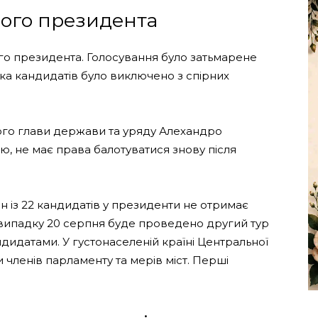
вого президента
го президента. Голосування було затьмарене
ька кандидатів було виключено з спірних
го глави держави та уряду Алехандро
єю, не має права балотуватися знову після
н із 22 кандидатів у президенти не отримає
у випадку 20 серпня буде проведено другий тур
идатами. У густонаселеній країні Центральної
членів парламенту та мерів міст. Перші