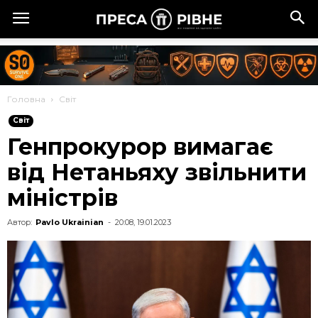
Головна
Cвіт
Cвіт
Генпрокурор вимагає
від Нетаньяху звільнити
міністрів
Автор:
Pavlo Ukrainian
-
20:08, 19.01.2023