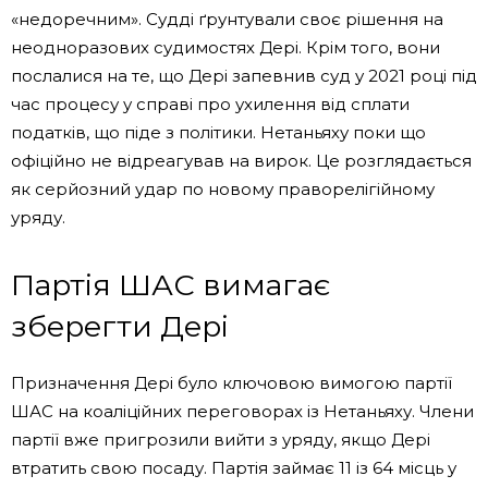
«недоречним». Судді ґрунтували своє рішення на
неодноразових судимостях Дері. Крім того, вони
послалися на те, що Дері запевнив суд у 2021 році під
час процесу у справі про ухилення від сплати
податків, що піде з політики. Нетаньяху поки що
офіційно не відреагував на вирок. Це розглядається
як серйозний удар по новому праворелігійному
уряду.
Партія ШАС вимагає
зберегти Дері
Призначення Дері було ключовою вимогою партії
ШАС на коаліційних переговорах із Нетаньяху. Члени
партії вже пригрозили вийти з уряду, якщо Дері
втратить свою посаду. Партія займає 11 із 64 місць у