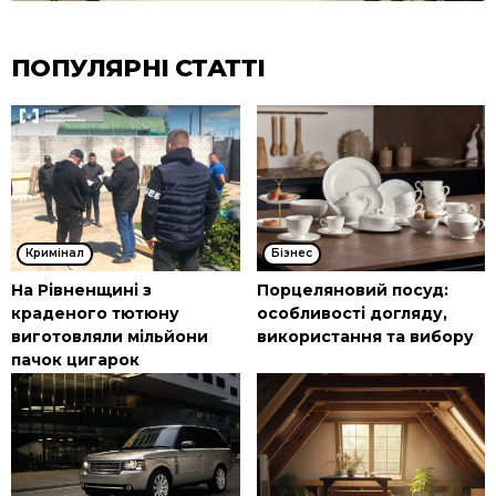
ПОПУЛЯРНІ СТАТТІ
Кримінал
Бізнес
На Рівненщині з
Порцеляновий посуд:
краденого тютюну
особливості догляду,
виготовляли мільйони
використання та вибору
пачок цигарок