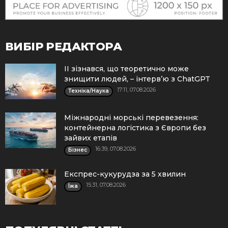
ВИБІР РЕДАКТОРА
ІІ зізнався, що теоретично може
знищити людей, – інтерв’ю з ChatGPT
17:11, 07.08.2026
Техніка/Наука
Міжнародні морські перевезення:
контейнерна логістика з Європи без
зайвих етапів
16:39, 07.08.2026
Бізнес
Експрес-кукурудза за 5 хвилин
15:31, 07.08.2026
Їжа