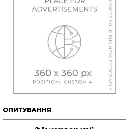
ОПИТУВАННЯ
Як Ви допомагаєте армії?