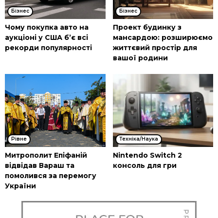
Бізнес
Бізнес
Чому покупка авто на
Проект будинку з
аукціоні у США б’є всі
мансардою: розширюємо
рекорди популярності
життєвий простір для
вашої родини
Рівне
Техніка/Наука
Митрополит Епіфаній
Nintendo Switch 2
відвідав Вараш та
консоль для гри
помолився за перемогу
України