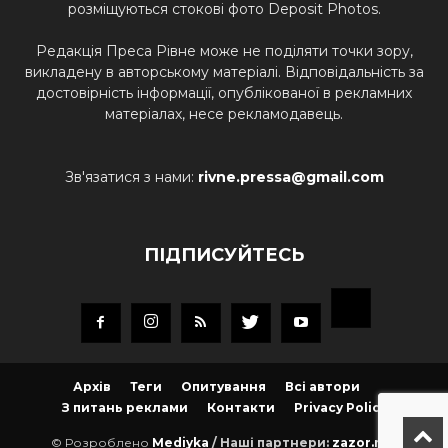
розміщуються стокові фото Deposit Photos.
Редакція Преса Рівне може не поділяти точки зору,
викладену в авторському матеріалі. Відповідальність за
достовірність інформації, опублікованої в рекламних
матеріалах, несе рекламодавець.
Зв'язатися з нами:
rivne.pressa@gmail.com
ПІДПИСУЙТЕСЬ
Архів
Теги
Опитування
Всі автори
З питань реклами
Контакти
Privacy Policy
© Розроблено
Mediyka
/ Наші партнери:
zazor.net