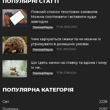
ПОПУЛЯРНІ СТАТТІ
Повний список текстових символів.
Можна скопіювати і вставити куди
завгодно
17:49, 28.02.2024
Техніка/Наука
Чим харчуються їжаки та чи можна їх
утримувати в домашніх умовах
15:31, 28.03.2024
Техніка/Наука
Що їдять качки на ставку та вдома і чому
їх не...
17:38, 27.06.2024
Техніка/Наука
ПОПУЛЯРНА КАТЕГОРІЯ
Cвіт
2238
Політика
2092