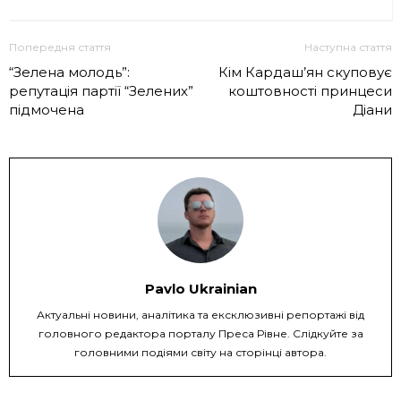
Попередня стаття
Наступна стаття
“Зелена молодь”:
Кім Кардаш’ян скуповує
репутація партії “Зелених”
коштовності принцеси
підмочена
Діани
Pavlo Ukrainian
Актуальні новини, аналітика та ексклюзивні репортажі від
головного редактора порталу Преса Рівне. Слідкуйте за
головними подіями світу на сторінці автора.