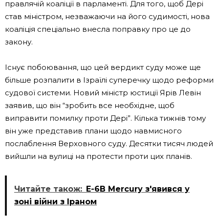
правлячій коаліції в парламенті. Для того, щоб Дері
став міністром, незважаючи на його судимості, нова
коаліція спеціально внесла поправку про це до
закону.
Існує побоювання, що цей вердикт суду може ще
більше розпалити в Ізраїлі суперечку щодо реформи
судової системи. Новий міністр юстиції Ярів Левін
заявив, що він “зробить все необхідне, щоб
виправити помилку проти Дері”. Кілька тижнів тому
він уже представив плани щодо навмисного
послаблення Верховного суду. Десятки тисяч людей
вийшли на вулиці на протести проти цих планів.
Читайте також:
E-6B Mercury з'явився у
зоні війни з Іраном