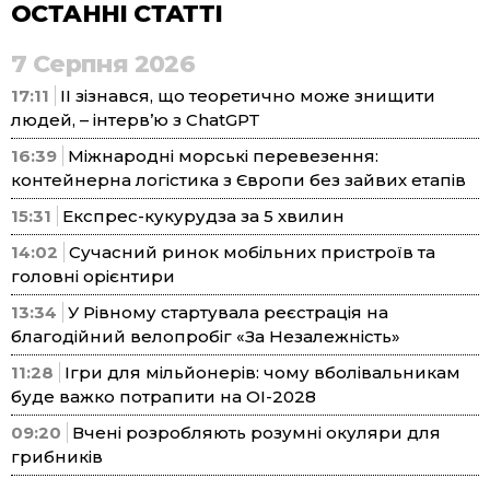
ОСТАННІ СТАТТІ
7 Серпня 2026
17:11
ІІ зізнався, що теоретично може знищити
людей, – інтерв’ю з ChatGPT
16:39
Міжнародні морські перевезення:
контейнерна логістика з Європи без зайвих етапів
15:31
Експрес-кукурудза за 5 хвилин
14:02
Сучасний ринок мобільних пристроїв та
головні орієнтири
13:34
У Рівному стартувала реєстрація на
благодійний велопробіг «За Незалежність»
11:28
Ігри для мільйонерів: чому вболівальникам
буде важко потрапити на ОІ-2028
09:20
Вчені розробляють розумні окуляри для
грибників