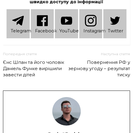
швидко доступу до інформації
Telеgram
Facebook
YouTube
Instagram
Twitter
Попередня стаття
Наступна стаття
Єнс Шпан та його чоловік
Повернення РФ у
Даніель Функе вирішили
зернову угоду – результат
завести дітей
тиску