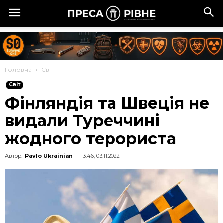
Головна
Cвіт
Cвіт
Фінляндія та Швеція не
видали Туреччині
жодного терориста
Автор:
Pavlo Ukrainian
-
13:46, 03.11.2022