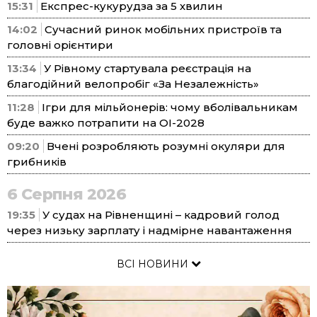
15:31
Експрес-кукурудза за 5 хвилин
14:02
Сучасний ринок мобільних пристроїв та
головні орієнтири
13:34
У Рівному стартувала реєстрація на
благодійний велопробіг «За Незалежність»
11:28
Ігри для мільйонерів: чому вболівальникам
буде важко потрапити на ОІ-2028
09:20
Вчені розробляють розумні окуляри для
грибників
6 Серпня 2026
19:35
У судах на Рівненщині – кадровий голод
через низьку зарплату і надмірне навантаження
ВСІ НОВИНИ