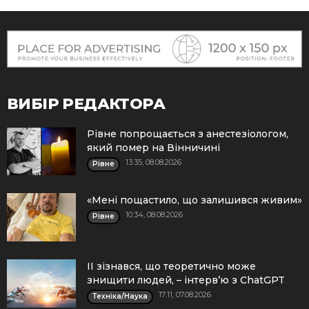
ВИБІР РЕДАКТОРА
Рівне попрощається з анестезіологом,
який помер на Вінничині
13:35, 08.08.2026
Рівне
«Мені пощастило, що залишився живим»
10:34, 08.08.2026
Рівне
ІІ зізнався, що теоретично може
знищити людей, – інтерв’ю з ChatGPT
17:11, 07.08.2026
Техніка/Наука