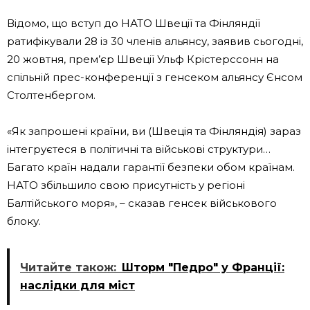
Відомо, що вступ до НАТО Швеції та Фінляндії
ратифікували 28 із 30 членів альянсу, заявив сьогодні,
20 жовтня, прем’єр Швеції Ульф Крістерссонн на
спільній прес-конференції з генсеком альянсу Єнсом
Столтенбергом.
«Як запрошені країни, ви (Швеція та Фінляндія) зараз
інтегруєтеся в політичні та військові структури…
Багато країн надали гарантії безпеки обом країнам.
НАТО збільшило свою присутність у регіоні
Балтійського моря», – сказав генсек військового
блоку.
Читайте також:
Шторм "Педро" у Франції:
наслідки для міст