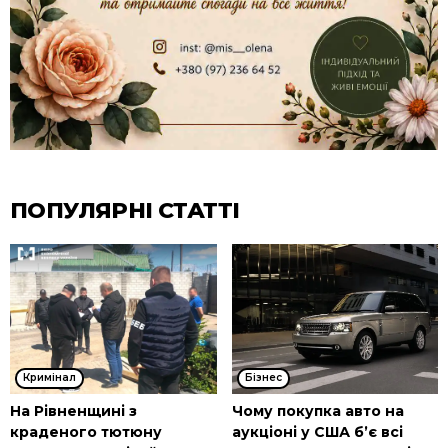
ПОПУЛЯРНІ СТАТТІ
Кримінал
Бізнес
На Рівненщині з
Чому покупка авто на
краденого тютюну
аукціоні у США б’є всі