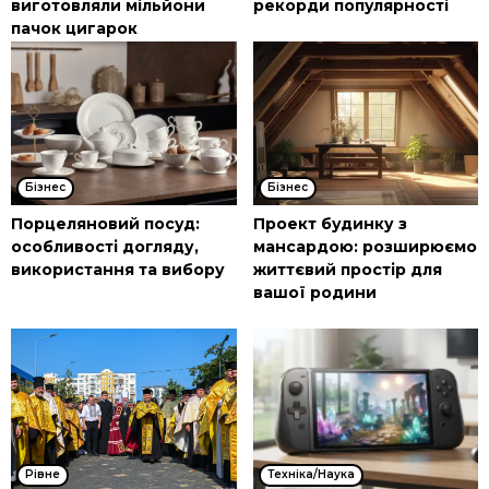
виготовляли мільйони
рекорди популярності
пачок цигарок
Бізнес
Бізнес
Порцеляновий посуд:
Проект будинку з
особливості догляду,
мансардою: розширюємо
використання та вибору
життєвий простір для
вашої родини
Рівне
Техніка/Наука