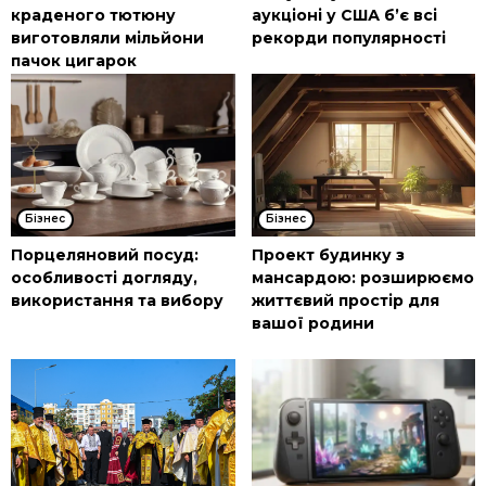
краденого тютюну
аукціоні у США б’є всі
виготовляли мільйони
рекорди популярності
пачок цигарок
Бізнес
Бізнес
Порцеляновий посуд:
Проект будинку з
особливості догляду,
мансардою: розширюємо
використання та вибору
життєвий простір для
вашої родини