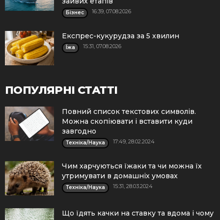
зайвих етапів
16:39, 07.08.2026
Бізнес
Експрес-кукурудза за 5 хвилин
15:31, 07.08.2026
Їжа
ПОПУЛЯРНІ СТАТТІ
Повний список текстових символів.
Можна скопіювати і вставити куди
завгодно
17:49, 28.02.2024
Техніка/Наука
Чим харчуються їжаки та чи можна їх
утримувати в домашніх умовах
15:31, 28.03.2024
Техніка/Наука
Що їдять качки на ставку та вдома і чому