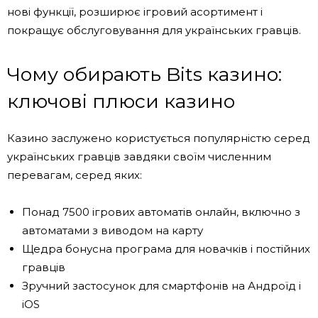
нові функції, розширює ігровий асортимент і
покращує обслуговування для українських гравців.
Чому обирають Bits казино:
ключові плюси казино
Казино заслужено користується популярністю серед
українських гравців завдяки своїм численним
перевагам, серед яких:
Понад 7500 ігрових автоматів онлайн, включно з
автоматами з виводом на карту
Щедра бонусна програма для новачків і постійних
гравців
Зручний застосунок для смартфонів на Андроїд і
iOS