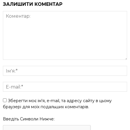
ЗАЛИШИТИ КОМЕНТАР
Зберегти моє ім'я, e-mail, та адресу сайту в цьому
браузері для моїх подальших коментарів.
Введіть Символи Нижче: