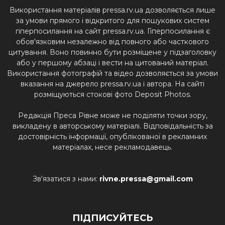
Використання матеріалів pressa.rv.ua дозволяється лише
за умови прямого і відкритого для пошукових систем
гіперпосилання на сайт pressa.rv.ua. Гіперпосилання є
обов'язковим незалежно від повного або часткового
цитування. Воно повинно бути розміщене у підзаголовку
або у першому абзаці і вести на цитований матеріал.
Використання фотографій та відео дозволяється за умови
вказання на джерело pressa.rv.ua і автора. На сайті
розміщуються стокові фото Deposit Photos.
Редакція Преса Рівне може не поділяти точки зору,
викладену в авторському матеріалі. Відповідальність за
достовірність інформації, опублікованої в рекламних
матеріалах, несе рекламодавець.
Зв'язатися з нами:
rivne.pressa@gmail.com
ПІДПИСУЙТЕСЬ