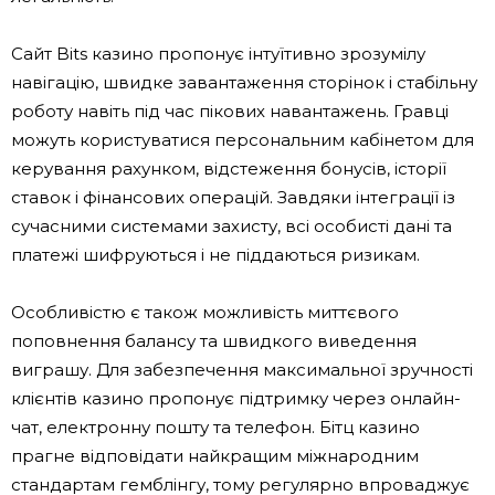
Сайт Bits казино пропонує інтуїтивно зрозумілу
навігацію, швидке завантаження сторінок і стабільну
роботу навіть під час пікових навантажень. Гравці
можуть користуватися персональним кабінетом для
керування рахунком, відстеження бонусів, історії
ставок і фінансових операцій. Завдяки інтеграції із
сучасними системами захисту, всі особисті дані та
платежі шифруються і не піддаються ризикам.
Особливістю є також можливість миттєвого
поповнення балансу та швидкого виведення
виграшу. Для забезпечення максимальної зручності
клієнтів казино пропонує підтримку через онлайн-
чат, електронну пошту та телефон. Бітц казино
прагне відповідати найкращим міжнародним
стандартам гемблінгу, тому регулярно впроваджує