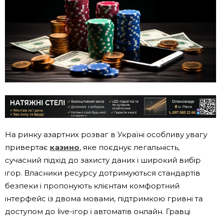
На ринку азартних розваг в Україні особливу увагу
привертає
казино
, яке поєднує легальність,
сучасний підхід до захисту даних і широкий вибір
ігор. Власники ресурсу дотримуються стандартів
безпеки і пропонують клієнтам комфортний
інтерфейс із двома мовами, підтримкою гривні та
доступом до live-ігор і автоматів онлайн. Гравці