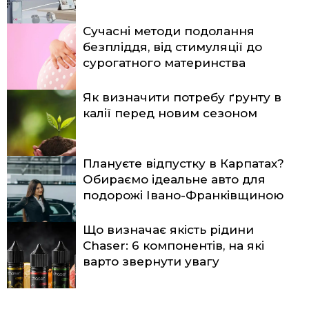
Сучасні методи подолання
безпліддя, від стимуляції до
сурогатного материнства
Як визначити потребу ґрунту в
калії перед новим сезоном
Плануєте відпустку в Карпатах?
Обираємо ідеальне авто для
подорожі Івано-Франківщиною
Що визначає якість рідини
Chaser: 6 компонентів, на які
варто звернути увагу