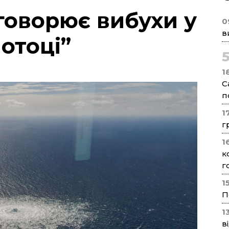
говорює вибухи у
0
в
отоці”
1
С
п
1
г
1
к
г
1
П
1
в