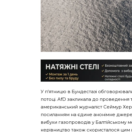
У п’ятницю в Бундестазі обговорювал
потоці. AfD закликала до проведення т
американський журналіст Сеймур Херш 
посиланням на єдине анонімне джере
вибухи газопроводів у Балтійському мо
керівництво також скористалося цим п