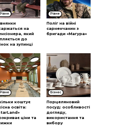
Рівне
Рівне
івнянки
Поліг на війні
каржаться на
сарненчанин з
енсіонера, який
бригади «Магура»
іпляється до
інок на зупинці
Рівне
Бізнес
кільки коштує
Порцеляновий
кісна освіта:
посуд: особливості
StarLand»
догляду,
озкриває ціни та
використання та
нижки
вибору