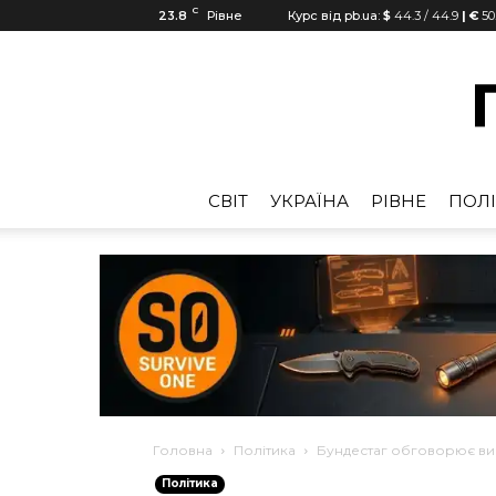
C
23.8
Рівне
Курс від pb.ua:
$
44.3
/
44.9
| €
50
CВІТ
УКРАЇНА
РІВНЕ
ПОЛІ
Головна
Політика
Бундестаг обговорює виб
Політика