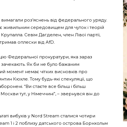
nke вимагали роз’яснень від федерального уряду.
є живильним середовищем для чуток і теорій
 Крупалла. Севім Дагделен, член Лівої партії,
тримав оплески від AfD.
цію Федеральної прокуратури, яка зараз
я зачекають. Як би не було бажаним
ний момент немає чітких висновків про
янтин Кюхле. Тому будь-які спекуляції, що
боронені. “Ви стаєте все більш і більш
скви тут, у Німеччині”, – звернувся він до
таті вибухів у Nord Stream сталися чотири
eam 1 і 2 поблизу датського острова Борнхольм