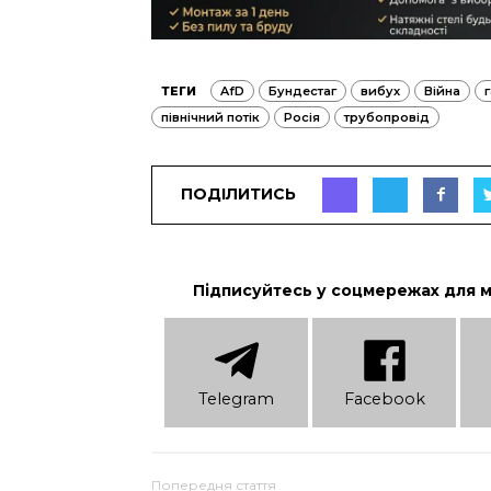
ТЕГИ
AfD
Бундестаг
вибух
Війна
г
північний потік
Росія
трубопровід
ПОДІЛИТИСЬ
Підписуйтесь у соцмережах для 
Telеgram
Facebook
Попередня стаття