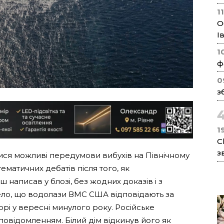
1
О
І
1
ф
0
з
1
C
з
ися можливі передумови вибухів на Північному
ематичних дебатів після того, як
написав у блозі, без жодних доказів і з
ло, що водолази ВМС США відповідають за
рі у вересні минулого року. Російське
овідомленням. Білий дім відкинув його як