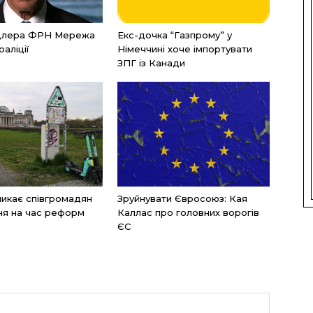
нцлера ФРН Мережа
Екс-дочка “Газпрому” у
оаліції
Німеччині хоче імпортувати
ЗПГ із Канади
икає співгромадян
Зруйнувати Євросоюз: Кая
ня на час реформ
Каллас про головних ворогів
ЄС