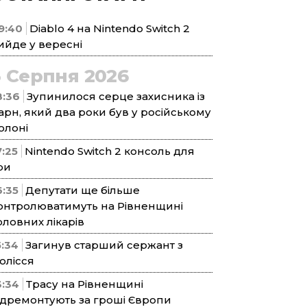
9:40
Diablo 4 на Nintendo Switch 2
ийде у вересні
5 Серпня 2026
8:36
Зупинилося серце захисника із
арн, який два роки був у російському
олоні
7:25
Nintendo Switch 2 консоль для
ри
6:35
Депутати ще більше
онтролюватимуть на Рівненщині
оловних лікарів
5:34
Загинув старший сержант з
олісся
3:34
Трасу на Рівненщині
ідремонтують за гроші Європи