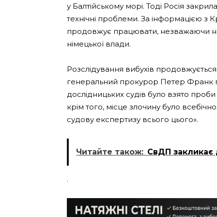
у Балтійському морі. Тоді Росія закрил
технічні проблеми. За інформацією з К
продовжує працювати, незважаючи на
німецької влади.
Розслідування вибухів продовжуєтьс
генеральний прокурор Петер Франк га
дослідницьких судів було взято проби
крім того, місце злочину було всебіч
судову експертизу всього цього».
Читайте також:
СвДП закликає 
.