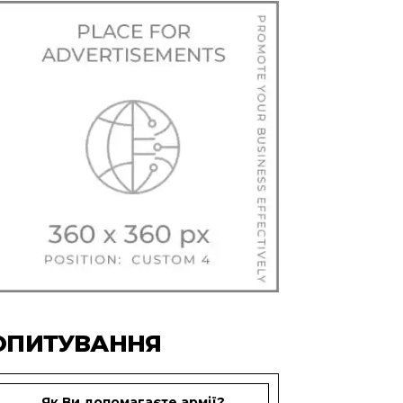
ОПИТУВАННЯ
Як Ви допомагаєте армії?