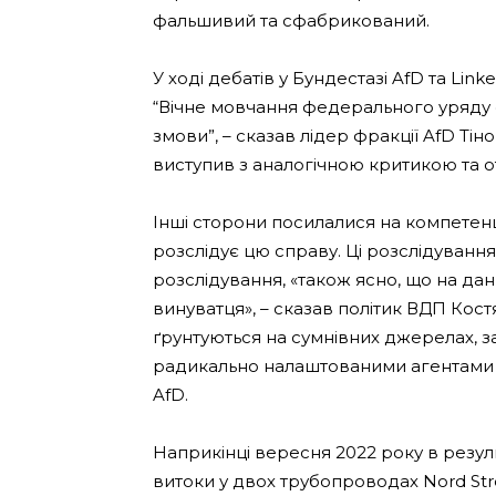
фальшивий та сфабрикований.
У ході дебатів у Бундестазі AfD та Li
“Вічне мовчання федерального уряду 
змови”, – сказав лідер фракції AfD Тіно
виступив з аналогічною критикою та о
Інші сторони посилалися на компетен
розслідує цю справу. Ці розслідуванн
розслідування, «також ясно, що на да
винуватця», – сказав політик ВДП Кост
ґрунтуються на сумнівних джерелах, за
радикально налаштованими агентами Мо
AfD.
Наприкінці вересня 2022 року в резуль
витоки у двох трубопроводах Nord Str