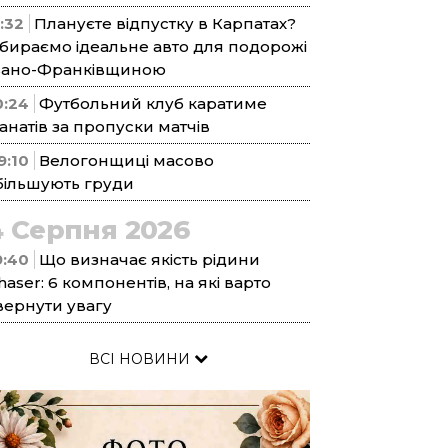
1:32
Плануєте відпустку в Карпатах?
бираємо ідеальне авто для подорожі
вано-Франківщиною
0:24
Футбольний клуб каратиме
анатів за пропуски матчів
9:10
Велогонщиці масово
більшують груди
4 Серпня 2026
9:40
Що визначає якість рідини
haser: 6 компонентів, на які варто
вернути увагу
ВСІ НОВИНИ