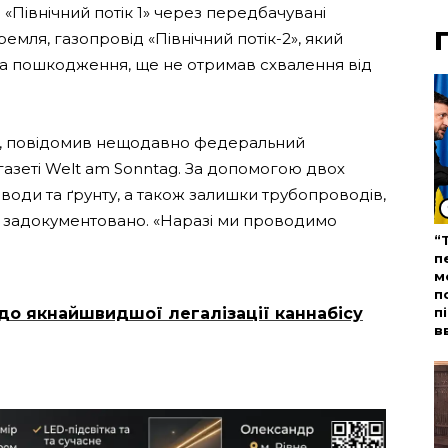
а «Північний потік 1» через передбачувані
ремля, газопровід «Північний потік-2», який
 пошкодження, ще не отримав схвалення від
я, повідомив нещодавно федеральний
зеті Welt am Sonntag. За допомогою двох
 води та ґрунту, а також залишки трубопроводів,
но задокументовано. «Наразі ми проводимо
“
п
м
п
до якнайшвидшої легалізації каннабісу
п
в