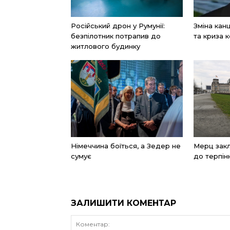
Російський дрон у Румунії:
Зміна ка
безпілотник потрапив до
та криза к
житлового будинку
Німеччина боїться, а Зедер не
Мерц закл
сумує
до терпін
ЗАЛИШИТИ КОМЕНТАР