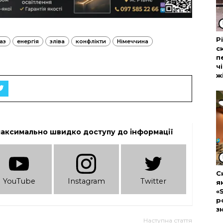
Р
аз
енергія
зліва
конфлікти
Німеччина
с
п
ч
ж
максимально швидко доступу до інформації
С
YouTube
Instagram
Twitter
я
«
р
з
Наступна стаття