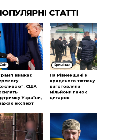
ПОПУЛЯРНІ СТАТТІ
Cвіт
Кримінал
Трамп вважає
На Рівненщині з
еремогу
краденого тютюну
ожливою”: США
виготовляли
осилять
мільйони пачок
ідтримку України,
цигарок
важає експерт