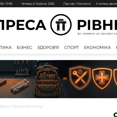
.95
/
51.95
Четвер, 6 Серпня, 2026
Про нас / Контакти
З питань рек
ТИКА
БІЗНЕС
ЗДОРОВ'Я
СПОРТ
ЕКОНОМІКА
Преса
Рівне
ухи у “Північному потоці”