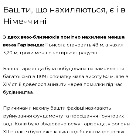
Башти, що нахиляються, є і в
Німеччині
З двох веж-близнюків помітно нахилена менша
вежа Гарізенда:
її висота становить 48 м, а нахил –
3,20 м, трохи менше чотирьох градусів.
Башта Гарізенда була побудована на замовлення
багатої сім’ї в 1109 і спочатку мала висоту 60 м, але в
XIV ст. її довелося знизити через помилки під час
будівництва.
Причинами нахилу башти фахівці називають
руйнування фундаменту та просідання ґрунтових
вод. Коли було збудовано вежу Гарізенда, у Болоньї
XII століття було вже кілька подібних «хмарочосів».