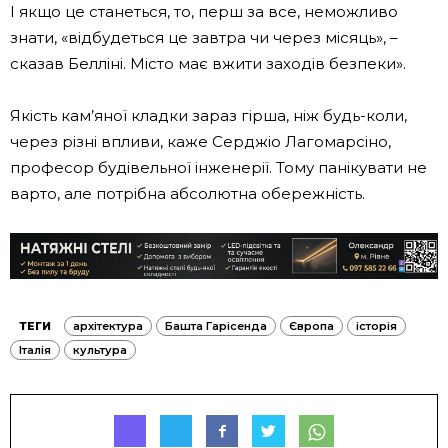
І якщо це станеться, то, перш за все, неможливо
знати, «відбудеться це завтра чи через місяць», –
сказав Белліні. Місто має вжити заходів безпеки».
Якість кам’яної кладки зараз гірша, ніж будь-коли,
через різні впливи, каже Серджіо Лагомарсіно,
професор будівельної інженерії. Тому панікувати не
варто, але потрібна абсолютна обережність.
ТЕГИ
архітектура
Башта Гарісенда
Європа
історія
Італія
культура