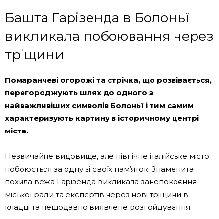
Башта Гарізенда в Болоньї
викликала побоювання через
тріщини
Помаранчеві огорожі та стрічка, що розвівається,
перегороджують шлях до одного з
найважливіших символів Болоньї і тим самим
характеризують картину в історичному центрі
міста.
Незвичайне видовище, але північне італійське місто
побоюється за одну зі своїх пам’яток: Знаменита
похила вежа Гарізенда викликала занепокоєння
міської ради та експертів через нові тріщини в
кладці та нещодавно виявлене розгойдування.