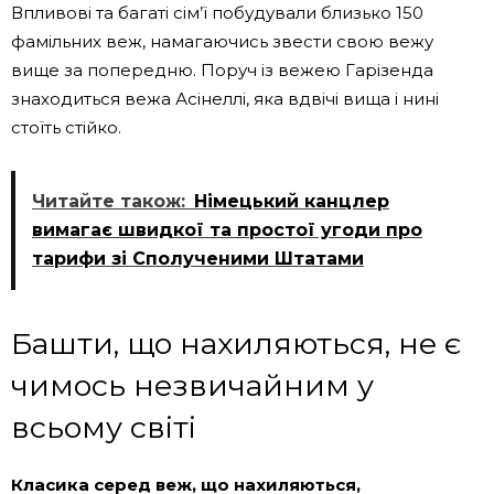
Впливові та багаті сім’ї побудували близько 150
фамільних веж, намагаючись звести свою вежу
вище за попередню. Поруч із вежею Гарізенда
знаходиться вежа Асінеллі, яка вдвічі вища і нині
стоїть стійко.
Читайте також:
Німецький канцлер
вимагає швидкої та простої угоди про
тарифи зі Сполученими Штатами
Башти, що нахиляються, не є
чимось незвичайним у
всьому світі
Класика серед веж, що нахиляються,