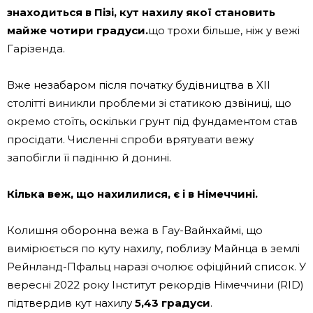
знаходиться в Пізі, кут нахилу якої становить
майже чотири градуси.
що трохи більше, ніж у вежі
Гарізенда.
Вже незабаром після початку будівництва в XII
столітті виникли проблеми зі статикою дзвіниці, що
окремо стоїть, оскільки грунт під фундаментом став
просідати. Численні спроби врятувати вежу
запобігли її падінню й донині.
Кілька веж, що нахилилися, є і в Німеччині.
Колишня оборонна вежа в Гау-Вайнхаймі, що
вимірюється по куту нахилу, поблизу Майнца в землі
Рейнланд-Пфальц наразі очолює офіційний список. У
вересні 2022 року Інститут рекордів Німеччини (RID)
підтвердив кут нахилу
5,43 градуси
.