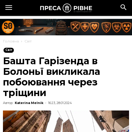
Головна
Cвіт
Cвіт
Башта Гарізенда в
Болоньї викликала
побоювання через
тріщини
Автор:
Katerina Melnik
-
16:23, 28.01.2024