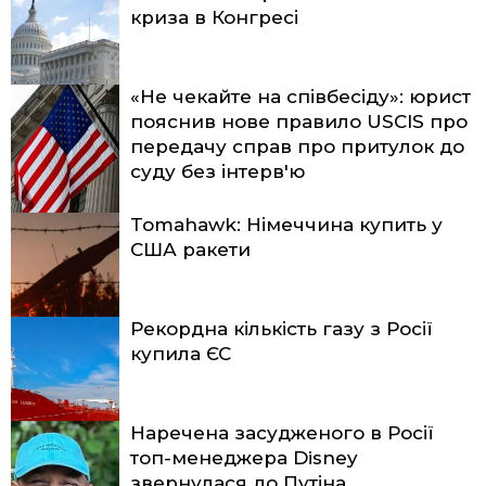
криза в Конгресі
«Не чекайте на співбесіду»: юрист
пояснив нове правило USCIS про
передачу справ про притулок до
суду без інтерв'ю
Tomahawk: Німеччина купить у
США ракети
Рекордна кількість газу з Росії
купила ЄС
Наречена засудженого в Росії
топ-менеджера Disney
звернулася до Путіна