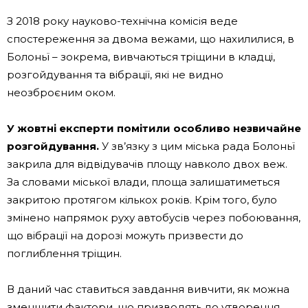
З 2018 року науково-технічна комісія веде
спостереження за двома вежами, що нахилилися, в
Болоньї – зокрема, вивчаються тріщини в кладці,
розгойдування та вібрації, які не видно
неозброєним оком.
У жовтні експерти помітили особливо незвичайне
розгойдування.
У зв’язку з цим міська рада Болоньї
закрила для відвідувачів площу навколо двох веж.
За словами міської влади, площа залишатиметься
закритою протягом кількох років. Крім того, було
змінено напрямок руху автобусів через побоювання,
що вібрації на дорозі можуть призвести до
поглиблення тріщин.
В даний час ставиться завдання вивчити, як можна
зменшити фактори, що призводять до утворення