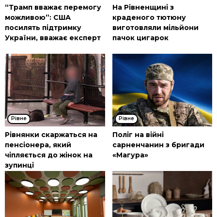
“Трамп вважає перемогу
На Рівненщині з
можливою”: США
краденого тютюну
посилять підтримку
виготовляли мільйони
України, вважає експерт
пачок цигарок
Рівне
Рівне
Рівнянки скаржаться на
Поліг на війні
пенсіонера, який
сарненчанин з бригади
чіпляється до жінок на
«Магура»
зупинці