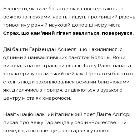
Експерти, які вже багато років спостерігають за
вежею та її рухами, навіть пишуть про «вищий рівень
тривоги» у ранній науковій доповіді меру міста.
Страх, що кам’яний гігант звалиться, повернувся.
Дві башти Гарізенда і Асінеллі, що нахилилися, є
одними з найважливіших пам’яток Болоньї. Вони
височать на центральній площі Порту Равегнана та
характеризують міський пейзаж. Протягом багатьох
століть люди захоплювалися вежами-близнюками,
які, дивлячись з повітря, виділяються з вузького
центру міста як хмарочоси.
Навіть національний італійський поет Данте Аліг’єрі
писав про вежу Гарізенда у своїй «Божественній
комедії», а пізніше ще раз згадав її у сонеті.