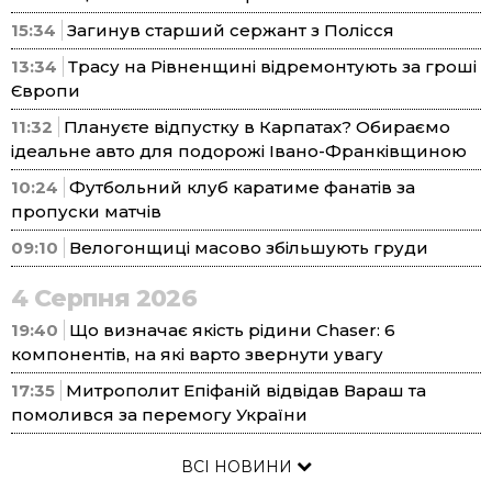
15:34
Загинув старший сержант з Полісся
13:34
Трасу на Рівненщині відремонтують за гроші
Європи
11:32
Плануєте відпустку в Карпатах? Обираємо
ідеальне авто для подорожі Івано-Франківщиною
10:24
Футбольний клуб каратиме фанатів за
пропуски матчів
09:10
Велогонщиці масово збільшують груди
4 Серпня 2026
19:40
Що визначає якість рідини Chaser: 6
компонентів, на які варто звернути увагу
17:35
Митрополит Епіфаній відвідав Вараш та
помолився за перемогу України
ВСІ НОВИНИ