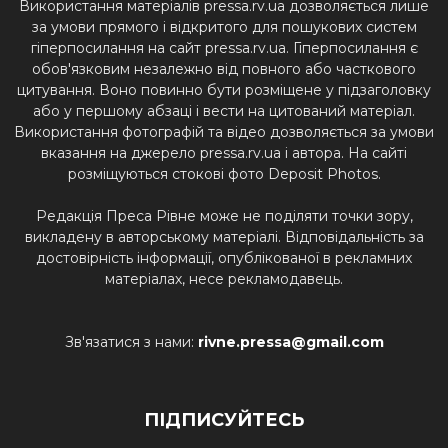
Використання матеріалів pressa.rv.ua дозволяється лише
за умови прямого і відкритого для пошукових систем
гіперпосилання на сайт pressa.rv.ua. Гіперпосилання є
обов'язковим незалежно від повного або часткового
цитування. Воно повинно бути розміщене у підзаголовку
або у першому абзаці і вести на цитований матеріал.
Використання фотографій та відео дозволяється за умови
вказання на джерело pressa.rv.ua і автора. На сайті
розміщуються стокові фото Deposit Photos.
Редакція Преса Рівне може не поділяти точки зору,
викладену в авторському матеріалі. Відповідальність за
достовірність інформації, опублікованої в рекламних
матеріалах, несе рекламодавець.
Зв'язатися з нами:
rivne.pressa@gmail.com
ПІДПИСУЙТЕСЬ