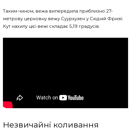
Таким чином, вежа випередила приблизно 27-
метрову церковну вежу Суурхузен у Східній Фризії.
Кут нахилу цієї вежі складає 5,19 градусів.
Незвичайні коливання