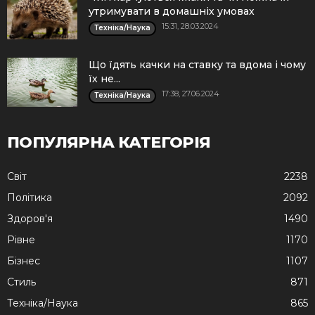
утримувати в домашніх умовах
15:31, 28.03.2024
Техніка/Наука
Що їдять качки на ставку та вдома і чому
їх не...
17:38, 27.06.2024
Техніка/Наука
ПОПУЛЯРНА КАТЕГОРІЯ
Cвіт
2238
Політика
2092
Здоров'я
1490
Рівне
1170
Бізнес
1107
Стиль
871
Техніка/Наука
865