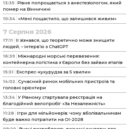
13:35
Рівне попрощається з анестезіологом, який
помер на Вінничині
10:34
«Мені пощастило, що залишився живим»
7 Серпня 2026
17:11
ІІ зізнався, що теоретично може знищити
людей, – інтерв’ю з ChatGPT
16:39
Міжнародні морські перевезення:
контейнерна логістика з Європи без зайвих етапів
15:31
Експрес-кукурудза за 5 хвилин
14:02
Сучасний ринок мобільних пристроїв та
головні орієнтири
13:34
У Рівному стартувала реєстрація на
благодійний велопробіг «За Незалежність»
11:28
Ігри для мільйонерів: чому вболівальникам
буде важко потрапити на ОІ-2028
09:20
Вчені розробляють розумні окуляри для