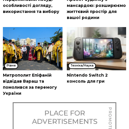
особливості догляду,
мансардою: розширюємо
використання та вибору
життєвий простір для
вашої родини
Рівне
Техніка/Наука
Митрополит Епіфаній
Nintendo Switch 2
відвідав Вараш та
консоль для гри
помолився за перемогу
України