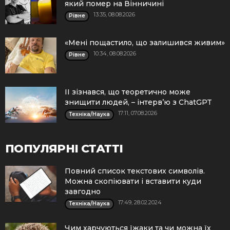
який помер на Вінничині
13:35, 08.08.2026
Рівне
«Мені пощастило, що залишився живим»
10:34, 08.08.2026
Рівне
ІІ зізнався, що теоретично може
знищити людей, – інтерв’ю з ChatGPT
17:11, 07.08.2026
Техніка/Наука
ПОПУЛЯРНІ СТАТТІ
Повний список текстових символів.
Можна скопіювати і вставити куди
завгодно
17:49, 28.02.2024
Техніка/Наука
Чим харчуються їжаки та чи можна їх