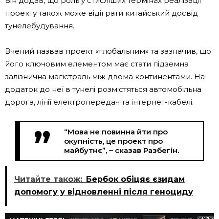
Він додав, що роль у стисліших термінах реалізації
проекту також може відіграти китайський досвід
тунелебудування.
Вчений назвав проект «глобальним» та зазначив, що
його ключовим елементом має стати підземна
залізнична магістраль між двома континентами. На
додаток до неї в тунелі розмістяться автомобільна
дорога, лінії електропередач та інтернет-кабелі.
“Мова не повинна йти про
окупність, це проект про
майбутнє”, – сказав Разбегін.
Читайте також:
Бербок обіцяє єзидам
допомогу у відновленні після геноциду