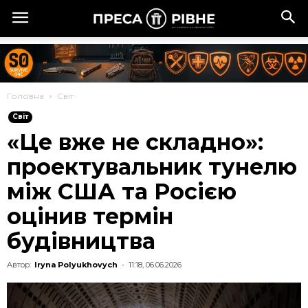
Головна
Cвіт
Cвіт
«Це вже не складно»:
проектувальник тунелю
між США та Росією
оцінив термін
будівництва
Автор:
Iryna Polyukhovych
-
11:18, 06.06.2026