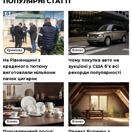
ПОПУЛЯРНІ СТАТТІ
Кримінал
Бізнес
На Рівненщині з
Чому покупка авто на
краденого тютюну
аукціоні у США б’є всі
виготовляли мільйони
рекорди популярності
пачок цигарок
Бізнес
Бізнес
Порцеляновий посуд:
Проект будинку з