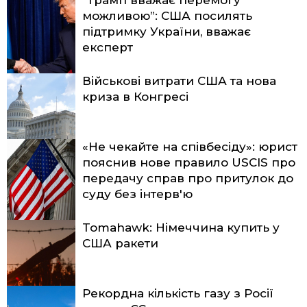
“Трамп вважає перемогу
можливою”: США посилять
підтримку України, вважає
експерт
Військові витрати США та нова
криза в Конгресі
«Не чекайте на співбесіду»: юрист
пояснив нове правило USCIS про
передачу справ про притулок до
суду без інтерв'ю
Tomahawk: Німеччина купить у
США ракети
Рекордна кількість газу з Росії