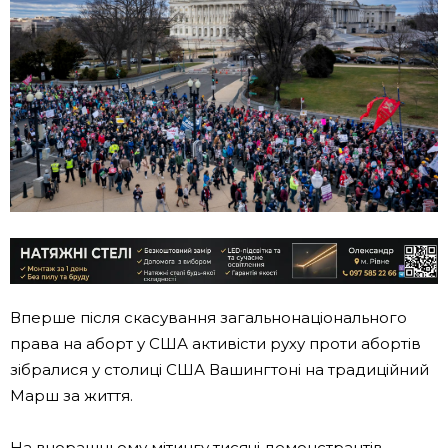
Вперше після скасування загальнонаціонального
права на аборт у США активісти руху проти абортів
зібралися у столиці США Вашингтоні на традиційний
Марш за життя.
На вчорашньому мітингу тисячі демонстрантів