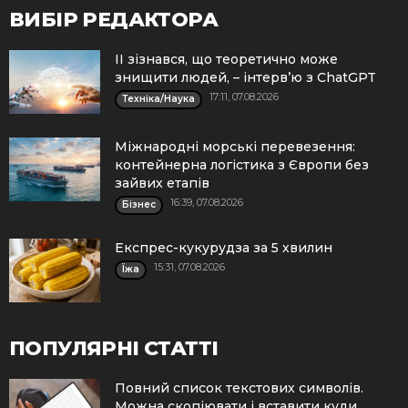
ВИБІР РЕДАКТОРА
ІІ зізнався, що теоретично може
знищити людей, – інтерв’ю з ChatGPT
17:11, 07.08.2026
Техніка/Наука
Міжнародні морські перевезення:
контейнерна логістика з Європи без
зайвих етапів
16:39, 07.08.2026
Бізнес
Експрес-кукурудза за 5 хвилин
15:31, 07.08.2026
Їжа
ПОПУЛЯРНІ СТАТТІ
Повний список текстових символів.
Можна скопіювати і вставити куди