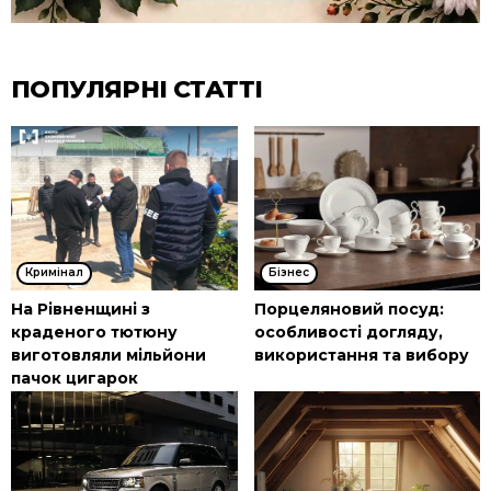
ПОПУЛЯРНІ СТАТТІ
Кримінал
Бізнес
На Рівненщині з
Порцеляновий посуд:
краденого тютюну
особливості догляду,
виготовляли мільйони
використання та вибору
пачок цигарок