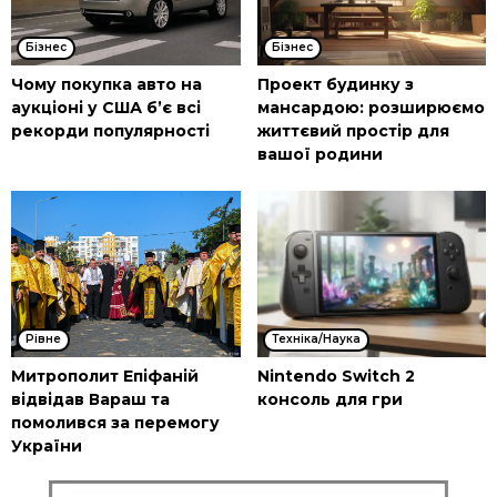
Бізнес
Бізнес
Чому покупка авто на
Проект будинку з
аукціоні у США б’є всі
мансардою: розширюємо
рекорди популярності
життєвий простір для
вашої родини
Рівне
Техніка/Наука
Митрополит Епіфаній
Nintendo Switch 2
відвідав Вараш та
консоль для гри
помолився за перемогу
України