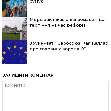
сумує
Мерц закликає співгромадян до
терпіння на час реформ
Зруйнувати Євросоюз: Кая Каллас
про головних ворогів ЄС
ЗАЛИШИТИ КОМЕНТАР