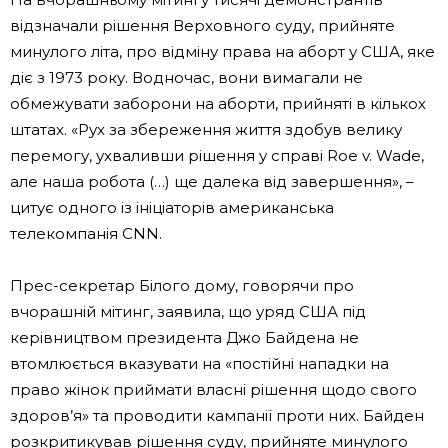
відзначали рішення Верховного суду, прийняте
минулого літа, про відміну права на аборт у США, яке
діє з 1973 року. Водночас, вони вимагали не
обмежувати заборони на аборти, прийняті в кількох
штатах. «Рух за збереження життя здобув велику
перемогу, ухваливши рішення у справі Roe v. Wade,
але наша робота (…) ще далека від завершення», –
цитує одного із ініціаторів американська
телекомпанія CNN.
Прес-секретар Білого дому, говорячи про
вчорашній мітинг, заявила, що уряд США під
керівництвом президента Джо Байдена не
втомлюється вказувати на «постійні нападки на
право жінок приймати власні рішення щодо свого
здоров’я» та проводити кампанії проти них. Байден
розкритикував рішення суду, прийняте минулого