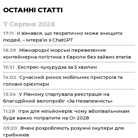
ОСТАННІ СТАТТІ
7 Серпня 2026
17:11
ІІ зізнався, що теоретично може знищити
людей, – інтерв’ю з ChatGPT
16:39
Міжнародні морські перевезення:
контейнерна логістика з Європи без зайвих етапів
15:31
Експрес-кукурудза за 5 хвилин
14:02
Сучасний ринок мобільних пристроїв та
головні орієнтири
13:34
У Рівному стартувала реєстрація на
благодійний велопробіг «За Незалежність»
11:28
Ігри для мільйонерів: чому вболівальникам
буде важко потрапити на ОІ-2028
09:20
Вчені розробляють розумні окуляри для
грибників