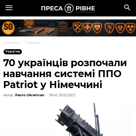
Головна
Україна
Україна
70 українців розпочали
навчання системі ППО
Patriot у Німеччині
Автор:
Pavlo Ukrainian
-
09:42, 02.02.2023