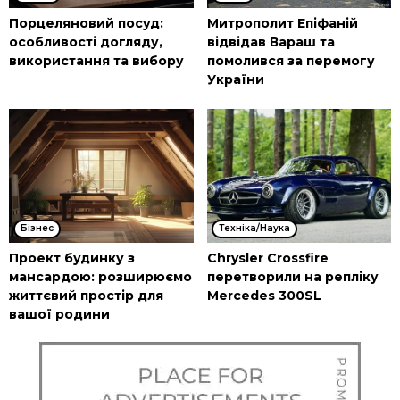
Порцеляновий посуд:
Митрополит Епіфаній
особливості догляду,
відвідав Вараш та
використання та вибору
помолився за перемогу
України
Бізнес
Техніка/Наука
Проект будинку з
Chrysler Crossfire
мансардою: розширюємо
перетворили на репліку
життєвий простір для
Mercedes 300SL
вашої родини