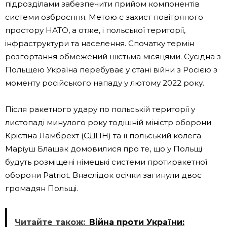
підрозділами забезпечити прийом компонентів
системи озброєння. Метою є захист повітряного
простору НАТО, а отже, і польської території,
інфраструктури та населення. Спочатку термін
розгортання обмежений шістьма місяцями. Сусідна з
Польщею Україна перебуває у стані війни з Росією з
моменту російського нападу у лютому 2022 року.
Після ракетного удару по польській території у
листопаді минулого року тодішній міністр оборони
Крістіна Ламбрехт (СДПН) та її польський колега
Маріуш Блащак домовилися про те, що у Польщі
будуть розміщені німецькі системи протиракетної
оборони Patriot. Внаслідок осічки загинули двоє
громадян Польщі.
Читайте також:
Війна проти України: