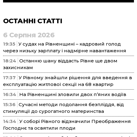
ОСТАННІ СТАТТІ
6 Серпня 2026
19:35
У судах на Рівненщині – кадровий голод
через низьку зарплату і надмірне навантаження
18:24
Останню шану віддасть Рівне ще двом
захисникам
17:37
У Рівному знайшли рішення для введення в
експлуатацію житлової секції на 68 квартир
16:34
На Рівненщині зловили двох п’яних водіїв
15:36
Сучасні методи подолання безпліддя, від
стимуляції до сурогатного материнства
14:34
У соборі Рівного відзначили Преображення
Господнє та освятили плоди