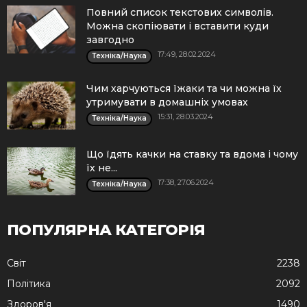
Повний список текстових символів.
Можна скопіювати і вставити куди
завгодно
17:49, 28.02.2024
Техніка/Наука
Чим харчуються їжаки та чи можна їх
утримувати в домашніх умовах
15:31, 28.03.2024
Техніка/Наука
Що їдять качки на ставку та вдома і чому
їх не...
17:38, 27.06.2024
Техніка/Наука
ПОПУЛЯРНА КАТЕГОРІЯ
Cвіт
2238
Політика
2092
Здоров'я
1490