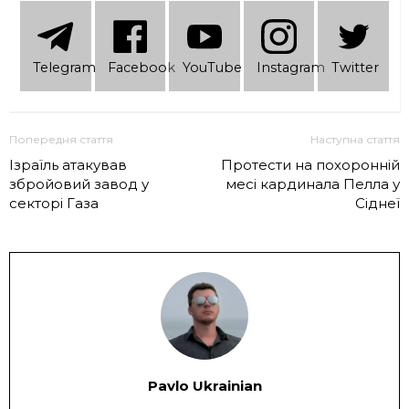
Telеgram
Facebook
YouTube
Instagram
Twitter
Попередня стаття
Наступна стаття
Ізраїль атакував
Протести на похоронній
збройовий завод у
месі кардинала Пелла у
секторі Газа
Сіднеї
Pavlo Ukrainian