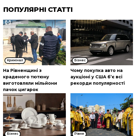
ПОПУЛЯРНІ СТАТТІ
Кримінал
Бізнес
На Рівненщині з
Чому покупка авто на
краденого тютюну
аукціоні у США б’є всі
виготовляли мільйони
рекорди популярності
пачок цигарок
Бізнес
Рівне