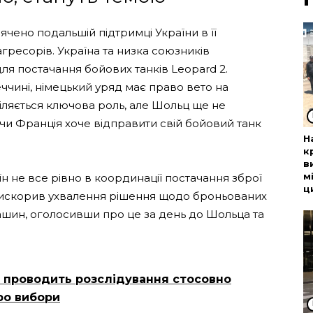
ячено подальшій підтримці України в її
гресорів. Україна та низка союзників
я постачання бойових танків Leopard 2.
еччині, німецький уряд має право вето на
діляється ключова роль, але Шольц ще не
чи Франція хоче відправити свій бойовий танк
Н
к
в
м
н не все рівно в координації постачання зброї
ц
прискорив ухвалення рішення щодо броньованих
ашин, оголосивши про це за день до Шольца та
 проводить розслідування стосовно
ро вибори