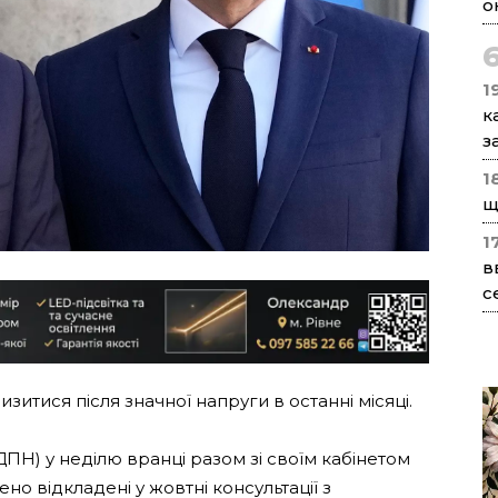
о
1
к
з
1
щ
1
в
с
зитися після значної напруги в останні місяці.
Н) у неділю вранці разом зі своїм кабінетом
о відкладені у жовтні консультації з