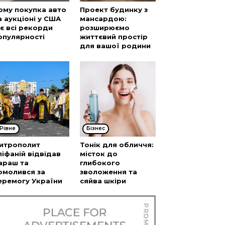
ому покупка авто
Проект будинку з
а аукціоні у США
мансардою:
’є всі рекорди
розширюємо
опулярності
життєвий простір
для вашої родини
Рівне
Бізнес
итрополит
Тонік для обличчя:
піфаній відвідав
місток до
араш та
глибокого
омолився за
зволоження та
еремогу України
сяйва шкіри