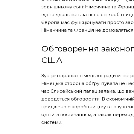
зовнішньому світі: Німеччина та Фран
відповідальність за тісне співробітницт
Європа має функціонувати просто зар
Німеччина та Франція не домовляться, 
Обговорення законоп
США
Зустріч франко-німецької ради міністр
Німецька сторона обґрунтувала це необ
час Єлисейський палац заявив, що ва
доведеться обговорити. В економічній
приділено співробітництву в галузі е
одній із постачанням, а також переход
системи.