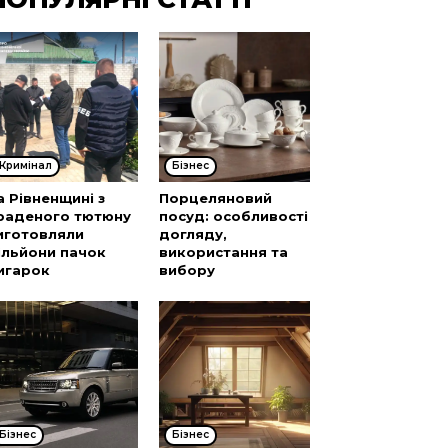
Кримінал
Бізнес
а Рівненщині з
Порцеляновий
раденого тютюну
посуд: особливості
иготовляли
догляду,
ільйони пачок
використання та
игарок
вибору
Бізнес
Бізнес