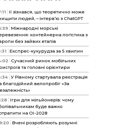
:11
ІІ зізнався, що теоретично може
нищити людей, – інтерв’ю з ChatGPT
6:39
Міжнародні морські
еревезення: контейнерна логістика з
вропи без зайвих етапів
5:31
Експрес-кукурудза за 5 хвилин
4:02
Сучасний ринок мобільних
ристроїв та головні орієнтири
3:34
У Рівному стартувала реєстрація
а благодійний велопробіг «За
езалежність»
1:28
Ігри для мільйонерів: чому
болівальникам буде важко
отрапити на ОІ-2028
9:20
Вчені розробляють розумні