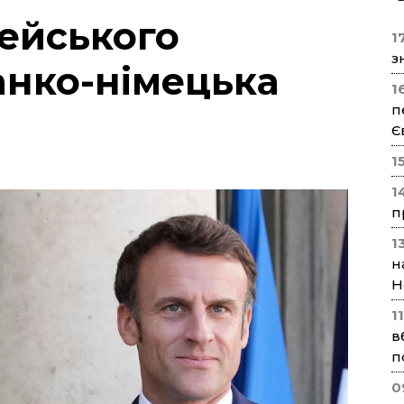
сейського
17
з
анко-німецька
1
п
Є
1
1
п
1
н
Н
1
в
п
0