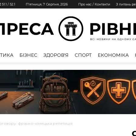
€
51.1
/
52.1
П’ятниця, 7 Серпня, 2026
Про нас / Контакти
З питань р
ТИКА
БІЗНЕС
ЗДОРОВ'Я
СПОРТ
ЕКОНОМІКА
Преса
Рівне
оговору: франко-німецька репетиція