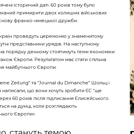
ені історичній даті. 60 років тому було
иканий примирити двох колишніх військових
 основу франко-німецької дружби.
х країн проведуть церемонію у знаменитому
сутні представники урядів. На наступному
в на порядку денному стоятимуть теми економіки
також Європи. Результатом має стати спільна
ня майбутнього Європи.
emeine Zeitung” та “Journal du Dimanche” Шольц і
написали, що вони хочуть зробити ЄС “ще
ерез 60 років після підписання Єлисейського
ься на думці, коли розглядають
нього Європи».
но, стануть темою