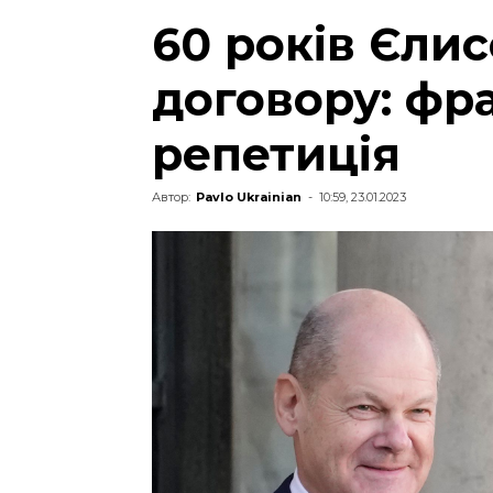
60 років Єли
договору: фр
репетиція
Автор:
Pavlo Ukrainian
-
10:59, 23.01.2023