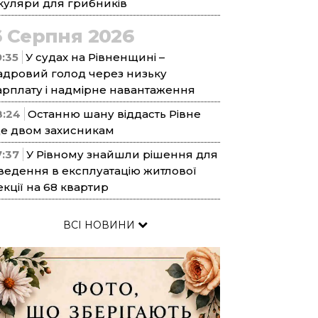
куляри для грибників
6 Серпня 2026
9:35
У судах на Рівненщині –
адровий голод через низьку
арплату і надмірне навантаження
8:24
Останню шану віддасть Рівне
е двом захисникам
7:37
У Рівному знайшли рішення для
ведення в експлуатацію житлової
екції на 68 квартир
ВСІ НОВИНИ