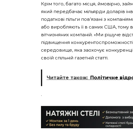
Крім того, багато місця, ймовірно, з
який передбачає мільярди доларів інве
податкові пільги пов’язані з компані
або виробляють її в самих США, тому
вітчизняних компаній. «Ми рішуче від
підвищення конкурентоспроможності 
середовище, яка заохочує конкуренцію
своїй спільній газетній статті.
Читайте також:
Політичне відр
.