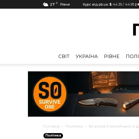
C
27
Рівне
Курс від pb.ua:
$
44.35
/
44.95
| 
CВІТ
УКРАЇНА
РІВНЕ
ПОЛІ
Головна
Політика
60 років Єлисейського д
Політика