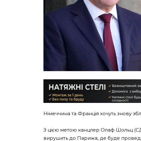
Німеччина та Франція хочуть знову збли
З цією метою канцлер Олаф Шольц (СДП
вирушить до Парижа, де буде проведен