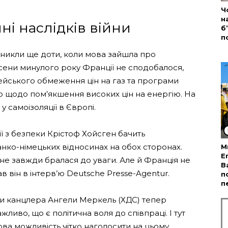
Ч
н
ні наслідків війни
б
п
иникли ще доти, коли мова зайшла про
 Восени минулого року Франції не сподобалося,
йського обмеження цін на газ та програми
о щодо пом’якшення високих цін на енергію. На
 самоізоляції в Європі.
 з безпеки Крістоф Хойсген бачить
анко-німецьких відносинах на обох сторонах.
М
Е
 не завжди бралася до уваги. Але й Франція не
В
в він в інтерв’ю Deutsche Presse-Agentur.
п
п
ки канцлера Ангели Меркель (ХДС) тепер
ливо, що є політична воля до співпраці. І тут
ва можливість чітко наголосити на цьому