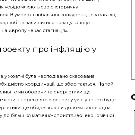
ція усвідомлюють свою історичну
во». В умовах глобальної конкуренції, сказав він,
аз, щоб не залишитися позаду. «Якщо
на Європу чекає стагнація».
роекту про інфляцію у
ів у жовтні була несподівано скасована.
хідністю координації, що зберігається. На той
жливі теми оборони та енергетики ще
 частині переговорів основну увагу тепер буде
нергетики, де обидві країни допомагають одна
у до більш кліматично-сприятливої ​​економічної