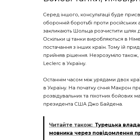
Серед іншого, консультації буде присв
оборонній боротьбі проти російських а
закликають Шольца розчистити шлях дл
Оскільки ці танки виробляються в Нім
постачання з інших країн. Тому їй при
прийняв рішення. Незрозуміло також, 
Leclerc в Україну.
Останнім часом між урядами двох краї
в Україну. На початку січня Макрон 
розвідувальних та піхотних бойових м
президента США Джо Байдена.
Читайте також:
Турецька влада
мовника через повідомлення п