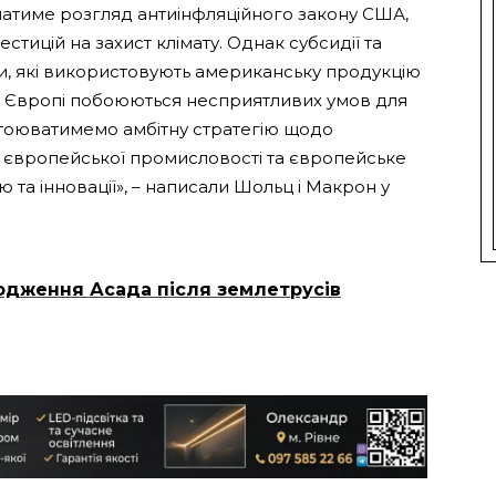
айматиме розгляд антиінфляційного закону США,
стицій на захист клімату. Однак субсидії та
ями, які використовують американську продукцію
 в Європі побоюються несприятливих умов для
стоюватимемо амбітну стратегію щодо
європейської промисловості та європейське
 та інновації», – написали Шольц і Макрон у
одження Асада після землетрусів