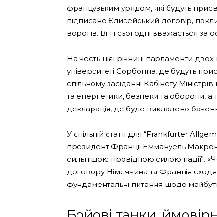
французьким урядом, які будуть присвяч
підписано Єлисейський договір, покл
ворогів. Він і сьогодні вважається за
На честь цієї річниці парламенти дво
університеті Сорбонна, де будуть при
спільному засіданні Кабінету Міністрі
та енергетики, безпеки та оборони, а 
декларація, де буде викладено бачен
У спільній статті для “Frankfurter Allg
президент Франції Еммануель Макрон 
сильнішою провідною силою надії”. «Ч
договору Німеччина та Франція сходят
фундаментальні питання щодо майбут
Бойові танки, ймовір