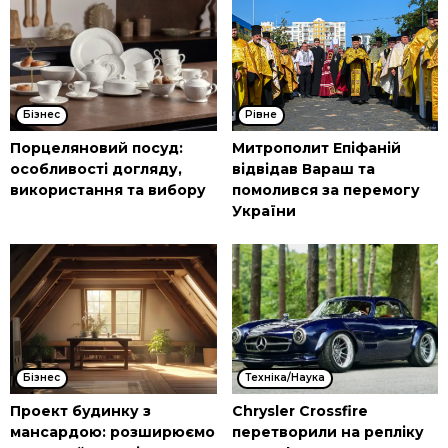
Бізнес
Рівне
Порцеляновий посуд:
Митрополит Епіфаній
особливості догляду,
відвідав Вараш та
використання та вибору
помолився за перемогу
України
Бізнес
Техніка/Наука
Проект будинку з
Chrysler Crossfire
мансардою: розширюємо
перетворили на репліку