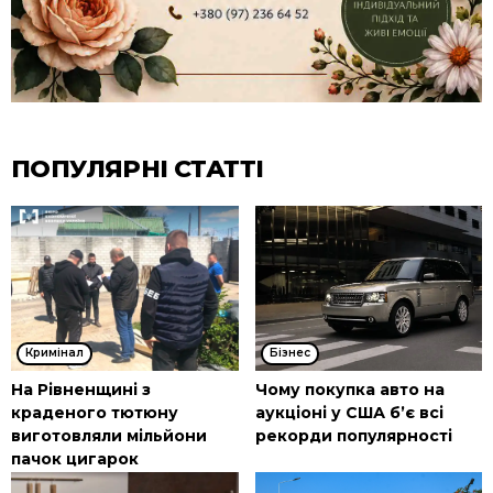
ПОПУЛЯРНІ СТАТТІ
Кримінал
Бізнес
На Рівненщині з
Чому покупка авто на
краденого тютюну
аукціоні у США б’є всі
виготовляли мільйони
рекорди популярності
пачок цигарок