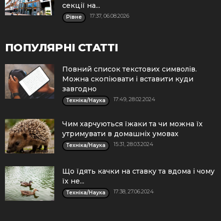
секції на...
17:37, 06.08.2026
Рівне
ПОПУЛЯРНІ СТАТТІ
Повний список текстових символів.
Можна скопіювати і вставити куди
завгодно
17:49, 28.02.2024
Техніка/Наука
Чим харчуються їжаки та чи можна їх
утримувати в домашніх умовах
15:31, 28.03.2024
Техніка/Наука
Що їдять качки на ставку та вдома і чому
їх не...
17:38, 27.06.2024
Техніка/Наука