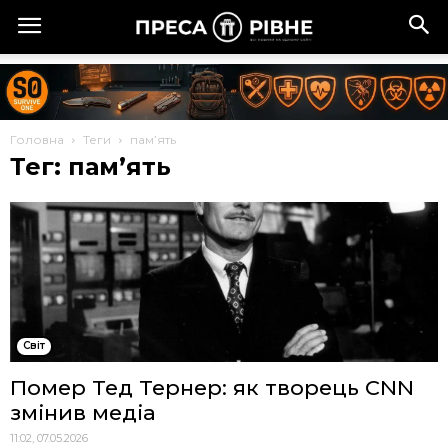
Головна
Теги
пам’ять
Тег: пам’ять
Cвіт
Помер Тед Тернер: як творець CNN
змінив медіа
11:02, 07.05.2026