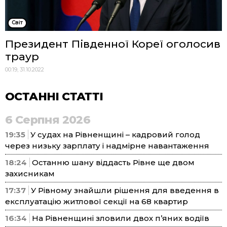
Cвіт
Президент Південної Кореї оголосив
траур
00:19, 31.10.2022
ОСТАННІ СТАТТІ
6 Серпня 2026
19:35
У судах на Рівненщині – кадровий голод
через низьку зарплату і надмірне навантаження
18:24
Останню шану віддасть Рівне ще двом
захисникам
17:37
У Рівному знайшли рішення для введення в
експлуатацію житлової секції на 68 квартир
16:34
На Рівненщині зловили двох п’яних водіїв