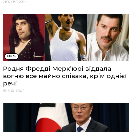
21:00, 08.01.2024
Стиль
Родня Фредді Мерк’юрі віддала
вогню все майно співака, крім однієї
речі
15:15, 10.11.2022