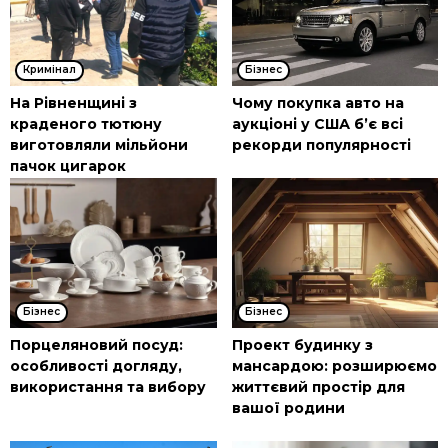
Кримінал
Бізнес
На Рівненщині з
Чому покупка авто на
краденого тютюну
аукціоні у США б’є всі
виготовляли мільйони
рекорди популярності
пачок цигарок
Бізнес
Бізнес
Порцеляновий посуд:
Проект будинку з
особливості догляду,
мансардою: розширюємо
використання та вибору
життєвий простір для
вашої родини