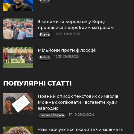
З квітами та короваєм у Корці
прощалися з хоробрим матросом
14:34, 09.08.2026
Рівне
Мільйони проти філософії
12:35, 09.08.2026
Рівне
ПОПУЛЯРНІ СТАТТІ
Повний список текстових символів.
Можна скопіювати і вставити куди
завгодно
17:49, 28.02.2024
Техніка/Наука
Чим харчуються їжаки та чи можна їх