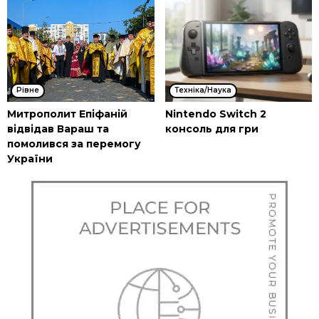
Рівне
Техніка/Наука
Митрополит Епіфаній
Nintendo Switch 2
відвідав Вараш та
консоль для гри
помолився за перемогу
України