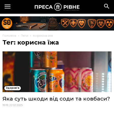
Головна
Теги
корисна їжа
Тег: корисна їжа
Здоров'я
Яка суть шкоди від соди та ковбаси?
19:19, 22.02.2025