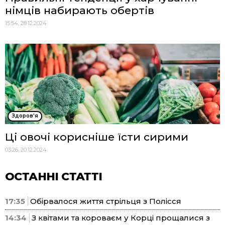
німців набирають обертів
15:54, 28.12.2024
Здоров'я
Ці овочі корисніше їсти сирими
03:26, 20.12.2024
ОСТАННІ СТАТТІ
17:35
Обірвалося життя стрільця з Полісся
14:34
З квітами та короваєм у Корці прощалися з