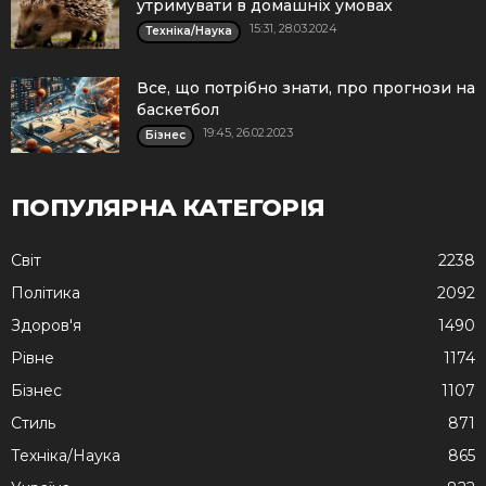
утримувати в домашніх умовах
15:31, 28.03.2024
Техніка/Наука
Все, що потрібно знати, про прогнози на
баскетбол
19:45, 26.02.2023
Бізнес
ПОПУЛЯРНА КАТЕГОРІЯ
Cвіт
2238
Політика
2092
Здоров'я
1490
Рівне
1174
Бізнес
1107
Стиль
871
Техніка/Наука
865