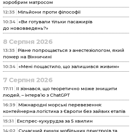
хоробрим матросом
12:35
Мільйони проти філософії
10:34
«Ви готували тільки пасажирів
до нововведень?»
8 Серпня 2026
13:35
Рівне попрощається з анестезіологом, який
помер на Вінничині
10:34
«Мені пощастило, що залишився живим»
7 Серпня 2026
17:11
ІІ зізнався, що теоретично може знищити
людей, – інтерв’ю з ChatGPT
16:39
Міжнародні морські перевезення:
контейнерна логістика з Європи без зайвих етапів
15:31
Експрес-кукурудза за 5 хвилин
14:02
Сучасний ринок мобільних пристроїв та