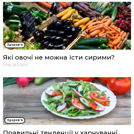
Здоров'я
Які овочі не можна їсти сирими?
03:56, 29.12.2024
Здоров'я
Правильні тенденції у харчуванні