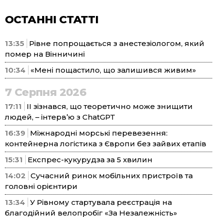
ОСТАННІ СТАТТІ
13:35
Рівне попрощається з анестезіологом, який
помер на Вінничині
10:34
«Мені пощастило, що залишився живим»
7 Серпня 2026
17:11
ІІ зізнався, що теоретично може знищити
людей, – інтерв’ю з ChatGPT
16:39
Міжнародні морські перевезення:
контейнерна логістика з Європи без зайвих етапів
15:31
Експрес-кукурудза за 5 хвилин
14:02
Сучасний ринок мобільних пристроїв та
головні орієнтири
13:34
У Рівному стартувала реєстрація на
благодійний велопробіг «За Незалежність»