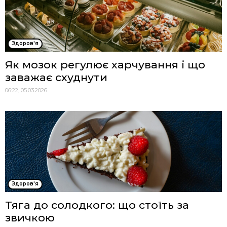
Здоров'я
Як мозок регулює харчування і що
заважає схуднути
06:22, 05.03.2026
Здоров'я
Тяга до солодкого: що стоїть за
звичкою