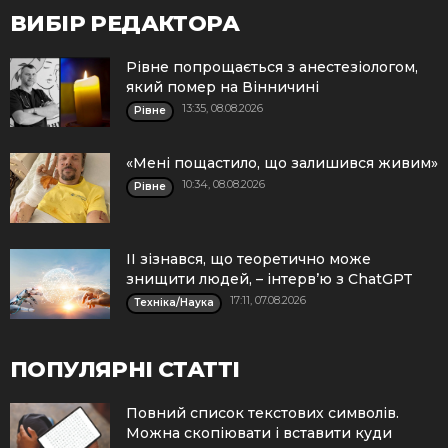
ВИБІР РЕДАКТОРА
Рівне попрощається з анестезіологом,
який помер на Вінничині
13:35, 08.08.2026
Рівне
«Мені пощастило, що залишився живим»
10:34, 08.08.2026
Рівне
ІІ зізнався, що теоретично може
знищити людей, – інтерв’ю з ChatGPT
17:11, 07.08.2026
Техніка/Наука
ПОПУЛЯРНІ СТАТТІ
Повний список текстових символів.
Можна скопіювати і вставити куди