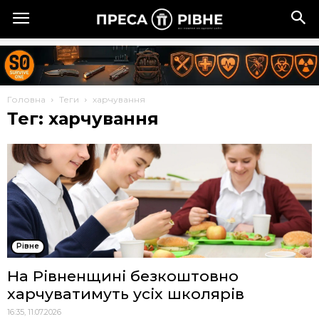
Головна
Теги
харчування
Тег: харчування
Рівне
На Рівненщині безкоштовно
харчуватимуть усіх школярів
16:35, 11.07.2026