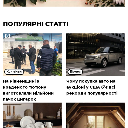
ПОПУЛЯРНІ СТАТТІ
Кримінал
Бізнес
На Рівненщині з
Чому покупка авто на
краденого тютюну
аукціоні у США б’є всі
виготовляли мільйони
рекорди популярності
пачок цигарок