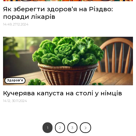
Як зберегти здоров’я на Різдво:
поради лікарів
14:49, 27.12.2024
Здоров'я
Кучерява капуста на столі у німців
14:12, 30.11.2024
1
2
3