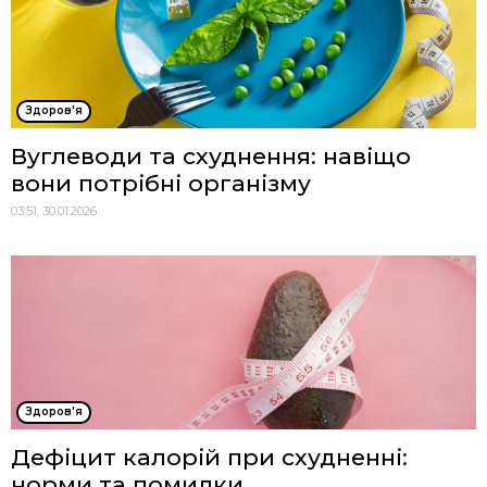
Здоров'я
Вуглеводи та схуднення: навіщо
вони потрібні організму
03:51, 30.01.2026
Здоров'я
Дефіцит калорій при схудненні:
норми та помилки