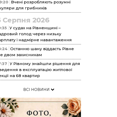
9:20
Вчені розробляють розумні
куляри для грибників
6 Серпня 2026
9:35
У судах на Рівненщині –
адровий голод через низьку
арплату і надмірне навантаження
8:24
Останню шану віддасть Рівне
е двом захисникам
7:37
У Рівному знайшли рішення для
ведення в експлуатацію житлової
екції на 68 квартир
ВСІ НОВИНИ