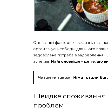
Однак інші фактори, як фізичні, так і п
організм усі необхідні для нього пож
задоволена потреба в задоволення? Ц
аспектів.
Найголовніше – це те, що ви
Читайте також:
Німці стали баг
Швидке споживання ї
проблем