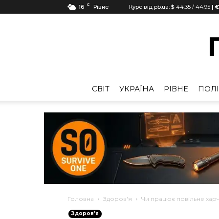
C
16
Рівне
Курс від pb.ua:
$
44.35
/
44.95
| €
CВІТ
УКРАЇНА
РІВНЕ
ПОЛІ
Головна
Здоров'я
Чи працює повільне хар
Здоров'я