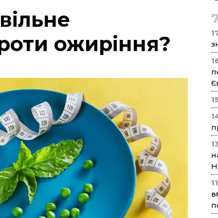
вільне
17
роти ожиріння?
з
1
п
Є
1
1
п
1
н
Н
1
в
п