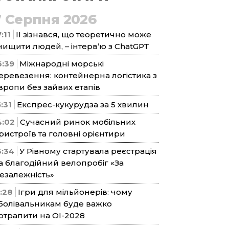
7 Серпня 2026
:11
ІІ зізнався, що теоретично може
нищити людей, – інтерв’ю з ChatGPT
6:39
Міжнародні морські
еревезення: контейнерна логістика з
вропи без зайвих етапів
5:31
Експрес-кукурудза за 5 хвилин
4:02
Сучасний ринок мобільних
ристроїв та головні орієнтири
3:34
У Рівному стартувала реєстрація
а благодійний велопробіг «За
езалежність»
1:28
Ігри для мільйонерів: чому
болівальникам буде важко
отрапити на ОІ-2028