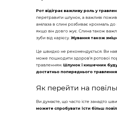
Рот відіграє важливу роль у травленн
перетравити шлунок, а важливі пожив
амілаза в слині розбиває крохмаль до 
якщо він довго жує. Слина також важли
зуби від карієсу.
Жування також зміцн
Це швидко не рекомендується. Ви нав
може пошкодити здоров’я ротової по
травленням.
Шлунок і кишечник буду
достатньо попереднього травлення
Як перейти на повіль
Ви думаєте, що часто їсте занадто шв
можете спробувати їсти більш повіль