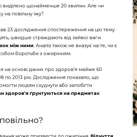
їжі виділено щонайменше 20 хвилин. Але чи
у на повільну їжу?
зував 23 дослідження спостереження на цю тему.
дять, швидше страждають від зайвої ваги.
язок між ними
. Аналіз також не вказує на те, чи є
собом боротьби з ожирінням.
я на основі даних про здоров’я майже 60
08 по 2013 рік. Дослідження показало, що
омогти людям схуднути або запобігти
тан здоров’я ґрунтуються на предметах
 повільно?
ування може призвести до ожиріння.
Відчуття