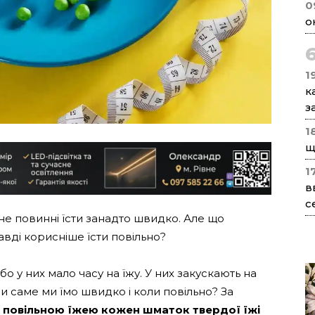
0
о
1
к
з
1
щ
1
в
с
 не повинні їсти занадто швидко. Але що
авді корисніше їсти повільно?
бо у них мало часу на їжу. У них закускають на
и саме ми їмо швидко і коли повільно? За
 повільною їжею кожен шматок твердої їжі