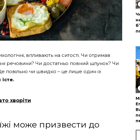
Ч
н
б
п
сихологічні, впливають на ситості. Чи отримав
ивні речовини? Чи достатньо повний шлунок? Чи
е повільно чи швидко – це лише один із
 їсте.
М
ато хворіти
Е
В
п
п
жі може призвести до