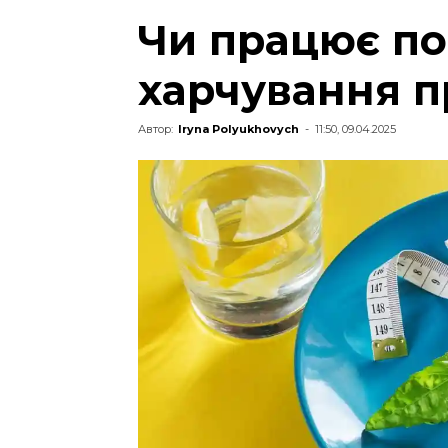
Чи працює по
харчування п
Автор:
Iryna Polyukhovych
-
11:50, 09.04.2025