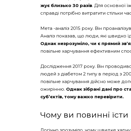
жує близько 30 разів
. Для основної 
справді потрібно витратити стільки час
Мета -аналіз 2015 року. Він проаналі
Аналіз показав, що люди, які швидко ї
Однак незрозуміло, чи є прямий зв’
повільне харчування ефективним спо
Дослідження 2017 року. Він проводивс
людей з діабетом 2 типу в період з 20
повільне харчування дійсно може доп
ожирінню.
Однак зібрані дані про с
суб’єктів, тому важко перевірити.
Чому ви повинні їсти
Логічно зрозуміло, чому швидке харч