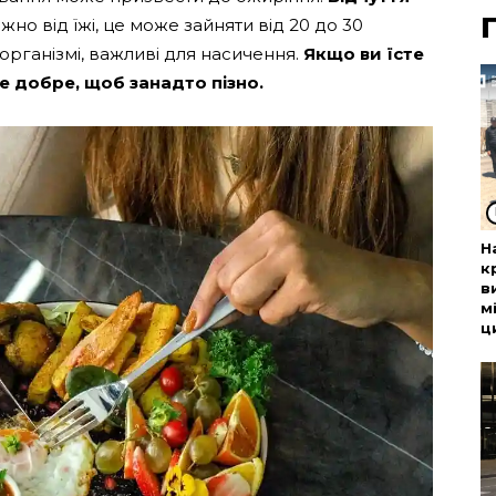
ежно від їжі, це може зайняти від 20 до 30
організмі, важливі для насичення.
Якщо ви їсте
е добре, щоб занадто пізно.
Н
к
в
м
ц