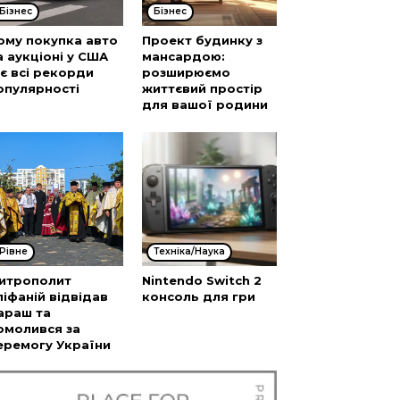
Бізнес
Бізнес
ому покупка авто
Проект будинку з
а аукціоні у США
мансардою:
’є всі рекорди
розширюємо
опулярності
життєвий простір
для вашої родини
Рівне
Техніка/Наука
итрополит
Nintendo Switch 2
піфаній відвідав
консоль для гри
араш та
омолився за
еремогу України