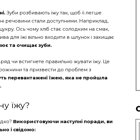
і.
Зуби розбивають їжу так, щоб її легше
ні речовини стали доступними. Наприклад,
цукру. Ось чому хліб стає солодким на смак,
ва для їжі вільно входити в шлунок і захищає
ює та очищає зуби.
ряд чи встигнете правильно жувати їжу. Це
рожнини та призвести до проблем з
ть перевантажені їжею, яка не пройшла
.
ну їжу?
идко?
Використовуючи наступні поради, ви
но і свідомо: