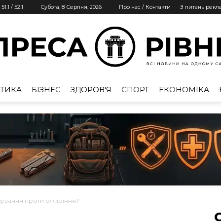
51.1
/
52.1
Субота, 8 Серпня, 2026
Про нас / Контакти
З питань рекл
ТИКА
БІЗНЕС
ЗДОРОВ'Я
СПОРТ
ЕКОНОМІКА
Преса
Рівне
чування проти ожиріння?