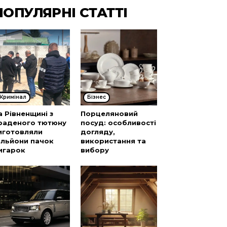
ПОПУЛЯРНІ СТАТТІ
Кримінал
Бізнес
а Рівненщині з
Порцеляновий
раденого тютюну
посуд: особливості
иготовляли
догляду,
ільйони пачок
використання та
игарок
вибору