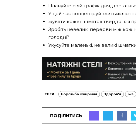
Плануйте свій графік дня, достатньо
У цей час концентруйтеся виключно 
жувати кожен шматок твердої їжі пр
Зробіть невеликі перерви між кожн
голодні?
Укусуйте маленькі, не великі шматки
ТЕГИ
Боротьба ожиріння
Здоров'я
їжа
ПОДІЛИТИСЬ