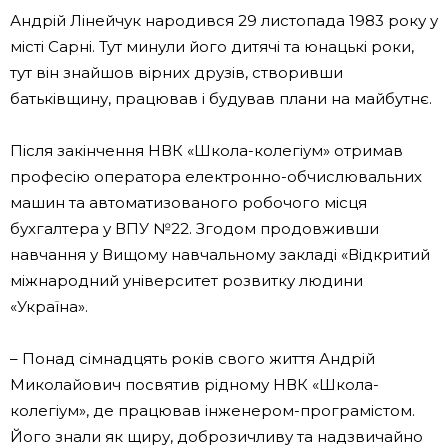
Андрій Лінейчук народився 29 листопада 1983 року у
місті Сарні. Тут минули його дитячі та юнацькі роки,
тут він знайшов вірних друзів, створивши
батьківщину, працював і будував плани на майбутнє.
Після закінчення НВК «Школа-колегіум» отримав
професію оператора електронно-обчислювальних
машин та автоматизованого робочого місця
бухгалтера у ВПУ №22. Згодом продовживши
навчання у Вищому навчальному закладі «Відкритий
міжнародний університет розвитку людини
«Україна».
– Понад сімнадцять років свого життя Андрій
Миколайович посвятив рідному НВК «Школа-
колегіум», де працював інженером-програмістом.
Його знали як щиру, доброзичливу та надзвичайно