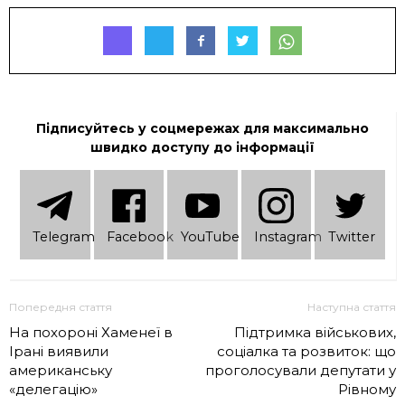
Підписуйтесь у соцмережах для максимально
швидко доступу до інформації
Telеgram
Facebook
YouTube
Instagram
Twitter
Попередня стаття
Наступна стаття
На похороні Хаменеї в
Підтримка військових,
Ірані виявили
соціалка та розвиток: що
американську
проголосували депутати у
«делегацію»
Рівному