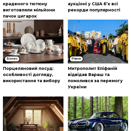
краденого тютюну
аукціоні у США б’є всі
виготовляли мільйони
рекорди популярності
пачок цигарок
Бізнес
Рівне
Порцеляновий посуд:
Митрополит Епіфаній
особливості догляду,
відвідав Вараш та
використання та вибору
помолився за перемогу
України