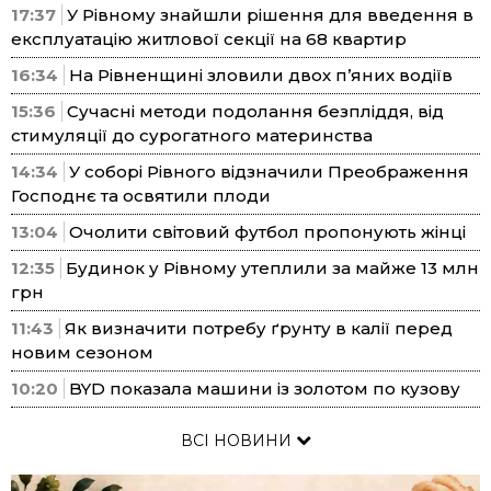
17:37
У Рівному знайшли рішення для введення в
експлуатацію житлової секції на 68 квартир
16:34
На Рівненщині зловили двох п’яних водіїв
15:36
Сучасні методи подолання безпліддя, від
стимуляції до сурогатного материнства
14:34
У соборі Рівного відзначили Преображення
Господнє та освятили плоди
13:04
Очолити світовий футбол пропонують жінці
12:35
Будинок у Рівному утеплили за майже 13 млн
грн
11:43
Як визначити потребу ґрунту в калії перед
новим сезоном
10:20
BYD показала машини із золотом по кузову
ВСІ НОВИНИ