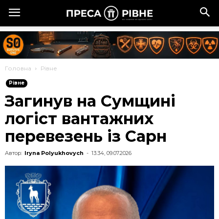
Головна
Рівне
Рівне
Загинув на Сумщині
логіст вантажних
перевезень із Сарн
Автор:
Iryna Polyukhovych
-
13:34, 09.07.2026