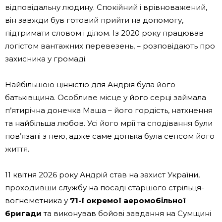
відповідальну людину. Спокійний і врівноважений,
він завжди був готовий прийти на допомогу,
підтримати словом і ділом. Із 2020 року працював
логістом вантажних перевезень, – розповідають про
захисника у громаді.
Найбільшою цінністю для Андрія була його
батьківщина. Особливе місце у його серці займала
п’ятирічна донечка Маша – його гордість, натхнення
та найбільша любов. Усі його мрії та сподівання були
пов’язані з нею, адже саме донька була сенсом його
життя.
11 квітня 2026 року Андрій став на захист України,
проходивши службу на посаді старшого стрільця-
вогнеметника у
71-ї окремої аеромобільної
бригади
та виконував бойові завдання на Сумщині