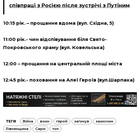
співпраці з Росією після зустрічі з Путіним
10:15 рік. – прощання вдома (вул. Східна, 5)
11:00 рік.- чин відспівування біля Свято-
Покровського храму (вул. Ковельська)
12:00 – прощання на центральній площі міста
12:45 рік.- поховання на Алеї Героїв (вул.Шарпака)
ТЕГИ
Війна
воин
герой
загинув
захисник
Рівненщина
Сарні
топ