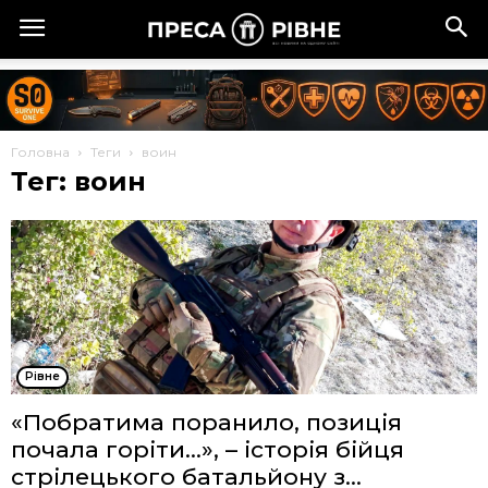
Головна
Теги
воин
Тег: воин
Рівне
«Побратима поранило, позиція
почала горіти…», – історія бійця
стрілецького батальйону з...