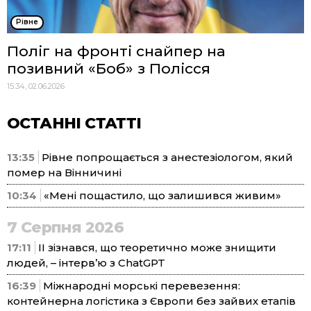
Рівне
Поліг на фронті снайпер на
позивний «Боб» з Полісся
15:34, 02.06.2026
ОСТАННІ СТАТТІ
13:35
Рівне попрощається з анестезіологом, який
помер на Вінничині
10:34
«Мені пощастило, що залишився живим»
7 Серпня 2026
17:11
ІІ зізнався, що теоретично може знищити
людей, – інтерв’ю з ChatGPT
16:39
Міжнародні морські перевезення:
контейнерна логістика з Європи без зайвих етапів