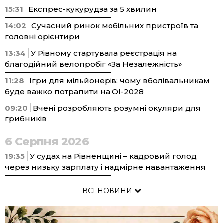
15:31
Експрес-кукурудза за 5 хвилин
14:02
Сучасний ринок мобільних пристроїв та
головні орієнтири
13:34
У Рівному стартувала реєстрація на
благодійний велопробіг «За Незалежність»
11:28
Ігри для мільйонерів: чому вболівальникам
буде важко потрапити на ОІ-2028
09:20
Вчені розробляють розумні окуляри для
грибників
6 Серпня 2026
19:35
У судах на Рівненщині – кадровий голод
через низьку зарплату і надмірне навантаження
ВСІ НОВИНИ