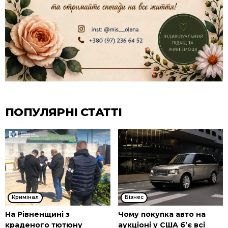
ПОПУЛЯРНІ СТАТТІ
Кримінал
Бізнес
На Рівненщині з
Чому покупка авто на
краденого тютюну
аукціоні у США б’є всі