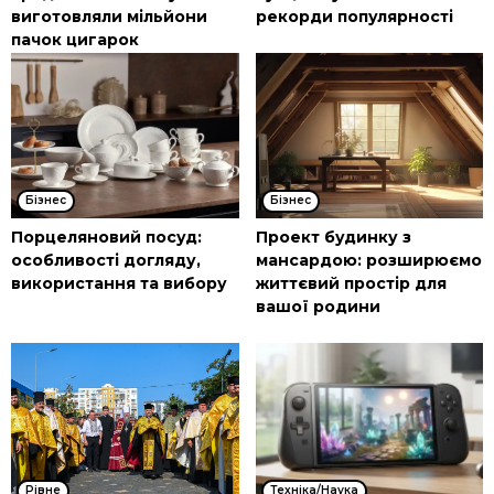
виготовляли мільйони
рекорди популярності
пачок цигарок
Бізнес
Бізнес
Порцеляновий посуд:
Проект будинку з
особливості догляду,
мансардою: розширюємо
використання та вибору
життєвий простір для
вашої родини
Рівне
Техніка/Наука