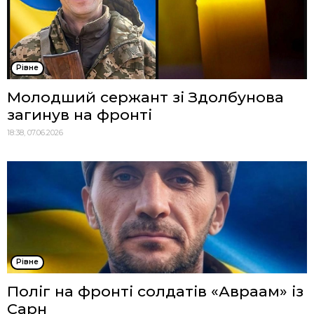
Рівне
Молодший сержант зі Здолбунова
загинув на фронті
18:38, 07.06.2026
Рівне
Поліг на фронті солдатів «Авраам» із
Сарн