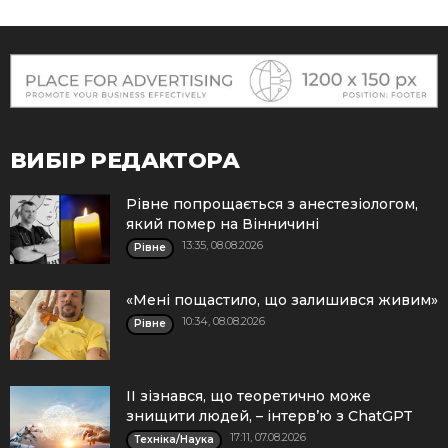
ВИБІР РЕДАКТОРА
Рівне попрощається з анестезіологом,
який помер на Вінничині
13:35, 08.08.2026
Рівне
«Мені пощастило, що залишився живим»
10:34, 08.08.2026
Рівне
ІІ зізнався, що теоретично може
знищити людей, – інтерв’ю з ChatGPT
17:11, 07.08.2026
Техніка/Наука