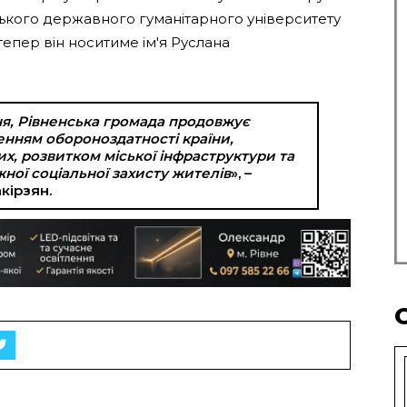
ського державного гуманітарного університету
епер він носитиме ім'я Руслана
ня, Рівненська громада продовжує
енням обороноздатності країни,
х, розвитком міської інфраструктури та
ої соціальної захисту жителів
», –
кірзян.