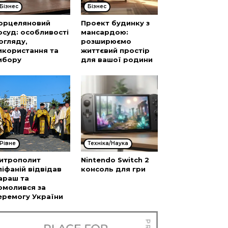
Бізнес
Бізнес
орцеляновий
Проект будинку з
осуд: особливості
мансардою:
огляду,
розширюємо
икористання та
життєвий простір
ибору
для вашої родини
Рівне
Техніка/Наука
итрополит
Nintendo Switch 2
піфаній відвідав
консоль для гри
араш та
омолився за
еремогу України