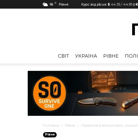
C
16
Рівне
Курс від pb.ua:
$
44.35
/
44.95
| €
CВІТ
УКРАЇНА
РІВНЕ
ПОЛІ
Головна
Рівне
Підтримка військових, соціа
Рівне