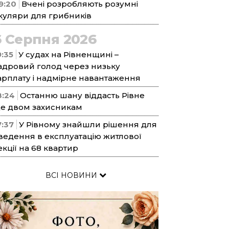
9:20
Вчені розробляють розумні
куляри для грибників
6 Серпня 2026
9:35
У судах на Рівненщині –
адровий голод через низьку
арплату і надмірне навантаження
8:24
Останню шану віддасть Рівне
е двом захисникам
7:37
У Рівному знайшли рішення для
ведення в експлуатацію житлової
екції на 68 квартир
ВСІ НОВИНИ