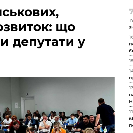
йськових,
17
озвиток: що
з
и депутати у
1
п
Є
1
1
п
1
н
Н
1
в
п