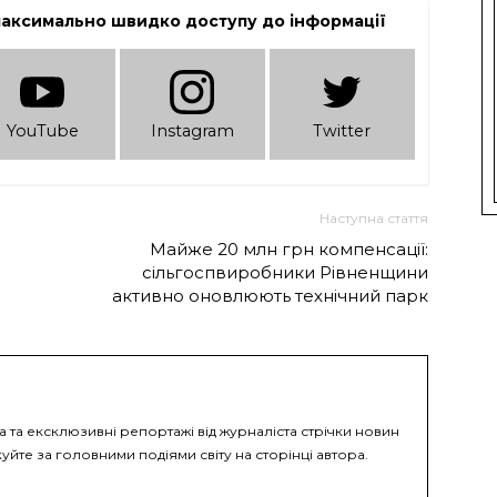
максимально швидко доступу до інформації
YouTube
Instagram
Twitter
Наступна стаття
Майже 20 млн грн компенсації:
сільгоспвиробники Рівненщини
активно оновлюють технічний парк
а та ексклюзивні репортажі від журналіста стрічки новин
уйте за головними подіями світу на сторінці автора.