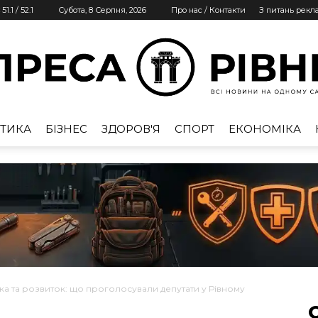
51.1
/
52.1
Субота, 8 Серпня, 2026
Про нас / Контакти
З питань рекл
ТИКА
БІЗНЕС
ЗДОРОВ'Я
СПОРТ
ЕКОНОМІКА
Преса
Рівне
лка та розвиток: що проголосували депутати у Рівному