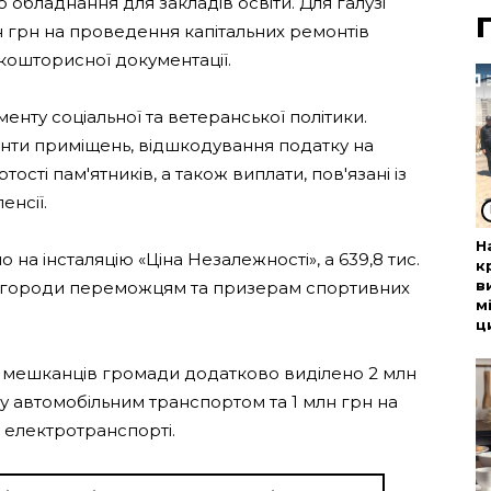
 обладнання для закладів освіти. Для галузі
н грн на проведення капітальних ремонтів
ошторисної документації.
енту соціальної та ветеранської політики.
онти приміщень, відшкодування податку на
ості пам'ятників, а також виплати, пов'язані із
енсії.
Н
о на інсталяцію «Ціна Незалежності», а 639,8 тис.
к
в
инагороди переможцям та призерам спортивних
м
ц
й мешканців громади додатково виділено 2 млн
у автомобільним транспортом та 1 млн грн на
 електротранспорті.