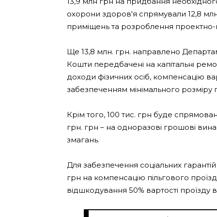
13,9 млн грн на придбання необхідного
охорони здоров'я спрямували 12,8 мл
приміщень та розроблення проектно-к
Ще 13,8 млн. грн. направлено Департам
Кошти передбачені на капітальні рем
доходи фізичних осіб, компенсацію варт
забезпеченням мінімального розміру п
Крім того, 100 тис. грн буде спрямован
грн. грн – на одноразові грошові в
змагань.
Для забезпечення соціальних гаранті
грн на компенсацію пільгового проїзд
відшкодування 50% вартості проїзду в