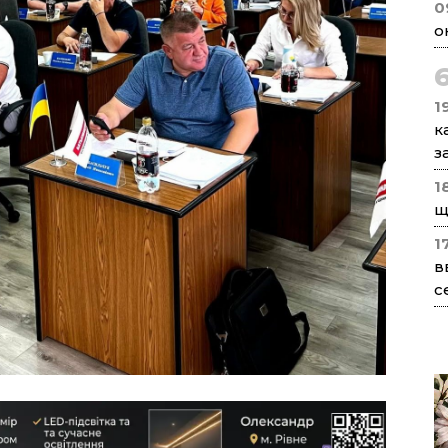
0
о
1
к
з
1
щ
1
в
с