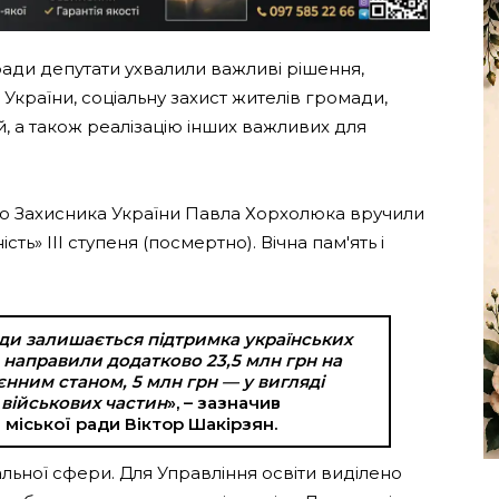
 ради депутати ухвалили важливі рішення,
України, соціальну захист жителів громади,
й, а також реалізацію інших важливих для
го Захисника України Павла Хорхолюка вручили
ь» ІІІ ступеня (посмертно). Вічна пам'ять і
и залишається підтримка українських
 направили додатково 23,5 млн грн на
оєнним станом, 5 млн грн — у вигляді
 військових частин
», – зазначив
 міської ради Віктор Шакірзян.
альної сфери. Для Управління освіти виділено