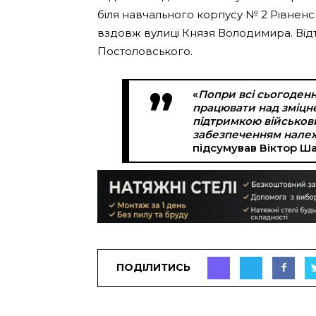
біля навчального корпусу № 2 Рівнен
вздовж вулиці Князя Володимира. Відт
Постоловського.
«
Попри всі сьогоден
працювати над зміцн
підтримкою військови
забезпеченням належн
підсумував Віктор Ша
ПОДІЛИТИСЬ