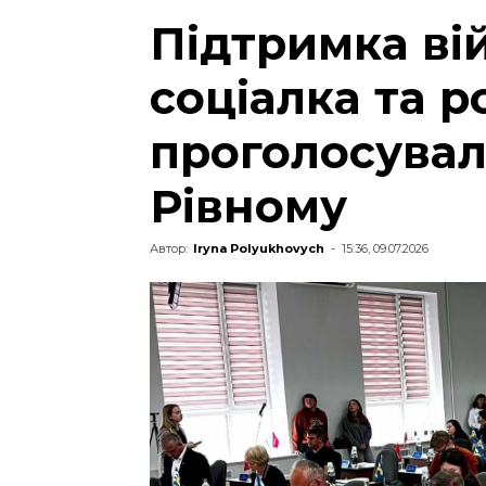
Підтримка ві
соціалка та р
проголосувал
Рівному
Автор:
Iryna Polyukhovych
-
15:36, 09.07.2026