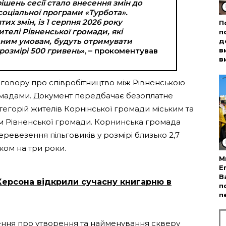
ішень сесії стало внесення змін до
соціальної програми «Турбота».
их змін, із 1 серпня 2026 року
П
ителі Рівненської громади, які
п
еним умовам, будуть отримувати
д
розмірі 500 гривень
», – прокоментував
в
в
говору про співробітництво між Рівненською
мадами. Документ передбачає безоплатне
егорій жителів Корнінської громади міським та
 Рівненської громади. Корнинська громада
евезення пільговиків у розмірі близько 2,7
ком на три роки.
М
Е
В
Херсона відкрили сучасну книгарню в
п
п
шення про утворення та найменування скверу