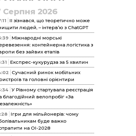
7 Серпня 2026
:11
ІІ зізнався, що теоретично може
нищити людей, – інтерв’ю з ChatGPT
6:39
Міжнародні морські
еревезення: контейнерна логістика з
вропи без зайвих етапів
5:31
Експрес-кукурудза за 5 хвилин
4:02
Сучасний ринок мобільних
ристроїв та головні орієнтири
3:34
У Рівному стартувала реєстрація
а благодійний велопробіг «За
езалежність»
1:28
Ігри для мільйонерів: чому
болівальникам буде важко
отрапити на ОІ-2028