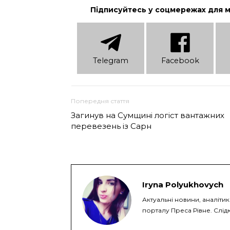
Підписуйтесь у соцмережах для 
Telеgram
Facebook
Попередня стаття
Загинув на Сумщині логіст вантажних
перевезень із Сарн
Iryna Polyukhovych
Актуальні новини, аналітик
порталу Преса Рівне. Слідк