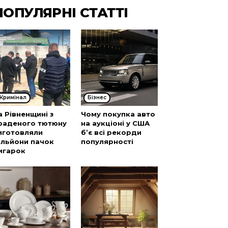
ПОПУЛЯРНІ СТАТТІ
Кримінал
Бізнес
а Рівненщині з
Чому покупка авто
раденого тютюну
на аукціоні у США
иготовляли
б’є всі рекорди
ільйони пачок
популярності
игарок