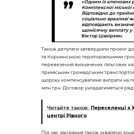
«
Одним із ключових р
Комплексної міської 
Відповідно до прийнят
соціально вразливі ж
відповідають визнач
щомісячну виплату у 
Віктор Шакірзян.
Також депутати затвердили проект до
та Корнинською територіальними гро
перевезення визначених пільгових кат
приміським громадським транспортом
щороку компенсуватиме витрати на пер
млн ​​грн. Договор укладатиметься ряд
Читайте також:
Переселенці з 
центрі Рівного
Під час засідання також ухвалено рі