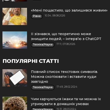
«Мені пощастило, що залишився живим»
10:34, 08.08.2026
Рівне
ІІ зізнався, що теоретично може
знищити людей, – інтерв’ю з ChatGPT
17:11, 07.08.2026
Техніка/Наука
ПОПУЛЯРНІ СТАТТІ
Повний список текстових символів.
Можна скопіювати і вставити куди
завгодно
17:49, 28.02.2024
Техніка/Наука
Чим харчуються їжаки та чи можна їх
утримувати в домашніх умовах
15:31, 28.03.2024
Техніка/Наука