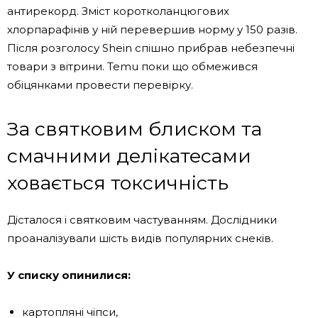
антирекорд. Зміст коротколанцюгових
хлорпарафінів у ній перевершив норму у 150 разів.
Після розголосу Shein спішно прибрав небезпечні
товари з вітрини. Temu поки що обмежився
обіцянками провести перевірку.
За святковим блиском та
смачними делікатесами
ховається токсичність
Дісталося і святковим частуванням. Дослідники
проаналізували шість видів популярних снеків.
У списку опинилися:
картопляні чіпси,