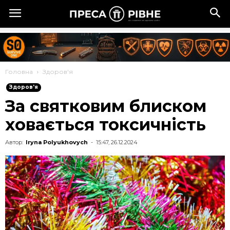
Головна
Здоров'я
Здоров'я
За святковим блиском
ховається токсичність
Автор:
Iryna Polyukhovych
-
15:47, 26.12.2024