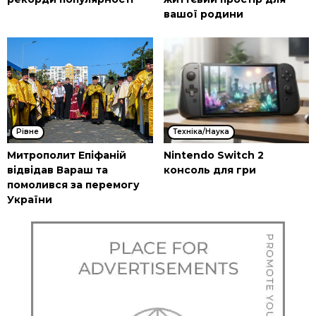
вашої родини
Рівне
Техніка/Наука
Митрополит Епіфаній
Nintendo Switch 2
відвідав Вараш та
консоль для гри
помолився за перемогу
України