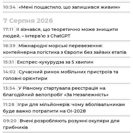
10:34
«Мені пощастило, що залишився живим»
7 Серпня 2026
17:11
ІІ зізнався, що теоретично може знищити
людей, – інтерв’ю з ChatGPT
16:39
Міжнародні морські перевезення:
контейнерна логістика з Європи без зайвих етапів
15:31
Експрес-кукурудза за 5 хвилин
14:02
Сучасний ринок мобільних пристроїв та
головні орієнтири
13:34
У Рівному стартувала реєстрація на
благодійний велопробіг «За Незалежність»
11:28
Ігри для мільйонерів: чому вболівальникам
буде важко потрапити на ОІ-2028
09:20
Вчені розробляють розумні окуляри для
грибників