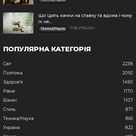
Що їдять качки на ставку та вдома і чому
їх не...
17:38, 27.06.2024
Техніка/Наука
ПОПУЛЯРНА КАТЕГОРІЯ
Cвіт
2238
Політика
2092
Здоров'я
1490
Рівне
1170
Бізнес
1107
Стиль
871
Техніка/Наука
865
Україна
822