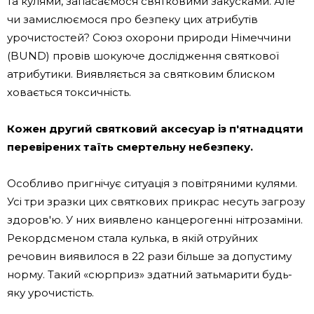
та кулями, запасаємося святковими закусками. Але
чи замислюємося про безпеку цих атрибутів
урочистостей? Союз охорони природи Німеччини
(BUND) провів шокуюче дослідження святкової
атрибутики. Виявляється за святковим блиском
ховається токсичність.
Кожен другий святковий аксесуар із п'ятнадцяти
перевірених таїть смертельну небезпеку.
Особливо пригнічує ситуація з повітряними кулями.
Усі три зразки цих святкових прикрас несуть загрозу
здоров'ю. У них виявлено канцерогенні нітрозаміни.
Рекордсменом стала кулька, в якій отруйних
речовин виявилося в 22 рази більше за допустиму
норму. Такий «сюрприз» здатний затьмарити будь-
яку урочистість.