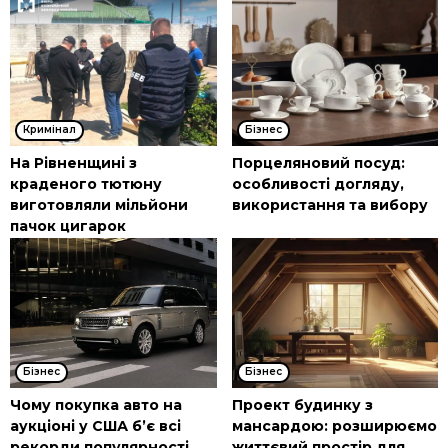
Кримінал
Бізнес
На Рівненщині з
Порцеляновий посуд:
краденого тютюну
особливості догляду,
виготовляли мільйони
використання та вибору
пачок цигарок
Бізнес
Бізнес
Чому покупка авто на
Проект будинку з
аукціоні у США б’є всі
мансардою: розширюємо
рекорди популярності
життєвий простір для