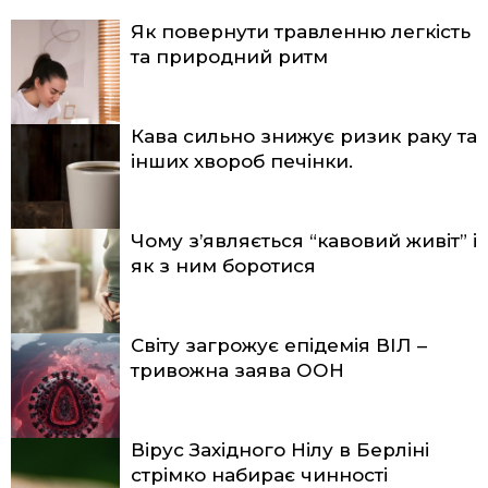
Як повернути травленню легкість
та природний ритм
Кава сильно знижує ризик раку та
інших хвороб печінки.
Чому з’являється “кавовий живіт” і
як з ним боротися
Світу загрожує епідемія ВІЛ –
тривожна заява ООН
Вірус Західного Нілу в Берліні
стрімко набирає чинності