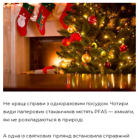
Не кращі справи з одноразовим посудом. Чотири
види паперових стаканчиків містять PFAS — хімікати,
які не розкладаються в природі.
А одна із святкових гірлянд встановила справжній