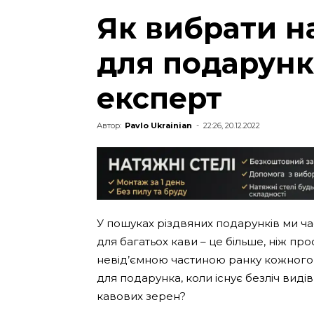
Як вибрати н
для подарун
експерт
Автор:
Pavlo Ukrainian
-
22:26, 20.12.2022
У пошуках різдвяних подарунків ми ча
для багатьох кави – це більше, ніж про
невід’ємною частиною ранку кожного 
для подарунка, коли існує безліч видів
кавових зерен?