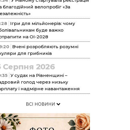
3:34
У Рівному стартувала реєстрація
а благодійний велопробіг «За
езалежність»
1:28
Ігри для мільйонерів: чому
болівальникам буде важко
отрапити на ОІ-2028
9:20
Вчені розробляють розумні
куляри для грибників
6 Серпня 2026
9:35
У судах на Рівненщині –
адровий голод через низьку
арплату і надмірне навантаження
ВСІ НОВИНИ