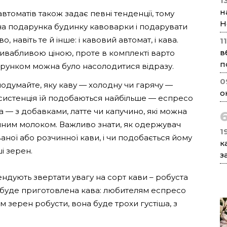
1
н
втоматів також задає певні тенденції, тому
Н
ча подарунка будинку кавоварки і подарувати
 навіть те й інше: і кавовий автомат, і кава.
1
в
ривабливою ціною, проте в комплекті варто
п
арунком можна було насолодитися відразу.
0
одумайте, яку каву — холодну чи гарячу —
о
онсистенція їй подобаються найбільше — еспресо
а — з добавками, латте чи капучино, які можна
линним молоком. Важливо знати, як одержувач
1
ної або розчинної кави, і чи подобається йому
к
і зерен.
з
ендують звертати увагу на сорт кави – робуста
к буде приготовлена ​​кава: любителям еспресо
 зерен робусти, вона буде трохи густіша, з