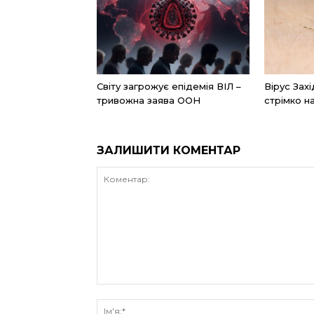
Світу загрожує епідемія ВІЛ –
Вірус Захі
тривожна заява ООН
стрімко н
ЗАЛИШИТИ КОМЕНТАР