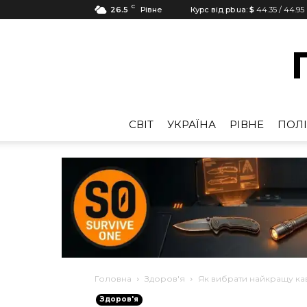
C
26.5
Рівне
Курс від pb.ua:
$
44.35
/
44.95
CВІТ
УКРАЇНА
РІВНЕ
ПОЛІ
Головна
Здоров'я
Як вибрати найкращу ка
Здоров'я