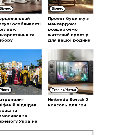
Бізнес
Бізнес
орцеляновий
Проект будинку з
осуд: особливості
мансардою:
огляду,
розширюємо
икористання та
життєвий простір
ибору
для вашої родини
Рівне
Техніка/Наука
итрополит
Nintendo Switch 2
піфаній відвідав
консоль для гри
араш та
омолився за
еремогу України