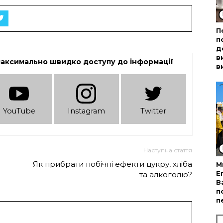
П
п
д
в
максимально швидко доступу до інформації
в
YouTube
Instagram
Twitter
Наступна стаття
Як прибрати побічні ефекти цукру, хліба
М
Е
та алкоголю?
В
п
п