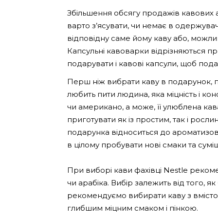
Збільшення обсягу продажів кавових а
варто з’ясувати, чи немає в одержува
відповідну саме йому каву або, можливо,
Капсульні кавоварки відрізняються п
подарувати і кавові капсули, щоб под
Перш ніж вибрати каву в подарунок, п
любить пити людина, яка міцність і к
чи американо, а може, її улюблена кав
приготувати як із простим, так і рос
подарунка відноситься до ароматизова
в цілому пробувати нові смаки та суміш
При виборі кави фахівці Nestle реком
чи арабіка. Вибір залежить від того, я
рекомендуємо вибирати каву з вмістом
глибшим міцним смаком і пінкою.