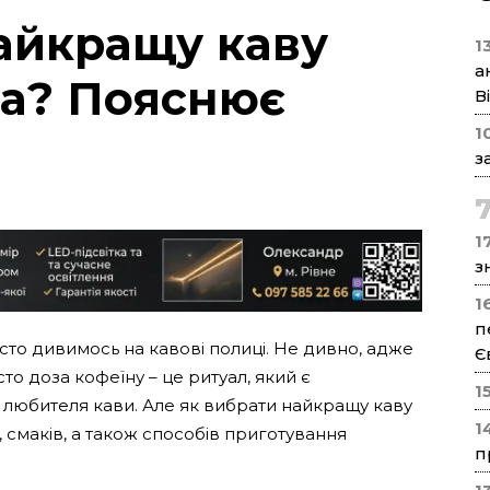
айкращу каву
1
а
ка? Пояснює
В
1
з
17
з
1
п
сто дивимось на кавові полиці. Не дивно, адже
Є
сто доза кофеїну – це ритуал, який є
1
любителя кави. Але як вибрати найкращу каву
1
, смаків, а також способів приготування
п