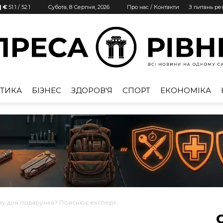
| €
51.1
/
52.1
Субота, 8 Серпня, 2026
Про нас / Контакти
З питань р
ТИКА
БІЗНЕС
ЗДОРОВ'Я
СПОРТ
ЕКОНОМІКА
Преса
Рівне
ву для подарунка? Пояснює експерт