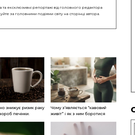
ка та ексклюзивні репортажі від головного редактора
уйте за головними подіями світу на сторінці автора.
но знижує ризик раку
Чому з’являється “кавовий
вороб печінки.
живіт” і як з ним боротися