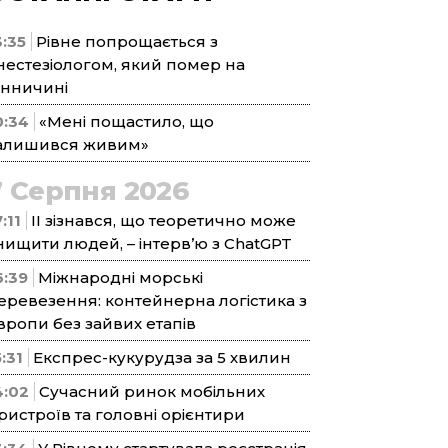
3:35
Рівне попрощається з
нестезіологом, який помер на
інничині
0:34
«Мені пощастило, що
алишився живим»
7 Серпня 2026
:11
ІІ зізнався, що теоретично може
нищити людей, – інтерв’ю з ChatGPT
6:39
Міжнародні морські
еревезення: контейнерна логістика з
вропи без зайвих етапів
5:31
Експрес-кукурудза за 5 хвилин
4:02
Сучасний ринок мобільних
ристроїв та головні орієнтири