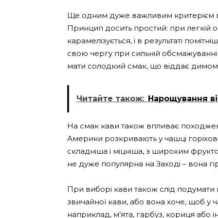
Ще одним дуже важливим критерієм в
Принцип досить простий: при легкій о
карамелізується, і в результаті помітні
свою чергу при сильній обсмажуванні ка
мати солодкий смак, що віддає димом
Читайте також:
Нарощування ві
На смак кави також впливає походжен
Америки розкривають у чашці горіхові
складніша і міцніша, з широким фрукто
не дуже популярна на Заході – вона гі
При виборі кави також слід подумати п
звичайної кави, або вона хоче, щоб у 
наприклад, м’ята, гарбуз, кориця або 