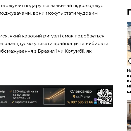
одержувач подарунка зазвичай підсолоджує
лоджувачами, вони можуть стати чудовим
ися, який кавовий ритуал і смак подобається
рекомендуємо уникати крайнощів та вибирати
бсмажування з Бразилії чи Колумбії, які
Н
к
в
м
ц