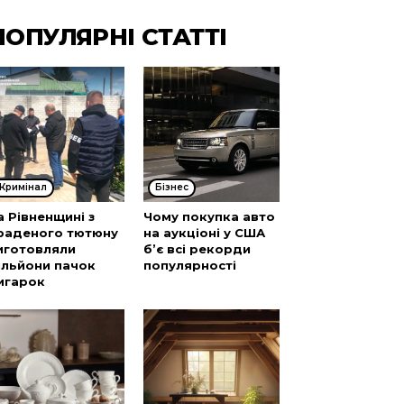
ПОПУЛЯРНІ СТАТТІ
Кримінал
Бізнес
а Рівненщині з
Чому покупка авто
раденого тютюну
на аукціоні у США
иготовляли
б’є всі рекорди
ільйони пачок
популярності
игарок