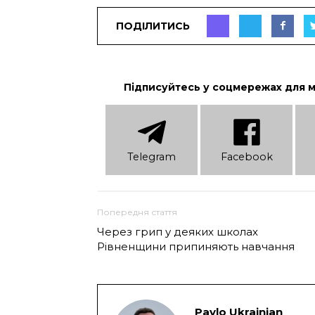
ПОДІЛИТИСЬ
Підписуйтесь у соцмережах для 
Telеgram
Facebook
Попередня стаття
Через грип у деяких школах
Рівненщини припиняють навчання
Pavlo Ukrainian