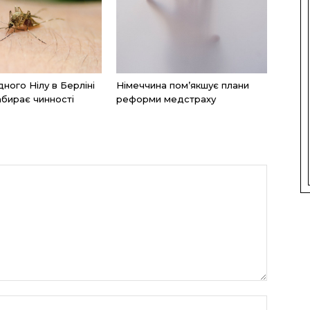
дного Нілу в Берліні
Німеччина пом’якшує плани
абирає чинності
реформи медстраху