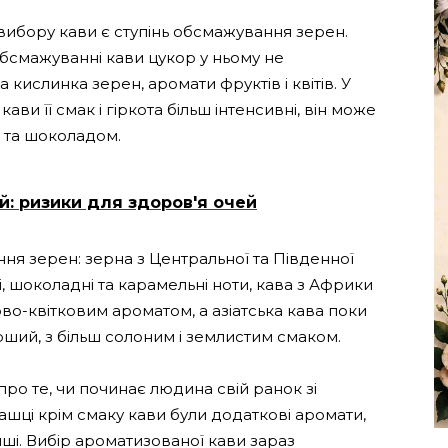
ибору кави є ступінь обсмажування зерен.
бсмажуванні кави цукор у ньому не
ша кислинка зерен, аромати фруктів і квітів. У
ви її смак і гіркота більш інтенсивні, він може
 та шоколадом.
й: ризики для здоров'я очей
ня зерен: зерна з Центральної та Південної
, шоколадні та карамельні ноти, кава з Африки
во-квітковим ароматом, а азіатська кава поки
рший, з більш солоним і землистим смаком.
ро те, чи починає людина свій ранок зі
чашці крім смаку кави були додаткові аромати,
інші. Вибір ароматизованої кави зараз