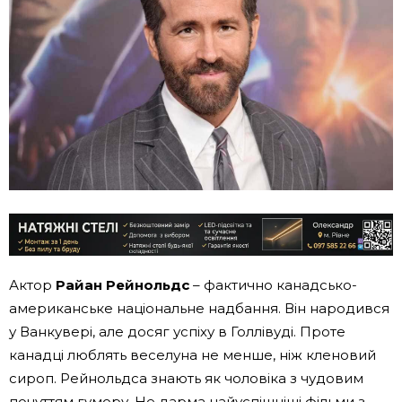
Актор
Райан Рейнольдс
– фактично канадсько-
американське національне надбання. Він народився
у Ванкувері, але досяг успіху в Голлівуді. Проте
канадці люблять веселуна не менше, ніж кленовий
сироп. Рейнольдса знають як чоловіка з чудовим
почуттям гумору. Не дарма найуспішніші фільми з