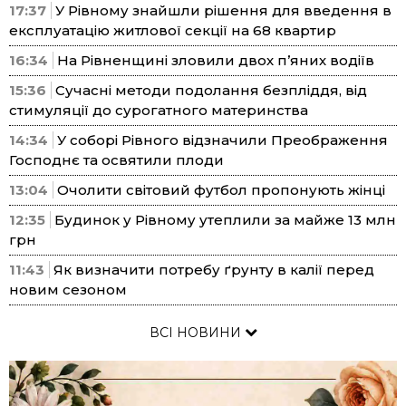
17:37
У Рівному знайшли рішення для введення в
експлуатацію житлової секції на 68 квартир
16:34
На Рівненщині зловили двох п’яних водіїв
15:36
Сучасні методи подолання безпліддя, від
стимуляції до сурогатного материнства
14:34
У соборі Рівного відзначили Преображення
Господнє та освятили плоди
13:04
Очолити світовий футбол пропонують жінці
12:35
Будинок у Рівному утеплили за майже 13 млн
грн
11:43
Як визначити потребу ґрунту в калії перед
новим сезоном
ВСІ НОВИНИ