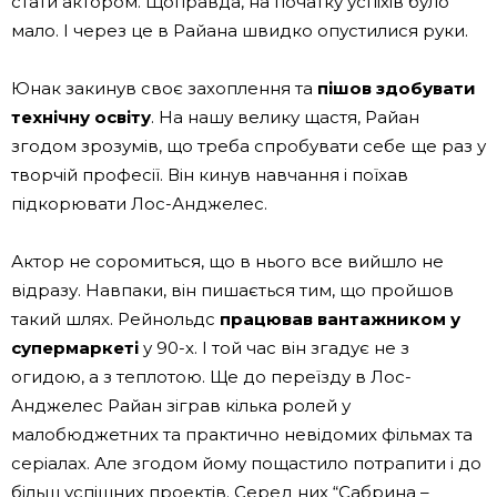
стати актором. Щоправда, на початку успіхів було
мало. І через це в Райана швидко опустилися руки.
Юнак закинув своє захоплення та
пішов здобувати
технічну освіту
. На нашу велику щастя, Райан
згодом зрозумів, що треба спробувати себе ще раз у
творчій професії. Він кинув навчання і поїхав
підкорювати Лос-Анджелес.
Актор не соромиться, що в нього все вийшло не
відразу. Навпаки, він пишається тим, що пройшов
такий шлях. Рейнольдс
працював вантажником у
супермаркеті
у 90-х. І той час він згадує не з
огидою, а з теплотою. Ще до переїзду в Лос-
Анджелес Райан зіграв кілька ролей у
малобюджетних та практично невідомих фільмах та
серіалах. Але згодом йому пощастило потрапити і до
більш успішних проектів. Серед них “Сабрина –