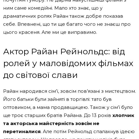
ним саме комедійні. Мало хто знає, що у
драматичних ролях Райан також добре показав
себе. Впевнені, що ти ще багато чого не знаєш про
цього красеня. Але ми це виправимо.
Актор Райан Рейнольдс: від
ролей у маловідомих фільмах
до світової слави
Райан народився сім’ї, зовсім пов’язані з мистецтвом.
Його батьки були зайняті в торгівлі: тато був
оптовиком, а мама продавщицею. Також у сім’ї було
ще троє старших братів Райана. До 13 років
хлопчик
та акторська майстерність зовсім не
перетиналися
. Але потім Рейнольд спалахнув ідеєю