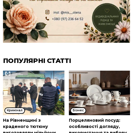
ПОПУЛЯРНІ СТАТТІ
Кримінал
Бізнес
На Рівненщині з
Порцеляновий посуд:
краденого тютюну
особливості догляду,
виготовляли мільйони
використання та вибору