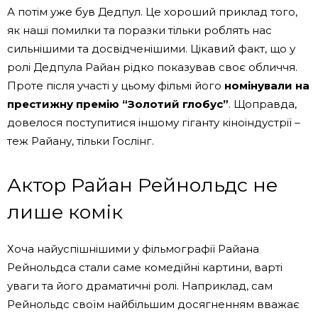
А потім уже був Дедпул. Це хороший приклад того,
як наші помилки та поразки тільки роблять нас
сильнішими та досвідченішими. Цікавий факт, що у
ролі Дедпула Райан рідко показував своє обличчя.
Проте після участі у цьому фільмі його
номінували на
престижну премію “Золотий глобус”
. Щоправда,
довелося поступитися іншому гіганту кіноіндустрії –
теж Райану, тільки Гослінг.
Актор Райан Рейнольдс не
лише комік
Хоча найуспішнішими у фільмографії Райана
Рейнольдса стали саме комедійні картини, варті
уваги та його драматичні ролі. Наприклад, сам
Рейнольдс своїм найбільшим досягненням вважає