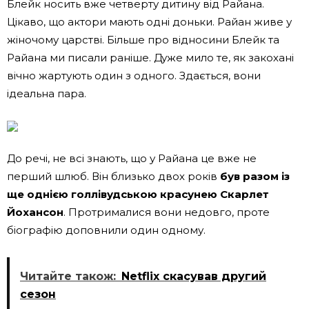
Блейк носить вже четверту дитину від Райана.
Цікаво, що актори мають одні доньки. Райан живе у
жіночому царстві. Більше про відносини Блейк та
Райана ми писали раніше. Дуже мило те, як закохані
вічно жартують один з одного. Здається, вони
ідеальна пара.
До речі, не всі знають, що у Райана це вже не
перший шлюб. Він близько двох років
був разом із
ще однією голлівудською красунею Скарлет
Йохансон
. Протрималися вони недовго, проте
біографію доповнили один одному.
Читайте також:
Netflix скасував другий
сезон