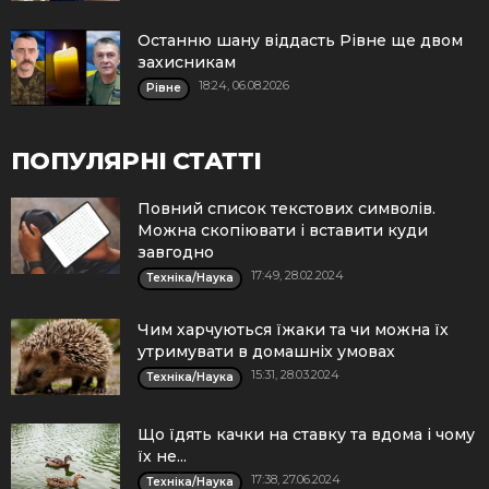
Останню шану віддасть Рівне ще двом
захисникам
18:24, 06.08.2026
Рівне
ПОПУЛЯРНІ СТАТТІ
Повний список текстових символів.
Можна скопіювати і вставити куди
завгодно
17:49, 28.02.2024
Техніка/Наука
Чим харчуються їжаки та чи можна їх
утримувати в домашніх умовах
15:31, 28.03.2024
Техніка/Наука
Що їдять качки на ставку та вдома і чому
їх не...
17:38, 27.06.2024
Техніка/Наука