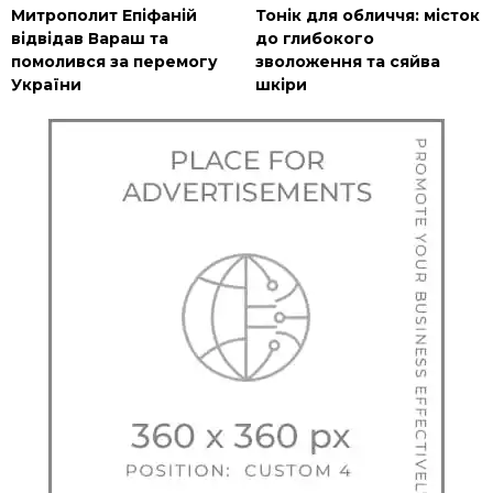
Митрополит Епіфаній
Тонік для обличчя: місток
відвідав Вараш та
до глибокого
помолився за перемогу
зволоження та сяйва
України
шкіри