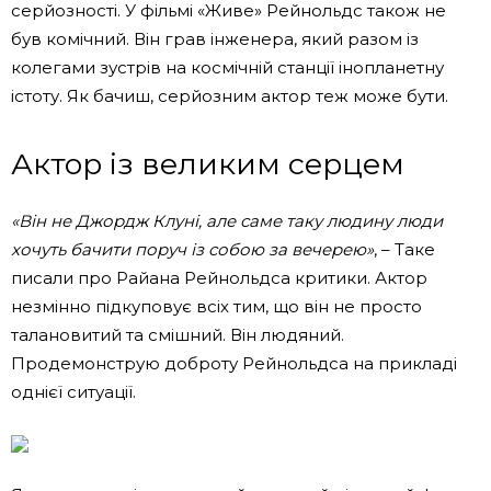
серйозності. У фільмі «Живе» Рейнольдс також не
був комічний. Він грав інженера, який разом із
колегами зустрів на космічній станції інопланетну
істоту. Як бачиш, серйозним актор теж може бути.
Актор із великим серцем
«Він не Джордж Клуні, але саме таку людину люди
хочуть бачити поруч із собою за вечерею»
, – Таке
писали про Райана Рейнольдса критики. Актор
незмінно підкуповує всіх тим, що він не просто
талановитий та смішний. Він людяний.
Продемонструю доброту Рейнольдса на прикладі
однієї ситуації.