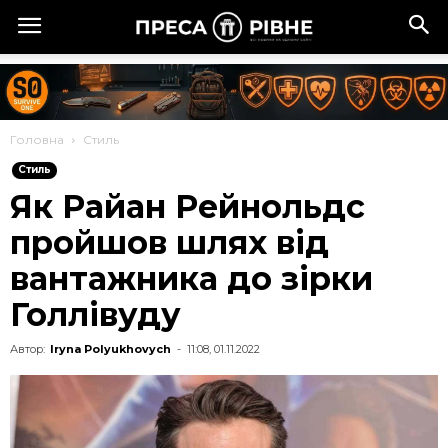
Головна
Стиль
Стиль
Як Райан Рейнольдс
пройшов шлях від
вантажника до зірки
Голлівуду
Автор:
Iryna Polyukhovych
-
11:08, 01.11.2022