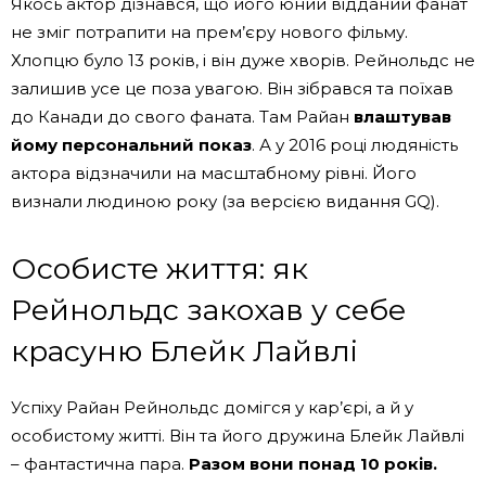
Якось актор дізнався, що його юний відданий фанат
не зміг потрапити на прем’єру нового фільму.
Хлопцю було 13 років, і він дуже хворів. Рейнольдс не
залишив усе це поза увагою. Він зібрався та поїхав
до Канади до свого фаната. Там Райан
влаштував
йому персональний показ
. А у 2016 році людяність
актора відзначили на масштабному рівні. Його
визнали людиною року (за версією видання GQ).
Особисте життя: як
Рейнольдс закохав у себе
красуню Блейк Лайвлі
Успіху Райан Рейнольдс домігся у кар’єрі, а й у
особистому житті. Він та його дружина Блейк Лайвлі
– фантастична пара.
Разом вони понад 10 років.