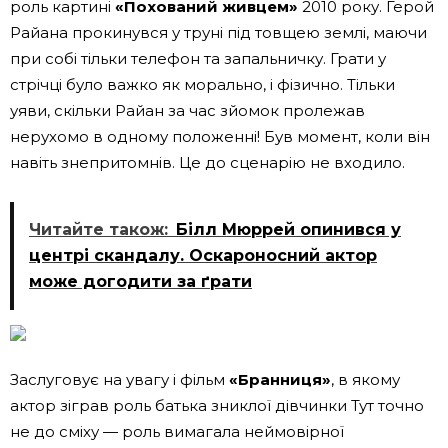
роль картині
«Похований живцем»
2010 року. Герой
Райана прокинувся у труні під товщею землі, маючи
при собі тільки телефон та запальничку. Грати у
стрічці було важко як морально, і фізично. Тільки
уяви, скільки Райан за час зйомок пролежав
нерухомо в одному положенні! Був момент, коли він
навіть знепритомнів. Це до сценарію не входило.
Читайте також:
Білл Мюррей опинився у
центрі скандалу. Оскароносний актор
може догодити за ґрати
Заслуговує на увагу і фільм
«Бранниця»
, в якому
актор зіграв роль батька зниклої дівчинки Тут точно
не до сміху — роль вимагала неймовірної