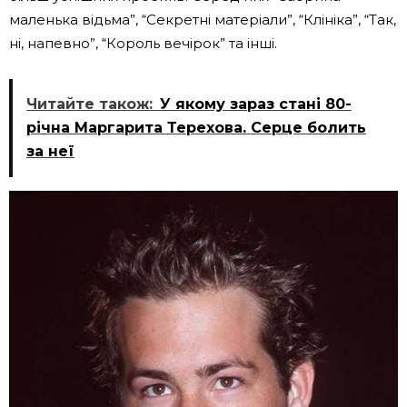
маленька відьма”, “Секретні матеріали”, “Клініка”, “Так,
ні, напевно”, “Король вечірок” та інші.
Читайте також:
У якому зараз стані 80-
річна Маргарита Терехова. Серце болить
за неї