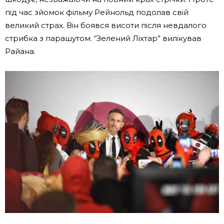
під час зйомок фільму Рейнольд подолав свій
великий страх. Він боявся висоти після невдалого
стрибка з парашутом. “Зелений Ліхтар” вилікував
Райана.