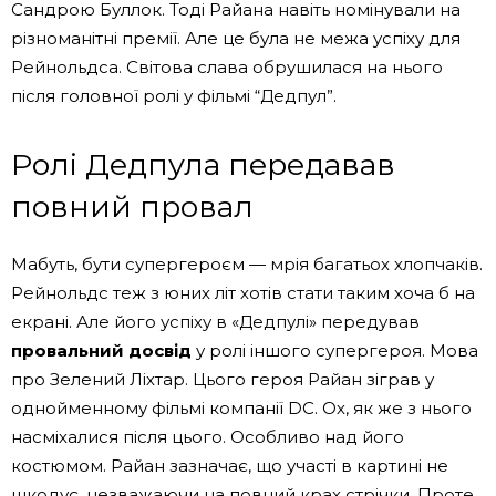
Сандрою Буллок. Тоді Райана навіть номінували на
різноманітні премії. Але це була не межа успіху для
Рейнольдса. Світова слава обрушилася на нього
після головної ролі у фільмі “Дедпул”.
Ролі Дедпула передавав
повний провал
Мабуть, бути супергероєм — мрія багатьох хлопчаків.
Рейнольдс теж з юних літ хотів стати таким хоча б на
екрані. Але його успіху в «Дедпулі» передував
провальний досвід
у ролі іншого супергероя. Мова
про Зелений Ліхтар. Цього героя Райан зіграв у
однойменному фільмі компанії DC. Ох, як же з нього
насміхалися після цього. Особливо над його
костюмом. Райан зазначає, що участі в картині не
шкодує, незважаючи на повний крах стрічки. Проте