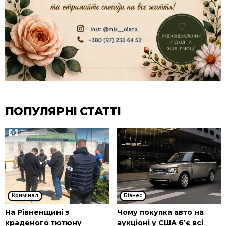
ПОПУЛЯРНІ СТАТТІ
Кримінал
Бізнес
На Рівненщині з
Чому покупка авто на
краденого тютюну
аукціоні у США б’є всі