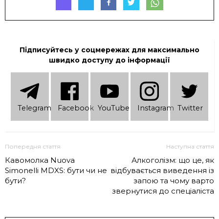
Підписуйтесь у соцмережах для максимально
швидко доступу до інформації
Telеgram
Facebook
YouTube
Instagram
Twitter
Попередня стаття
Наступна стаття
Кавомолка Nuova
Алкоголізм: що це, як
Simonelli MDXS: бути чи не
відбувається виведення із
бути?
запою та чому варто
звернутися до спеціаліста