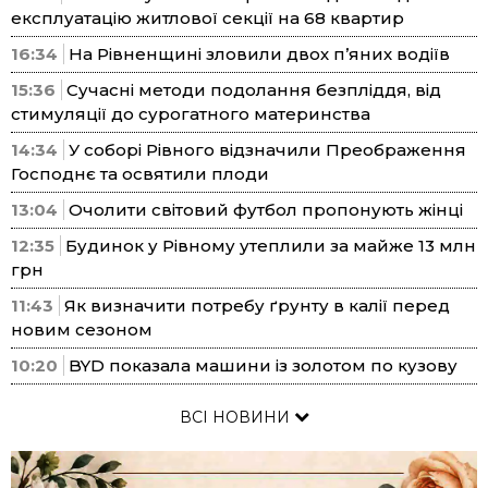
експлуатацію житлової секції на 68 квартир
16:34
На Рівненщині зловили двох п’яних водіїв
15:36
Сучасні методи подолання безпліддя, від
стимуляції до сурогатного материнства
14:34
У соборі Рівного відзначили Преображення
Господнє та освятили плоди
13:04
Очолити світовий футбол пропонують жінці
12:35
Будинок у Рівному утеплили за майже 13 млн
грн
11:43
Як визначити потребу ґрунту в калії перед
новим сезоном
10:20
BYD показала машини із золотом по кузову
ВСІ НОВИНИ