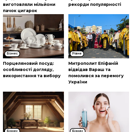
виготовляли мільйони
рекорди популярності
пачок цигарок
Бізнес
Рівне
Порцеляновий посуд:
Митрополит Епіфаній
особливості догляду,
відвідав Вараш та
використання та вибору
помолився за перемогу
України
Бізнес
Бізнес