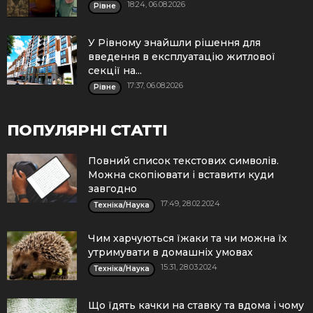
18:24, 06.08.2026
Рівне
У Рівному знайшли рішення для
введення в експлуатацію житлової
секції на...
17:37, 06.08.2026
Рівне
ПОПУЛЯРНІ СТАТТІ
Повний список текстових символів.
Можна скопіювати і вставити куди
завгодно
17:49, 28.02.2024
Техніка/Наука
Чим харчуються їжаки та чи можна їх
утримувати в домашніх умовах
15:31, 28.03.2024
Техніка/Наука
Що їдять качки на ставку та вдома і чому