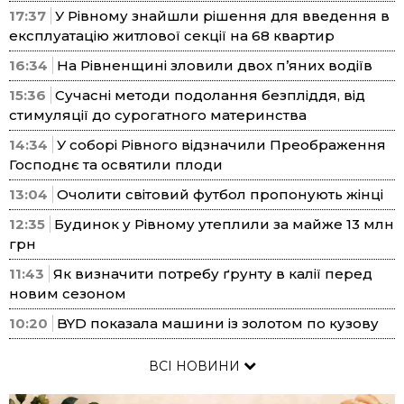
17:37
У Рівному знайшли рішення для введення в
експлуатацію житлової секції на 68 квартир
16:34
На Рівненщині зловили двох п’яних водіїв
15:36
Сучасні методи подолання безпліддя, від
стимуляції до сурогатного материнства
14:34
У соборі Рівного відзначили Преображення
Господнє та освятили плоди
13:04
Очолити світовий футбол пропонують жінці
12:35
Будинок у Рівному утеплили за майже 13 млн
грн
11:43
Як визначити потребу ґрунту в калії перед
новим сезоном
10:20
BYD показала машини із золотом по кузову
ВСІ НОВИНИ