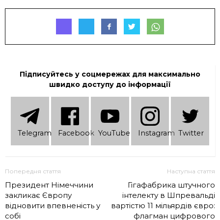
Підписуйтесь у соцмережах для максимально
швидко доступу до інформації
Telеgram
Facebook
YouTube
Instagram
Twitter
Попередня стаття
Наступна стаття
Президент Німеччини
Гігафабрика штучного
закликає Європу
інтелекту в Шпревальді
відновити впевненість у
вартістю 11 мільярдів євро:
собі
флагман цифрового