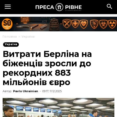
Головна
Україна
Україна
Витрати Берліна на
біженців зросли до
рекордних 883
мільйонів євро
Автор:
Pavlo Ukrainian
-
09:17, 11.12.2025