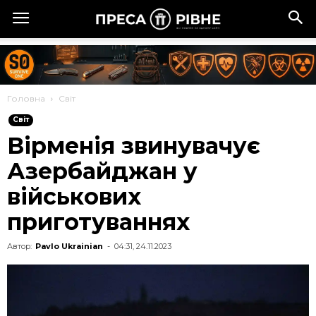
Головна
Cвіт
Cвіт
Вірменія звинувачує
Азербайджан у
військових
приготуваннях
Автор:
Pavlo Ukrainian
-
04:31, 24.11.2023