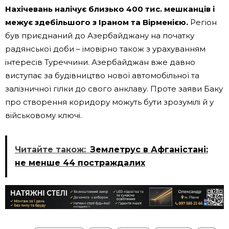
Нахічевань налічує близько 400 тис. мешканців і
межує здебільшого з Іраном та Вірменією.
Регіон
був приєднаний до Азербайджану на початку
радянської доби – імовірно також з урахуванням
інтересів Туреччини. Азербайджан вже давно
виступає за будівництво нової автомобільної та
залізничної гілки до свого анклаву. Проте заяви Баку
про створення коридору можуть бути зрозумілі й у
військовому ключі.
Читайте також:
Землетрус в Афганістані:
не менше 44 постраждалих