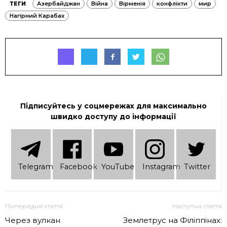
ТЕГИ
Азербайджан
Війна
Вірменія
конфлікти
мир
Нагірний Карабах
Підписуйтесь у соцмережах для максимально
швидко доступу до інформації
Telеgram
Facebook
YouTube
Instagram
Twitter
Попередня стаття
Наступна стаття
Через вулкан
Землетрус на Філіппінах: