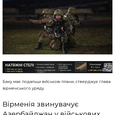
Баку має подальші військові плани, стверджує глава
вірменського уряду.
Вірменія звинувачує
Азербайджан у військових