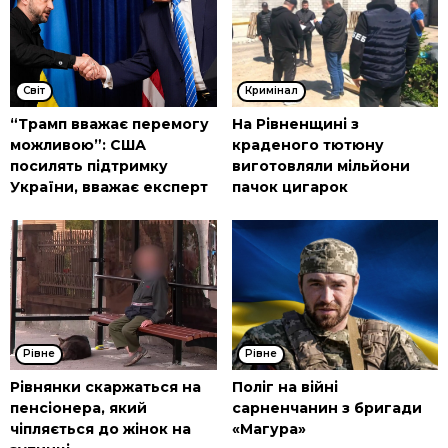
Cвіт
Кримінал
“Трамп вважає перемогу
На Рівненщині з
можливою”: США
краденого тютюну
посилять підтримку
виготовляли мільйони
України, вважає експерт
пачок цигарок
Рівне
Рівне
Рівнянки скаржаться на
Поліг на війні
пенсіонера, який
сарненчанин з бригади
чіпляється до жінок на
«Магура»