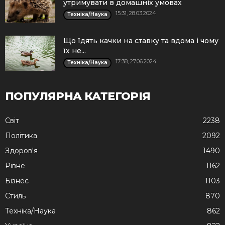
утримувати в домашніх умовах
15:31, 28.03.2024
Техніка/Наука
Що їдять качки на ставку та вдома і чому
їх не...
17:38, 27.06.2024
Техніка/Наука
ПОПУЛЯРНА КАТЕГОРІЯ
Cвіт
2238
Політика
2092
Здоров'я
1490
Рівне
1162
Бізнес
1103
Стиль
870
Техніка/Наука
862