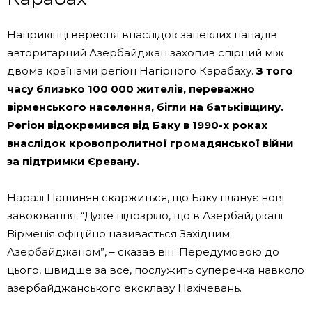
Наприкінці вересня внаслідок запеклих нападів
авторитарний Азербайджан захопив спірний між
двома країнами регіон Нагірного Карабаху.
З того
часу близько 100 000 жителів, переважно
вірменського населення, бігли на батьківщину.
Регіон відокремився від Баку в 1990-х роках
внаслідок кровопролитної громадянської війни
за підтримки Єревану.
Наразі Пашинян скаржиться, що Баку планує нові
завоювання. “Дуже підозріло, що в Азербайджані
Вірменія офіційно називається Західним
Азербайджаном”, – сказав він. Передумовою до
цього, швидше за все, послужить суперечка навколо
азербайджанського ексклаву Нахічевань.