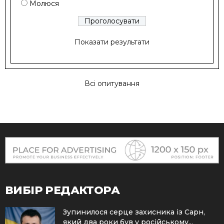
Молюся
Показати результати
Всі опитування
ВИБІР РЕДАКТОРА
Зупинилося серце захисника із Сарн,
який два роки був у російському...