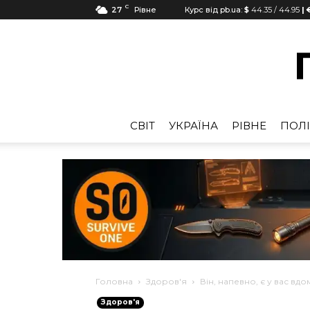
C
27
Рівне
Курс від pb.ua:
$
44.35
/
44.95
| 
CВІТ
УКРАЇНА
РІВНЕ
ПОЛІ
Головна
Здоров'я
Він, напевно, є у вас вд
Здоров'я