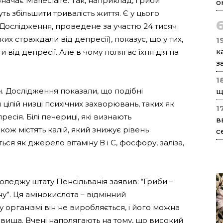
начає Marieclaire. Так, наприклад, гриби
о
ь збільшити тривалість життя. Є у цього
. Дослідження, проведене за участю 24 тисяч
их страждали від депресії), показує, що у тих,
1
к
 від депресії. Але в чому полягає їхня дія на
з
1
н. Дослідження показали, що подібні
щ
ілій низці психічних захворювань, таких як
1
есія. Білі печериці, які визнають
в
кож містять калій, який знижує рівень
с
ся як джерело вітаміну В і С, фосфору, заліза,
леджу штату Пенсільванія заявив: “Гриби –
”. Ця амінокислота – відмінний
 організмі він не виробляється, і його можна
овища. Вчені наполягають на тому, що високий