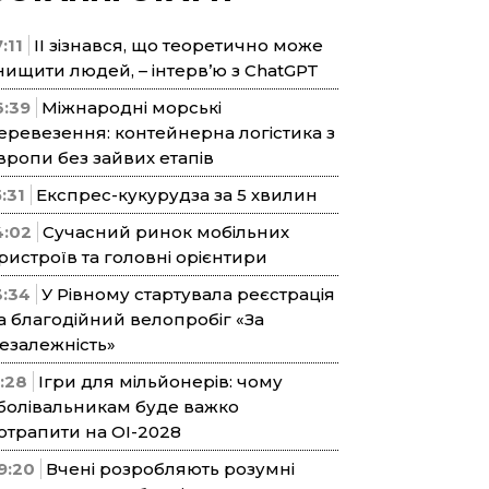
:11
ІІ зізнався, що теоретично може
нищити людей, – інтерв’ю з ChatGPT
6:39
Міжнародні морські
еревезення: контейнерна логістика з
вропи без зайвих етапів
5:31
Експрес-кукурудза за 5 хвилин
4:02
Сучасний ринок мобільних
ристроїв та головні орієнтири
3:34
У Рівному стартувала реєстрація
а благодійний велопробіг «За
езалежність»
1:28
Ігри для мільйонерів: чому
болівальникам буде важко
отрапити на ОІ-2028
9:20
Вчені розробляють розумні