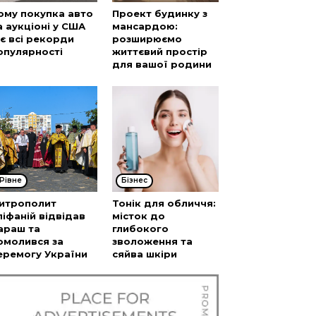
ому покупка авто
Проект будинку з
а аукціоні у США
мансардою:
’є всі рекорди
розширюємо
опулярності
життєвий простір
для вашої родини
Рівне
Бізнес
итрополит
Тонік для обличчя:
піфаній відвідав
місток до
араш та
глибокого
омолився за
зволоження та
еремогу України
сяйва шкіри