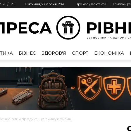
€
51.1
/
52.1
П’ятниця, 7 Серпня, 2026
Про нас / Контакти
З питань р
ТИКА
БІЗНЕС
ЗДОРОВ'Я
СПОРТ
ЕКОНОМІКА
Преса
Рівне
ома: ще один продукт, що знижує ризик...