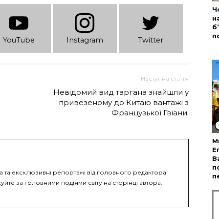
Ч
н
б
п
YouTube
Instagram
Twitter
Наступна стаття
Невідомий вид таргана знайшли у
привезеному до Китаю вантажі з
Французької Гвіани.
М
Е
В
п
ка та ексклюзивні репортажі від головного редактора
п
уйте за головними подіями світу на сторінці автора.