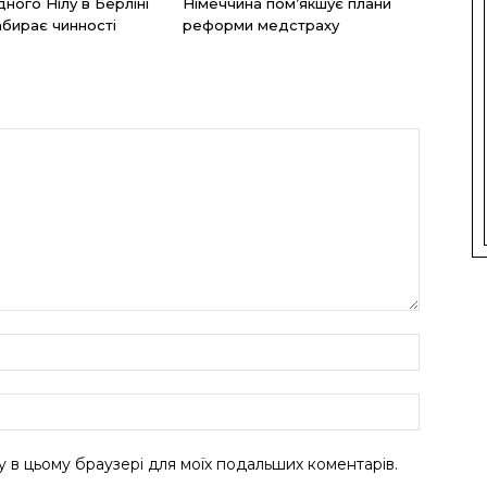
дного Нілу в Берліні
Німеччина пом’якшує плани
абирає чинності
реформи медстраху
ту в цьому браузері для моїх подальших коментарів.