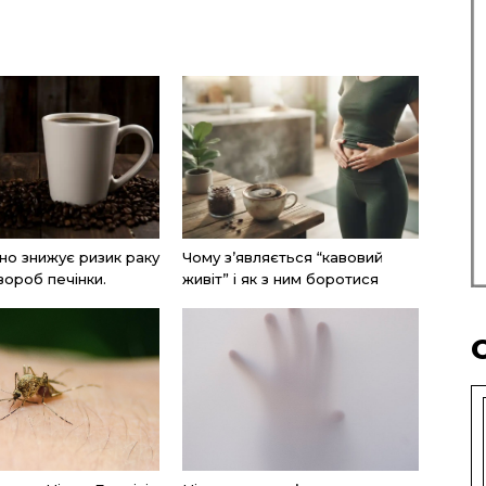
но знижує ризик раку
Чому з’являється “кавовий
вороб печінки.
живіт” і як з ним боротися