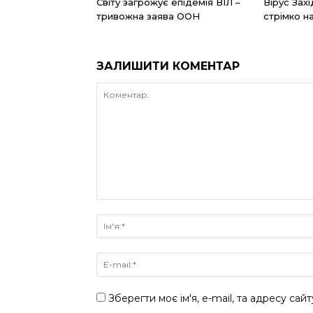
Світу загрожує епідемія ВІЛ –
Вірус Захі
тривожна заява ООН
стрімко н
ЗАЛИШИТИ КОМЕНТАР
Зберегти моє ім'я, e-mail, та адресу сай