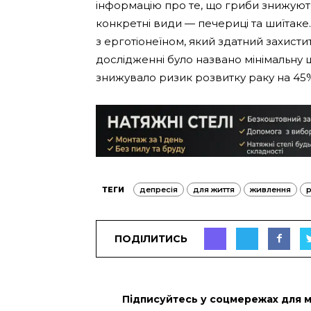
інформацію про те, що гриби знижують 
конкретні види — печериці та шиїтаке. 
з ерготіонеїном, який здатний захистит
дослідженні було названо мінімальну 
знижувало ризик розвитку раку на 45%,
ТЕГИ
депресія
для життя
живлення
ПОДІЛИТИСЬ
Підписуйтесь у соцмережах для 