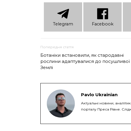
Telеgram
Facebook
Попередня стаття
Ботаніки встановили, як стародавні
рослини адаптувалися до посушливої ​​
Землі
Pavlo Ukrainian
Актуальні новини, аналіти
порталу Преса Рівне. Слідк