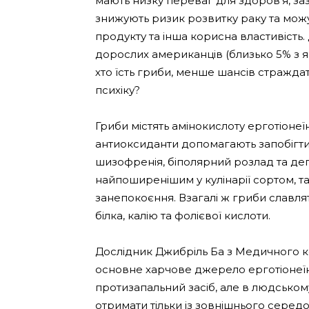
мають низку переваг для здоров’я, заз
знижують ризик розвитку раку та можут
продукту та інша корисна властивість
дорослих американців (близько 5% з як
хто їсть гриби, менше шансів страждати
психіку?
Гриби містять амінокислоту ерготіонеї
антиоксиданти допомагають запобігти ц
шизофренія, біполярний розлад та депр
найпоширенішим у кулінарії сортом, та
занепокоєння. Взагалі ж гриби славлять
білка, калію та фолієвої кислоти.
Дослідник Джибріль Ба з Медичного ко
основне харчове джерело ерготіонеїну
протизапальний засіб, але в людському
отримати тільки із зовнішнього серед