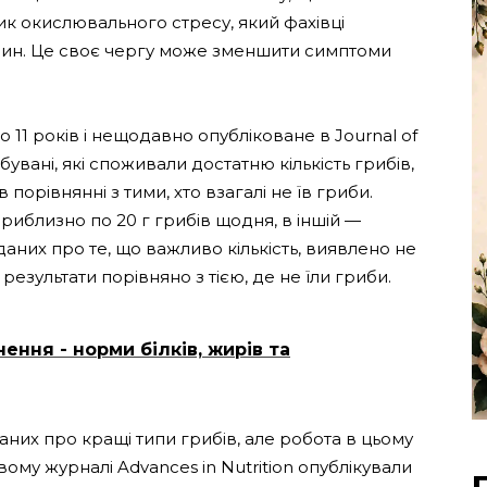
ик окислювального стресу, який фахівці
нин. Це своє чергу може зменшити симптоми
11 років і нещодавно опубліковане в Journal of
бувані, які споживали достатню кількість грибів,
порівнянні з тими, хто взагалі не їв гриби.
приблизно по 20 г грибів щодня, в іншій —
даних про те, що важливо кількість, виявлено не
результати порівняно з тією, де не їли гриби.
ння - норми білків, жирів та
аних про кращі типи грибів, але робота в цьому
ому журналі Advances in Nutrition опублікували