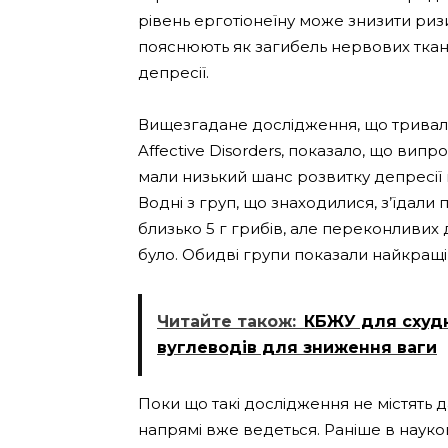
рівень ерготіонеїну може знизити риз
пояснюють як загибель нервових тка
депресії.
Вищезгадане дослідження, що тривало 
Affective Disorders, показало, що випро
мали низький шанс розвитку депресії в 
Водні з груп, що знаходилися, з’їдали 
близько 5 г грибів, але переконливих 
було. Обидві групи показали найкращі 
Читайте також:
КБЖУ для схудне
вуглеводів для зниження ваги
Поки що такі дослідження не містять д
напрямі вже ведеться. Раніше в науков