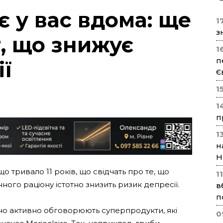
 є у вас вдома: ще
17
з
, що знижує
1
п
ії
Є
1
1
п
1
н
Н
о тривало 11 років, що свідчать про те, що
1
го раціону істотно знизить ризик депресії.
в
п
но активно обговорюють суперпродукти, які
0