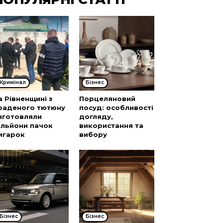
Кримінал
Бізнес
а Рівненщині з
Порцеляновий
раденого тютюну
посуд: особливості
иготовляли
догляду,
ільйони пачок
використання та
игарок
вибору
Бізнес
Бізнес