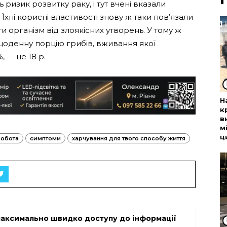
ризик розвитку раку, і тут вчені вказали
Їхні корисні властивості знову ж таки пов’язали
и організм від злоякісних утворень. У тому ж
щоденну порцію грибів, вживання якої
 — це 18 р.
Н
к
в
м
ц
робота
симптоми
харчування для твого способу життя
максимально швидко доступу до інформації