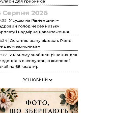
куляри для грибників
6 Серпня 2026
9:35
У судах на Рівненщині –
адровий голод через низьку
арплату і надмірне навантаження
8:24
Останню шану віддасть Рівне
е двом захисникам
7:37
У Рівному знайшли рішення для
ведення в експлуатацію житлової
екції на 68 квартир
ВСІ НОВИНИ