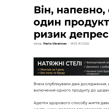
Він, напевно,
один продукт
ризик депрес
Автор:
Pavlo Ukrainian
-
09:33, 16.11.2022
Вчені опублікували дані дослідження, щ
включення одного продукту до щоденно
Адепти здорового способу життя дав