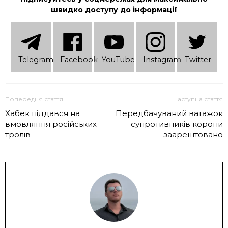
швидко доступу до інформації
Telеgram
Facebook
YouTube
Instagram
Twitter
Попередня стаття
Наступна стаття
Хабек піддався на
Передбачуваний ватажок
вмовляння російських
супротивників корони
тролів
заарештовано