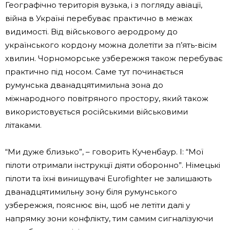
Географічно територія вузька, і з погляду авіації,
війна в Україні перебуває практично в межах
видимості. Від військового аеродрому до
українського кордону можна долетіти за п’ять-вісім
хвилин. Чорноморське узбережжя також перебуває
практично під носом. Саме тут починається
румунська дванадцятимильна зона до
міжнародного повітряного простору, який також
використовується російськими військовими
літаками.
“Ми дуже близько”, – говорить Кученбаур. І: “Мої
пілоти отримали інструкції діяти оборонно”. Німецькі
пілоти та їхні винищувачі Eurofighter не залишають
дванадцятимильну зону біля румунського
узбережжя, пояснює він, щоб не летіти далі у
напрямку зони конфлікту, тим самим сигналізуючи