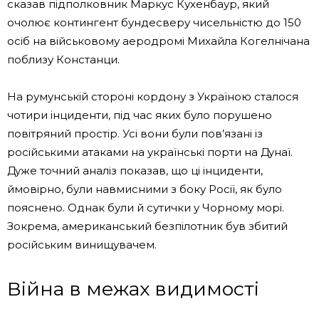
сказав підполковник Маркус Кухенбаур, який
очолює контингент бундесверу чисельністю до 150
осіб на військовому аеродромі Михайла Когелнічана
поблизу Констанци.
На румунській стороні кордону з Україною сталося
чотири інциденти, під час яких було порушено
повітряний простір. Усі вони були пов’язані із
російськими атаками на українські порти на Дунаї.
Дуже точний аналіз показав, що ці інциденти,
ймовірно, були навмисними з боку Росії, як було
пояснено. Однак були й сутички у Чорному морі.
Зокрема, американський безпілотник був збитий
російським винищувачем.
Війна в межах видимості