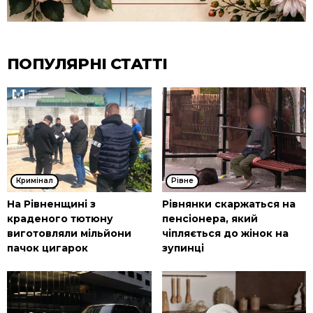
ПОПУЛЯРНІ СТАТТІ
Кримінал
Рівне
На Рівненщині з
Рівнянки скаржаться на
краденого тютюну
пенсіонера, який
виготовляли мільйони
чіпляється до жінок на
пачок цигарок
зупинці