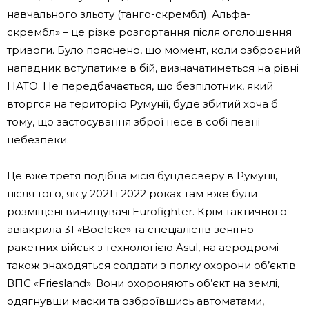
навчального зльоту (танго-скрембл). Альфа-
скрембл» – це різке розгортання після оголошення
тривоги. Було пояснено, що момент, коли озброєний
нападник вступатиме в бій, визначатиметься на рівні
НАТО. Не передбачається, що безпілотник, який
вторгся на територію Румунії, буде збитий хоча б
тому, що застосування зброї несе в собі певні
небезпеки.
Це вже третя подібна місія бундесверу в Румунії,
після того, як у 2021 і 2022 роках там вже були
розміщені винищувачі Eurofighter. Крім тактичного
авіакрила 31 «Boelcke» та спеціалістів зенітно-
ракетних військ з технологією Asul, на аеродромі
також знаходяться солдати з полку охорони об’єктів
ВПС «Friesland». Вони охороняють об’єкт на землі,
одягнувши маски та озброївшись автоматами,