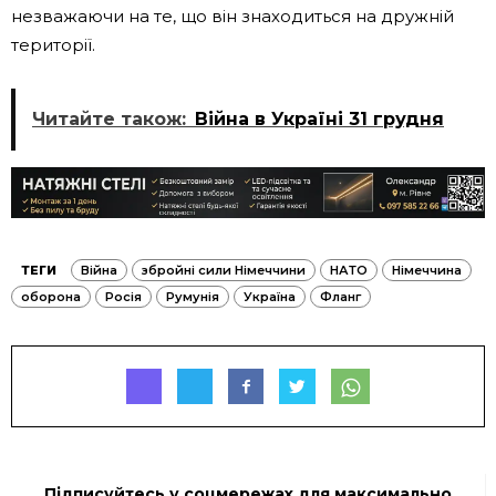
незважаючи на те, що він знаходиться на дружній
території.
Читайте також:
Війна в Україні 31 грудня
ТЕГИ
Війна
збройні сили Німеччини
НАТО
Німеччина
оборона
Росія
Румунія
Україна
Фланг
Підписуйтесь у соцмережах для максимально