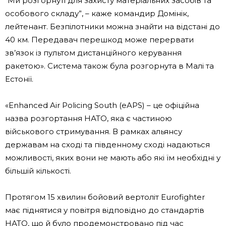
“Ми розгорнуті для захисту матеріальних засобів та
особового складу”, – каже командир Домінік,
лейтенант. Безпілотники можна знайти на відстані до
40 км. Передавач перешкод може перервати
зв’язок із пультом дистанційного керування
ракетою». Система також була розгорнута в Малі та
Естонії.
«Enhanced Air Policing South (eAPS) – це офіційна
назва розгортання НАТО, яка є частиною
військового стримування. В рамках альянсу
державам на сході та південному сході надаються
можливості, яких вони не мають або які їм необхідні у
більшій кількості.
Протягом 15 хвилин бойовий вертоліт Eurofighter
має піднятися у повітря відповідно до стандартів
НАТО, що й було продемонстровано під час