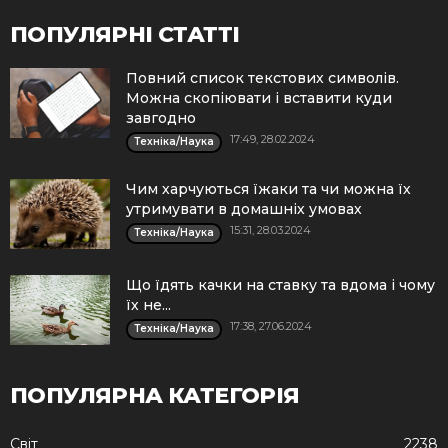
ПОПУЛЯРНІ СТАТТІ
Повний список текстових символів.
Можна скопіювати і вставити куди
завгодно
17:49, 28.02.2024
Техніка/Наука
Чим харчуються їжаки та чи можна їх
утримувати в домашніх умовах
15:31, 28.03.2024
Техніка/Наука
Що їдять качки на ставку та вдома і чому
їх не...
17:38, 27.06.2024
Техніка/Наука
ПОПУЛЯРНА КАТЕГОРІЯ
Cвіт
2238