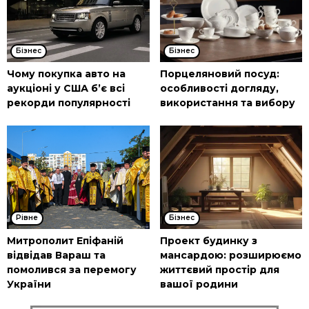
Бізнес
Бізнес
Чому покупка авто на
Порцеляновий посуд:
аукціоні у США б’є всі
особливості догляду,
рекорди популярності
використання та вибору
Рівне
Бізнес
Митрополит Епіфаній
Проект будинку з
відвідав Вараш та
мансардою: розширюємо
помолився за перемогу
життєвий простір для
України
вашої родини