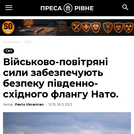
Головна
Cвіт
Cвіт
Військово-повітряні
сили забезпечують
безпеку південно-
східного флангу Нато.
Автор:
Pavlo Ukrainian
-
10:35, 06.12.2023