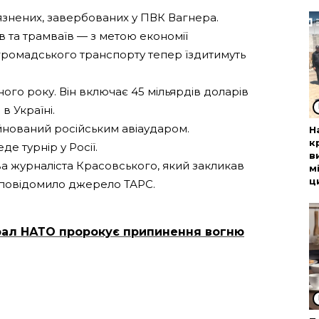
в’язнених, завербованих у ПВК Вагнера.
в та трамваїв — з метою економії
 громадського транспорту тепер їздитимуть
го року. Він включає 45 мільярдів доларів
 в Україні.
уйнований російським авіаударом.
Н
к
е турнір у Росії.
в
а журналіста Красовського, який закликав
м
ц
і, повідомило джерело ТАРС.
рал НАТО пророкує припинення вогню