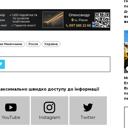
П
п
д
в
в
ни Німеччини
Росія
Україна
М
Е
В
максимально швидко доступу до інформації
п
п
YouTube
Instagram
Twitter