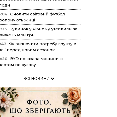
лоди
3:04
Очолити світовий футбол
ропонують жінці
2:35
Будинок у Рівному утеплили за
айже 13 млн грн
1:43
Як визначити потребу ґрунту в
алії перед новим сезоном
0:20
BYD показала машини із
олотом по кузову
ВСІ НОВИНИ