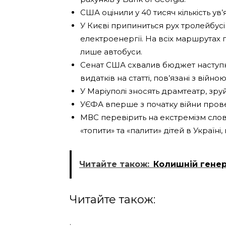
США оцінили у 40 тисяч кількість у
У Києві припиниться рух тролейбусі
електроенергії. На всіх маршрутах
лише автобуси.
Сенат США схвалив бюджет наступно
видатків на статті, пов’язані з війною
У Маріуполі зносять драмтеатр, зр
УЄФА вперше з початку війни провед
МВС перевірить на екстремізм слов
«топити» та «палити» дітей в Україн
Читайте також:
Колишній гене
Читайте також:
.