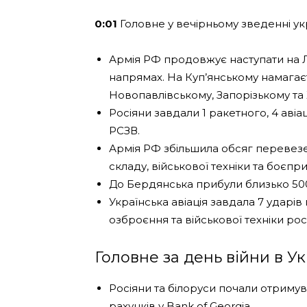
0:01
Головне у вечірньому зведенні ук
Армія РФ продовжує наступати на Л
напрямах. На Куп’янському намагає
Новопавлівському, Запорізькому та
Росіяни завдали 1 ракетного, 4 авіац
РСЗВ.
Армія РФ збільшила обсяг перевез
складу, військової техніки та боєпр
До Бердянська прибули близько 500
Українська авіація завдала 7 удар
озброєння та військової техніки рос
Головне за день війни в Ук
Росіяни та білоруси почали отриму
рахунків у Bank оf Georgia.