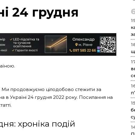
ні 24 грудня
1
к
з
1
щ
1
раїною.
в
с
1
го. Ми продовжуємо цілодобово стежити за
п
на в Україні 24 грудня 2022 року. Посилання на
1
атті.
б
с
дня: хроніка подій
1
П