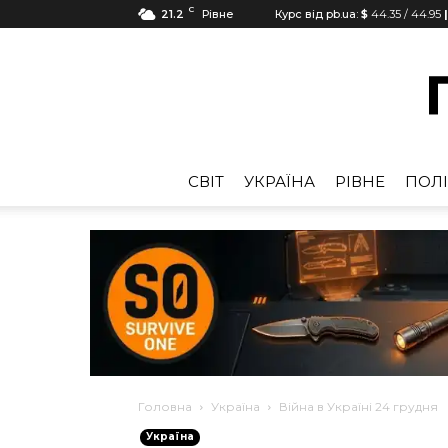
C
21.2
Рівне
Курс від pb.ua:
$
44.35
/
44.95
CВІТ
УКРАЇНА
РІВНЕ
ПОЛІ
Головна
Україна
Війна в Україні 24 грудня
Україна