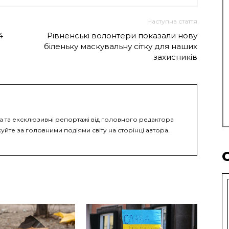
Наступна стаття
4
Рівненські волонтери показали нову
біленьку маскувальну сітку для наших
захисників
ка та ексклюзивні репортажі від головного редактора
уйте за головними подіями світу на сторінці автора.