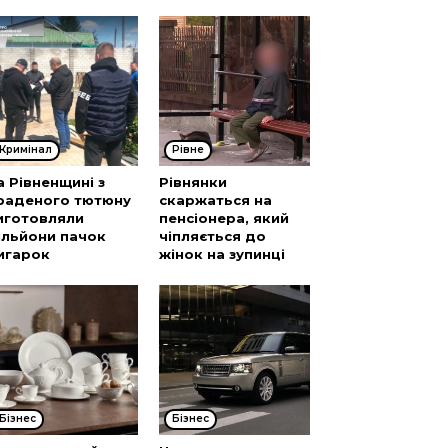
Кримінал
Рівне
а Рівненщині з
Рівнянки
раденого тютюну
скаржаться на
иготовляли
пенсіонера, який
ільйони пачок
чіпляється до
игарок
жінок на зупинці
Бізнес
Бізнес