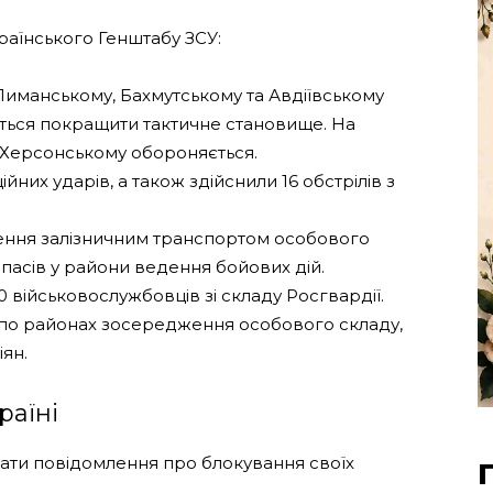
раїнського Генштабу ЗСУ:
иманському, Бахмутському та Авдіївському
ться покращити тактичне становище. На
 Херсонському обороняється.
ійних ударів, а також здійснили 16 обстрілів з
ення залізничним транспортом особового
ипасів у райони ведення бойових дій.
 військовослужбовців зі складу Росгвардії.
ів по районах зосередження особового складу,
іян.
раїні
вати повідомлення про блокування своїх