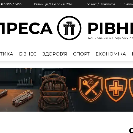
| €
50.95
/
51.95
П’ятниця, 7 Серпня, 2026
Про нас / Контакти
З пита
ТИКА
БІЗНЕС
ЗДОРОВ'Я
СПОРТ
ЕКОНОМІКА
Преса
Рівне