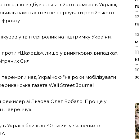
 того, що відбувається з його армією в Україні,
п
ловиків намагається не нервувати російського
1
 фронту.
п
1
кував у твіттері ролик на підтримку України.
м
1
и проти «Шахедів», лише у виняткових випадках.
к
ітряних Сил.
1
з
перемоги над Україною “на роки мобілізувати
ериканська газета Wall Street Journal.
 режисер зі Львова Олег Бобало. Про це у
н Лавренчук.
в Україні близько 40 тисяч ув’язнених із
ША.