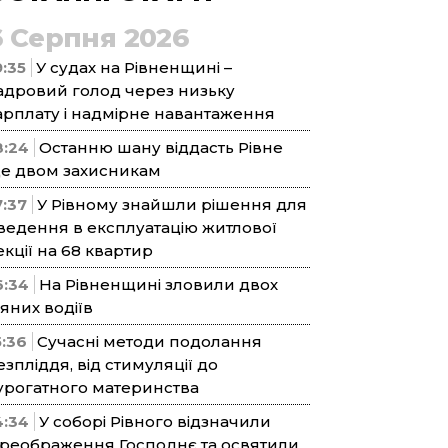
6 Серпня 2026
9:35
У судах на Рівненщині –
адровий голод через низьку
арплату і надмірне навантаження
8:24
Останню шану віддасть Рівне
е двом захисникам
7:37
У Рівному знайшли рішення для
ведення в експлуатацію житлової
екції на 68 квартир
6:34
На Рівненщині зловили двох
’яних водіїв
5:36
Сучасні методи подолання
езпліддя, від стимуляції до
урогатного материнства
4:34
У соборі Рівного відзначили
реображення Господнє та освятили