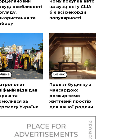
орцеляновий
Чому покупка авто
осуд: особливості
на аукціоні у США
огляду,
б’є всі рекорди
икористання та
популярності
ибору
Рівне
Бізнес
итрополит
Проект будинку з
піфаній відвідав
мансардою:
араш та
розширюємо
омолився за
життєвий простір
еремогу України
для вашої родини