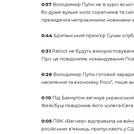
0:57
Володимир Путін не в курсі всього
бо дуже вузьке коло соратників та си
президента неприємними новинами з
0:44
Британський прем’єр Сунак опублі
0:31
Patriot не будуть використовуват
Про це повідомляє командування Пов
0:26
Володимир Путін готовий заради 
населення та економіку Росії”, пише ам
0:10
Під Бахмутом загинув український
Фейсбуці повідомив його колега Євге
0:05
ПВК «Вагнер» відправила на війну 
російських в’язниць, припускають у С