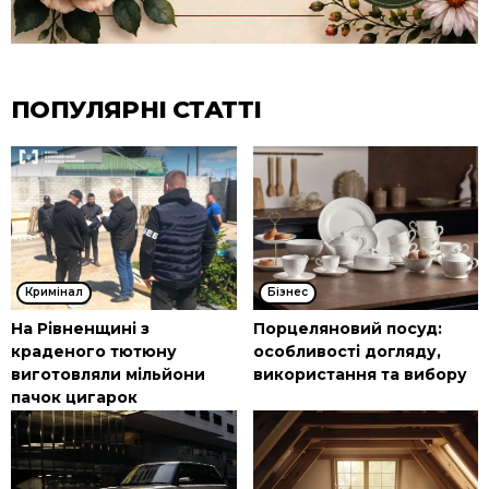
ПОПУЛЯРНІ СТАТТІ
Кримінал
Бізнес
На Рівненщині з
Порцеляновий посуд:
краденого тютюну
особливості догляду,
виготовляли мільйони
використання та вибору
пачок цигарок