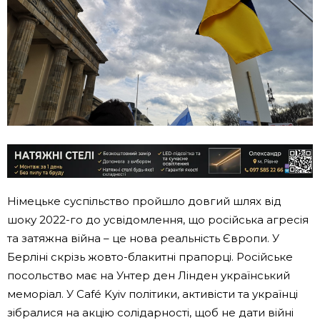
Німецьке суспільство пройшло довгий шлях від
шоку 2022-го до усвідомлення, що російська агресія
та затяжна війна – це нова реальність Європи. У
Берліні скрізь жовто-блакитні прапорці. Російське
посольство має на Унтер ден Лінден український
меморіал. У Café Kyiv політики, активісти та українці
зібралися на акцію солідарності, щоб не дати війні