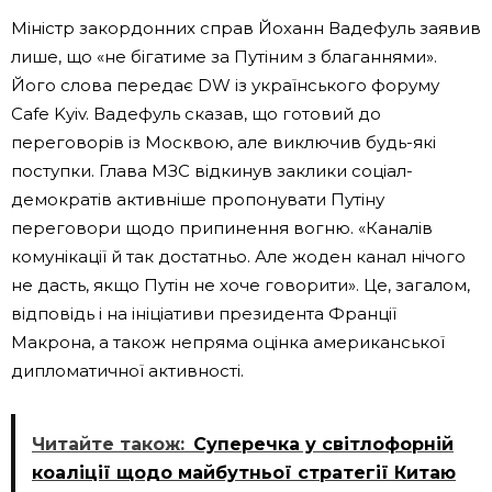
Міністр закордонних справ Йоханн Вадефуль заявив
лише, що «не бігатиме за Путіним з благаннями».
Його слова передає DW із українського форуму
Cafe Kyiv. Вадефуль сказав, що готовий до
переговорів із Москвою, але виключив будь-які
поступки. Глава МЗС відкинув заклики соціал-
демократів активніше пропонувати Путіну
переговори щодо припинення вогню. «Каналів
комунікації й так достатньо. Але жоден канал нічого
не дасть, якщо Путін не хоче говорити». Це, загалом,
відповідь і на ініціативи президента Франції
Макрона, а також непряма оцінка американської
дипломатичної активності.
Читайте також:
Суперечка у світлофорній
коаліції щодо майбутньої стратегії Китаю