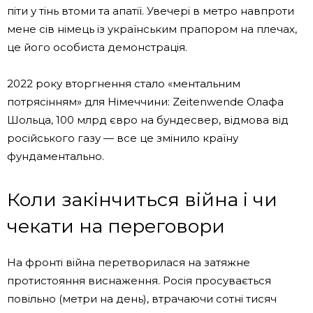
піти у тінь втоми та апатії. Увечері в метро навпроти
мене сів німець із українським прапором на плечах,
це його особиста демонстрація.
2022 року вторгнення стало «ментальним
потрясінням» для Німеччини: Zeitenwende Олафа
Шольца, 100 млрд євро на бундесвер, відмова від
російського газу — все це змінило країну
фундаментально.
Коли закінчиться війна і чи
чекати на переговори
На фронті війна перетворилася на затяжне
протистояння виснаження. Росія просувається
повільно (метри на день), втрачаючи сотні тисяч