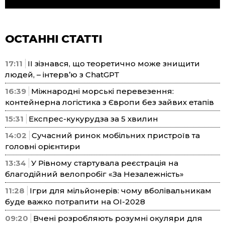
ОСТАННІ СТАТТІ
17:11
ІІ зізнався, що теоретично може знищити
людей, – інтерв’ю з ChatGPT
16:39
Міжнародні морські перевезення:
контейнерна логістика з Європи без зайвих етапів
15:31
Експрес-кукурудза за 5 хвилин
14:02
Сучасний ринок мобільних пристроїв та
головні орієнтири
13:34
У Рівному стартувала реєстрація на
благодійний велопробіг «За Незалежність»
11:28
Ігри для мільйонерів: чому вболівальникам
буде важко потрапити на ОІ-2028
09:20
Вчені розробляють розумні окуляри для