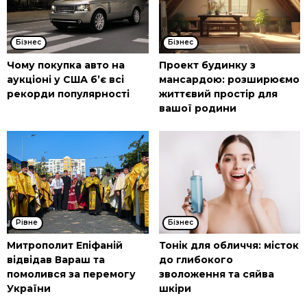
Бізнес
Бізнес
Чому покупка авто на
Проект будинку з
аукціоні у США б’є всі
мансардою: розширюємо
рекорди популярності
життєвий простір для
вашої родини
Рівне
Бізнес
Митрополит Епіфаній
Тонік для обличчя: місток
відвідав Вараш та
до глибокого
помолився за перемогу
зволоження та сяйва
України
шкіри