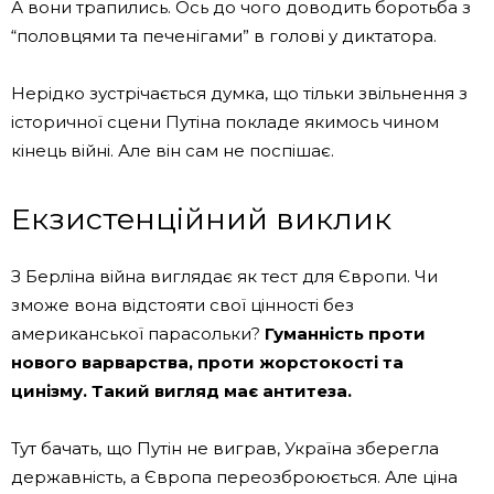
А вони трапились. Ось до чого доводить боротьба з
“половцями та печенігами” в голові у диктатора.
Нерідко зустрічається думка, що тільки звільнення з
історичної сцени Путіна покладе якимось чином
кінець війні. Але він сам не поспішає.
Екзистенційний виклик
З Берліна війна виглядає як тест для Європи. Чи
зможе вона відстояти свої цінності без
американської парасольки?
Гуманність проти
нового варварства, проти жорстокості та
цинізму. Такий вигляд має антитеза.
Тут бачать, що Путін не виграв, Україна зберегла
державність, а Європа переозброюється. Але ціна