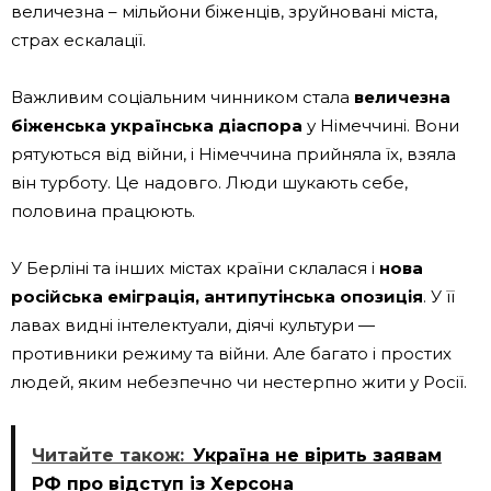
величезна – мільйони біженців, зруйновані міста,
страх ескалації.
Важливим соціальним чинником стала
величезна
біженська українська діаспора
у Німеччині. Вони
рятуються від війни, і Німеччина прийняла їх, взяла
він турботу. Це надовго. Люди шукають себе,
половина працюють.
У Берліні та інших містах країни склалася і
нова
російська еміграція, антипутінська опозиція
. У її
лавах видні інтелектуали, діячі культури —
противники режиму та війни. Але багато і простих
людей, яким небезпечно чи нестерпно жити у Росії.
Читайте також:
Україна не вірить заявам
РФ про відступ із Херсона