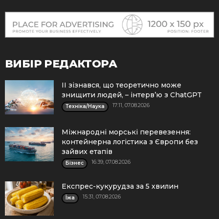
ВИБІР РЕДАКТОРА
ІІ зізнався, що теоретично може
знищити людей, – інтерв’ю з ChatGPT
17:11, 07.08.2026
Техніка/Наука
Міжнародні морські перевезення:
контейнерна логістика з Європи без
зайвих етапів
16:39, 07.08.2026
Бізнес
Експрес-кукурудза за 5 хвилин
15:31, 07.08.2026
Їжа