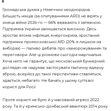
Громадська думка у Німеччині неоднорідна.
Більшість німців (за опитуваннями ARD) не вірять у
кінець війни 2026-го — 66% вважають її затяжною.
Підтримка України залишається високою. Десь
зростає втома: інфляція, енергокриза, зростання
підтримки промосковської AfD (20% із лишком на
виборах) — паливо дебатів про «заморожування» та
переговори. Але ці розмови сьогодні маргінальні.
Хоча ніхто не гарантує, що московський бункерний
доглядач не надумає застосувати тактичну ядерну
зброю, всерйоз до такої перспективи ставляться,
здається, небагато. Не бачать у цьому суттєвої
користі для Росії.
Проте користі не було й у масованій агресії 2022
року. Та й у кримсько-донбаській авантюрі 2014 року.