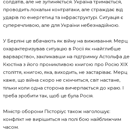
солдатів, але не зупиняється. Україна тримається,
проводить локальні контратаки, але страждає від
ударів по енергетиці та інфраструктурі. Ситуація є
суперечливою, але для України небезнадійною.
У Берліні це вбачають як війну на виживання. Мерц
охарактеризував ситуацію в Росії як «найглибше
варварство», закликавши на підтримку Астольфа де
Кюстіна з його проникливою книгою про Росію XIX
століття, книгою, яка, виходить, не застаріває. Мерц
каже, що війна скоро не скінчиться, світ настане,
тільки коли одна сторона вичерпається до краю. І
треба зробити так, щоб це була Росія.
Міністр оборони Пісторіус також наголошує:
конфлікт не вирішиться на полі бою найближчим
часом.