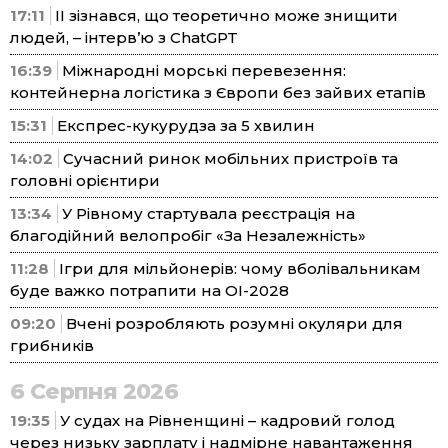
17:11
ІІ зізнався, що теоретично може знищити
людей, – інтерв’ю з ChatGPT
16:39
Міжнародні морські перевезення:
контейнерна логістика з Європи без зайвих етапів
15:31
Експрес-кукурудза за 5 хвилин
14:02
Сучасний ринок мобільних пристроїв та
головні орієнтири
13:34
У Рівному стартувала реєстрація на
благодійний велопробіг «За Незалежність»
11:28
Ігри для мільйонерів: чому вболівальникам
буде важко потрапити на ОІ-2028
09:20
Вчені розробляють розумні окуляри для
грибників
6 Серпня 2026
19:35
У судах на Рівненщині – кадровий голод
через низьку зарплату і надмірне навантаження