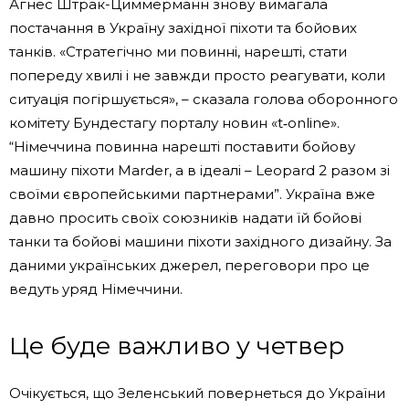
Агнес Штрак-Циммерманн знову вимагала
постачання в Україну західної піхоти та бойових
танків. «Стратегічно ми повинні, нарешті, стати
попереду хвилі і не завжди просто реагувати, коли
ситуація погіршується», – сказала голова оборонного
комітету Бундестагу порталу новин «t‑online».
“Німеччина повинна нарешті поставити бойову
машину піхоти Marder, а в ідеалі – Leopard 2 разом зі
своїми європейськими партнерами”. Україна вже
давно просить своїх союзників надати їй бойові
танки та бойові машини піхоти західного дизайну. За
даними українських джерел, переговори про це
ведуть уряд Німеччини.
Це буде важливо у четвер
Очікується, що Зеленський повернеться до України