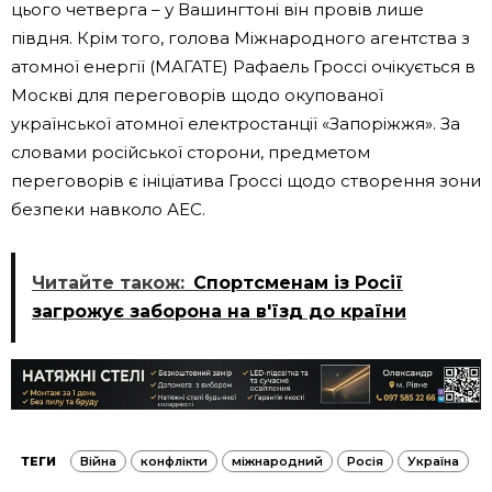
цього четверга – у Вашингтоні він провів лише
півдня. Крім того, голова Міжнародного агентства з
атомної енергії (МАГАТЕ) Рафаель Гроссі очікується в
Москві для переговорів щодо окупованої
української атомної електростанції «Запоріжжя». За
словами російської сторони, предметом
переговорів є ініціатива Гроссі щодо створення зони
безпеки навколо АЕС.
Читайте також:
Спортсменам із Росії
загрожує заборона на в'їзд до країни
ТЕГИ
Війна
конфлікти
міжнародний
Росія
Україна