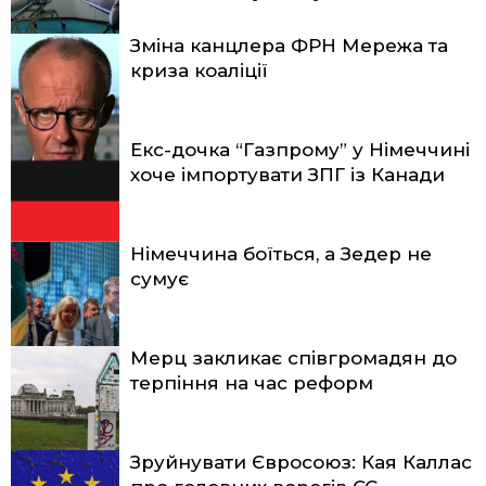
Зміна канцлера ФРН Мережа та
криза коаліції
Екс-дочка “Газпрому” у Німеччині
хоче імпортувати ЗПГ із Канади
Німеччина боїться, а Зедер не
сумує
Мерц закликає співгромадян до
терпіння на час реформ
Зруйнувати Євросоюз: Кая Каллас