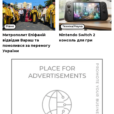
Рівне
Техніка/Наука
Митрополит Епіфаній
Nintendo Switch 2
відвідав Вараш та
консоль для гри
помолився за перемогу
України