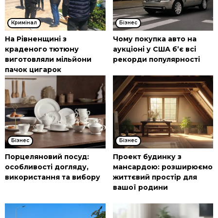
Кримінал
Бізнес
На Рівненщині з
Чому покупка авто на
краденого тютюну
аукціоні у США б’є всі
виготовляли мільйони
рекорди популярності
пачок цигарок
Бізнес
Бізнес
Порцеляновий посуд:
Проект будинку з
особливості догляду,
мансардою: розширюємо
використання та вибору
життєвий простір для
вашої родини