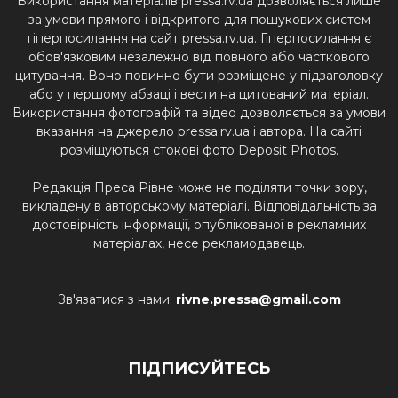
Використання матеріалів pressa.rv.ua дозволяється лише
за умови прямого і відкритого для пошукових систем
гіперпосилання на сайт pressa.rv.ua. Гіперпосилання є
обов'язковим незалежно від повного або часткового
цитування. Воно повинно бути розміщене у підзаголовку
або у першому абзаці і вести на цитований матеріал.
Використання фотографій та відео дозволяється за умови
вказання на джерело pressa.rv.ua і автора. На сайті
розміщуються стокові фото Deposit Photos.
Редакція Преса Рівне може не поділяти точки зору,
викладену в авторському матеріалі. Відповідальність за
достовірність інформації, опублікованої в рекламних
матеріалах, несе рекламодавець.
Зв'язатися з нами:
rivne.pressa@gmail.com
ПІДПИСУЙТЕСЬ