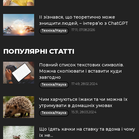
ІІ зізнався, що теоретично може
знищити людей, – інтерв’ю з ChatGPT
17:11, 07.08.2026
Техніка/Наука
ПОПУЛЯРНІ СТАТТІ
Повний список текстових символів.
Можна скопіювати і вставити куди
завгодно
17:49, 28.02.2024
Техніка/Наука
Чим харчуються їжаки та чи можна їх
утримувати в домашніх умовах
15:31, 28.03.2024
Техніка/Наука
Що їдять качки на ставку та вдома і чому
їх не...