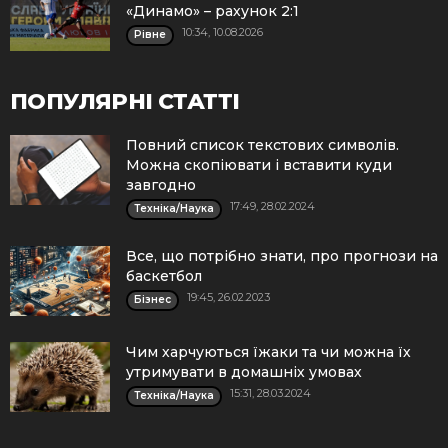
«Динамо» – рахунок 2:1
10:34, 10.08.2026
Рівне
ПОПУЛЯРНІ СТАТТІ
Повний список текстових символів.
Можна скопіювати і вставити куди
завгодно
17:49, 28.02.2024
Техніка/Наука
Все, що потрібно знати, про прогнози на
баскетбол
19:45, 26.02.2023
Бізнес
Чим харчуються їжаки та чи можна їх
утримувати в домашніх умовах
15:31, 28.03.2024
Техніка/Наука