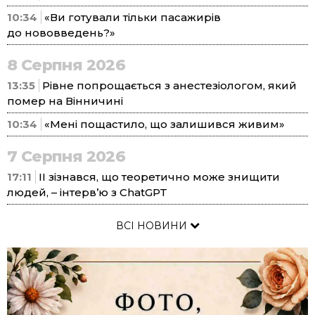
10:34
«Ви готували тільки пасажирів
до нововведень?»
8 Серпня 2026
13:35
Рівне попрощається з анестезіологом, який
помер на Вінничині
10:34
«Мені пощастило, що залишився живим»
7 Серпня 2026
17:11
ІІ зізнався, що теоретично може знищити
людей, – інтерв’ю з ChatGPT
ВСІ НОВИНИ