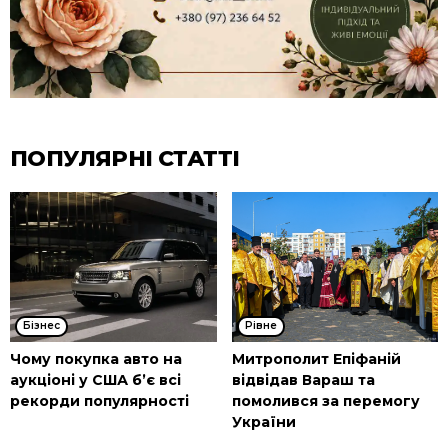
ПОПУЛЯРНІ СТАТТІ
Бізнес
Рівне
Чому покупка авто на
Митрополит Епіфаній
аукціоні у США б’є всі
відвідав Вараш та
рекорди популярності
помолився за перемогу
України