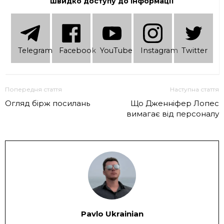
швидко доступу до інформації
Telеgram
Facebook
YouTube
Instagram
Twitter
Попередня стаття
Наступна стаття
Огляд бірж посилань
Що Дженніфер Лопес
вимагає від персоналу
Pavlo Ukrainian