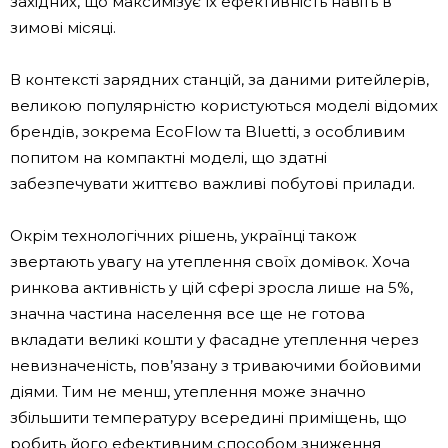
західних, що максимізує їх ефективність навіть в
зимові місяці.
В контексті зарядних станцій, за даними ритейлерів,
великою популярністю користуються моделі відомих
брендів, зокрема EcoFlow та Bluetti, з особливим
попитом на компактні моделі, що здатні
забезпечувати життєво важливі побутові прилади.
Окрім технологічних рішень, українці також
звертають увагу на утеплення своїх домівок. Хоча
ринкова активність у цій сфері зросла лише на 5%,
значна частина населення все ще не готова
вкладати великі кошти у фасадне утеплення через
невизначеність, пов’язану з триваючими бойовими
діями. Тим не менш, утеплення може значно
збільшити температуру всередині приміщень, що
робить його ефективним способом зниження