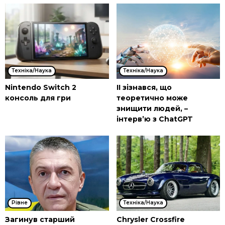
Техніка/Наука
Техніка/Наука
Nintendo Switch 2
ІІ зізнався, що
консоль для гри
теоретично може
знищити людей, –
інтерв’ю з ChatGPT
Рівне
Техніка/Наука
Загинув старший
Chrysler Crossfire