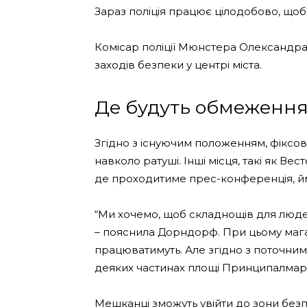
Зараз поліція працює цілодобово, щоб
Комісар поліції Мюнстера Олександра
заходів безпеки у центрі міста.
Де будуть обмеження 
Згідно з існуючим положенням, фіксов
навколо ратуші. Інші місця, такі як Вес
де проходитиме прес-конференція, йм
“Ми хочемо, щоб складнощів для людей
– пояснила Дорндорф. При цьому мага
працюватимуть. Але згідно з поточним
деяких частинах площі Принципалмарк
Мешканці зможуть увійти до зони безпек