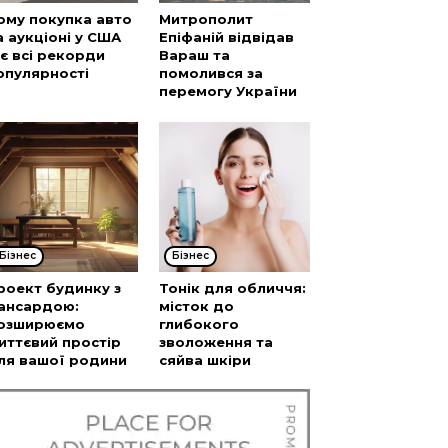
ому покупка авто
Митрополит
а аукціоні у США
Епіфаній відвідав
’є всі рекорди
Вараш та
опулярності
помолився за
перемогу України
Бізнес
Бізнес
роект будинку з
Тонік для обличчя:
ансардою:
місток до
озширюємо
глибокого
иттєвий простір
зволоження та
ля вашої родини
сяйва шкіри