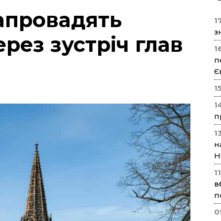
апровадять
17
з
рез зустріч глав
1
п
Є
1
1
п
1
н
Н
1
в
п
0