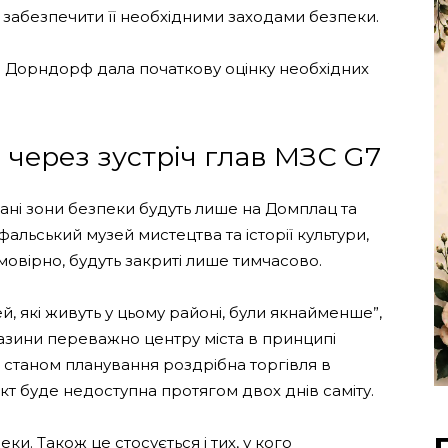
 забезпечити її необхідними заходами безпеки.
 Дорндорф дала початкову оцінку необхідних
через зустріч глав МЗС G7
ані зони безпеки будуть лише на Домплац та
тфальський музей мистецтва та історії культури,
овірно, будуть закриті лише тимчасово.
, які живуть у цьому районі, були якнайменше”,
зини переважно центру міста в принципі
 станом планування роздрібна торгівля в
т буде недоступна протягом двох днів саміту.
и. Також це стосується і тих, у кого