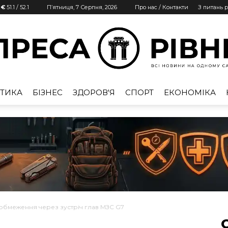
 €
51.1
/
52.1
П’ятниця, 7 Серпня, 2026
Про нас / Контакти
З питань 
ТИКА
БІЗНЕС
ЗДОРОВ'Я
СПОРТ
ЕКОНОМІКА
Преса
Рівне
обмеження через зустріч глав МЗС G7