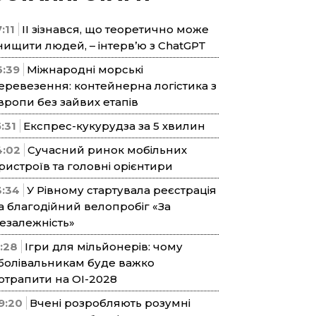
:11
ІІ зізнався, що теоретично може
нищити людей, – інтерв’ю з ChatGPT
6:39
Міжнародні морські
еревезення: контейнерна логістика з
вропи без зайвих етапів
5:31
Експрес-кукурудза за 5 хвилин
4:02
Сучасний ринок мобільних
ристроїв та головні орієнтири
3:34
У Рівному стартувала реєстрація
а благодійний велопробіг «За
езалежність»
1:28
Ігри для мільйонерів: чому
болівальникам буде важко
отрапити на ОІ-2028
9:20
Вчені розробляють розумні