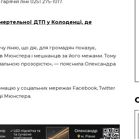
арячій лінії 0251 275-1017.
смертельної ДТП у Колоденці, де
чу лінію, що діє, для громадян показує,
елів Мюнстера і мешканців за його межами. Тому
мальною прозорістю», — пояснила Олександра
ормацію у соціальних мережах Facebook, Twitter
ції Мюнстера.