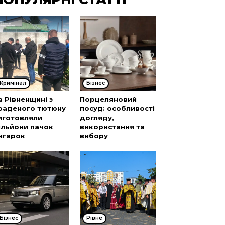
Кримінал
Бізнес
а Рівненщині з
Порцеляновий
раденого тютюну
посуд: особливості
иготовляли
догляду,
ільйони пачок
використання та
игарок
вибору
Бізнес
Рівне