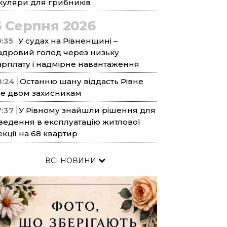
куляри для грибників
6 Серпня 2026
9:35
У судах на Рівненщині –
адровий голод через низьку
арплату і надмірне навантаження
8:24
Останню шану віддасть Рівне
е двом захисникам
7:37
У Рівному знайшли рішення для
ведення в експлуатацію житлової
екції на 68 квартир
ВСІ НОВИНИ