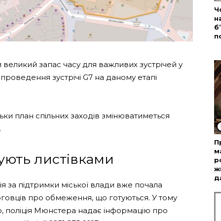
Ч
н
б
п
 великий запас часу для важливих зустрічей у
 проведення зустрічі G7 на даному етапі
ільки план спільних заходів змінюватиметься
.
П
м
ують листівками
р
ж
д
ія за підтримки міської влади вже почала
говців про обмеження, що готуються. У тому
го, поліція Мюнстера надає інформацію про