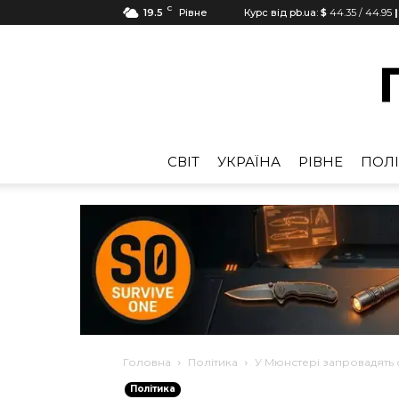
C
19.5
Рівне
Курс від pb.ua:
$
44.35
/
44.95
|
CВІТ
УКРАЇНА
РІВНЕ
ПОЛІ
Головна
Політика
У Мюнстері запровадять 
Політика