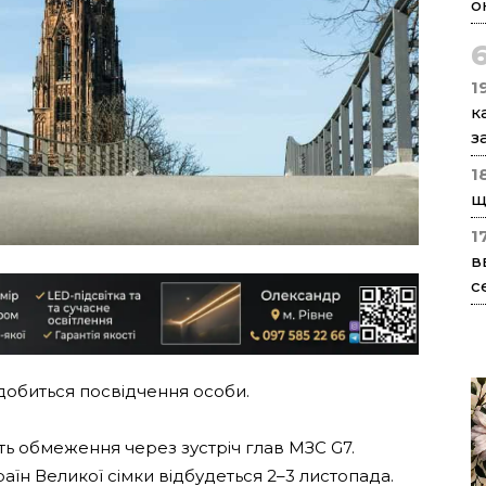
о
1
к
з
1
щ
1
в
с
обиться посвідчення особи.
ь обмеження через зустріч глав МЗС G7.
раїн Великої сімки відбудеться 2–3 листопада.