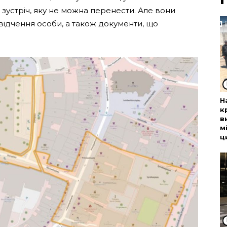
а зустріч, яку не можна перенести. Але вони
свідчення особи, а також документи, що
Н
к
в
м
ц