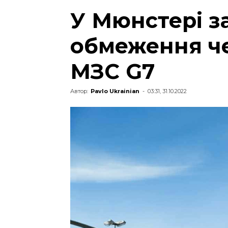
У Мюнстері з
обмеження че
МЗС G7
Автор:
Pavlo Ukrainian
-
03:31, 31.10.2022