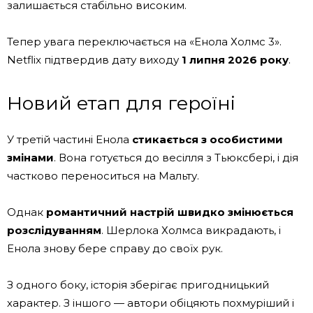
залишається стабільно високим.
Тепер увага переключається на «Енола Холмс 3».
Netflix підтвердив дату виходу
1 липня 2026 року
.
Новий етап для героїні
У третій частині Енола
стикається з особистими
змінами
. Вона готується до весілля з Тьюксбері, і дія
частково переноситься на Мальту.
Однак
романтичний настрій швидко змінюється
розслідуванням
. Шерлока Холмса викрадають, і
Енола знову бере справу до своїх рук.
З одного боку, історія зберігає пригодницький
характер. З іншого — автори обіцяють похмуріший і