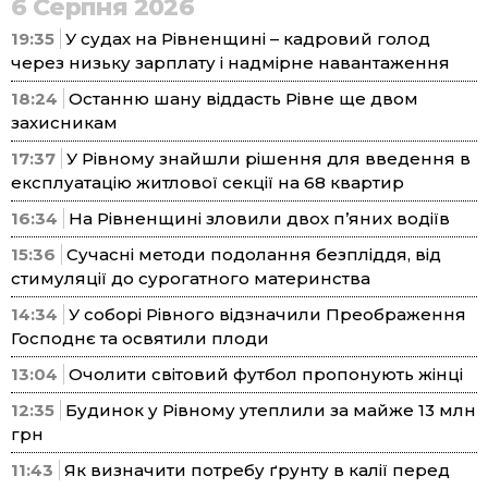
6 Серпня 2026
19:35
У судах на Рівненщині – кадровий голод
через низьку зарплату і надмірне навантаження
18:24
Останню шану віддасть Рівне ще двом
захисникам
17:37
У Рівному знайшли рішення для введення в
експлуатацію житлової секції на 68 квартир
16:34
На Рівненщині зловили двох п’яних водіїв
15:36
Сучасні методи подолання безпліддя, від
стимуляції до сурогатного материнства
14:34
У соборі Рівного відзначили Преображення
Господнє та освятили плоди
13:04
Очолити світовий футбол пропонують жінці
12:35
Будинок у Рівному утеплили за майже 13 млн
грн
11:43
Як визначити потребу ґрунту в калії перед