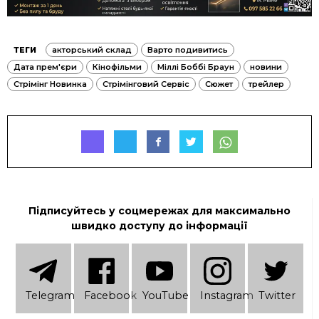
ТЕГИ
акторський склад
Варто подивитись
Дата прем'єри
Кінофільми
Міллі Боббі Браун
новини
Стрімінг Новинка
Стрімінговий Сервіс
Сюжет
трейлер
Підписуйтесь у соцмережах для максимально
швидко доступу до інформації
Telеgram
Facebook
YouTube
Instagram
Twitter