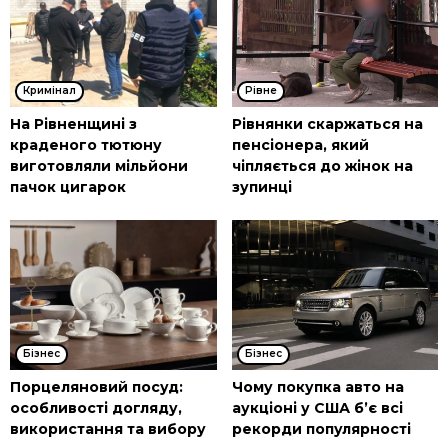
Кримінал
Рівне
На Рівненщині з
Рівнянки скаржаться на
краденого тютюну
пенсіонера, який
виготовляли мільйони
чіпляється до жінок на
пачок цигарок
зупинці
Бізнес
Бізнес
Порцеляновий посуд:
Чому покупка авто на
особливості догляду,
аукціоні у США б’є всі
використання та вибору
рекорди популярності