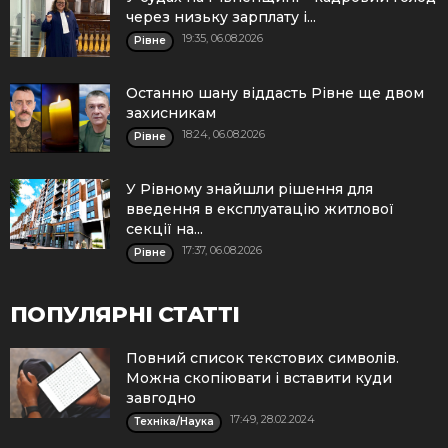
через низьку зарплату і...
19:35, 06.08.2026
Рівне
Останню шану віддасть Рівне ще двом
захисникам
18:24, 06.08.2026
Рівне
У Рівному знайшли рішення для
введення в експлуатацію житлової
секції на...
17:37, 06.08.2026
Рівне
ПОПУЛЯРНІ СТАТТІ
Повний список текстових символів.
Можна скопіювати і вставити куди
завгодно
17:49, 28.02.2024
Техніка/Наука