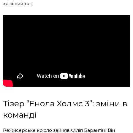
зріліший тон.
Тізер “Енола Холмс 3”: зміни в
команді
Режисерське крісло зайняв Філіп Барантіні. Він