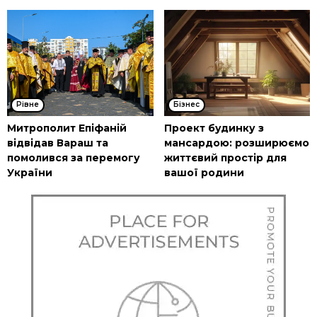
Рівне
Бізнес
Митрополит Епіфаній
Проект будинку з
відвідав Вараш та
мансардою: розширюємо
помолився за перемогу
життєвий простір для
України
вашої родини