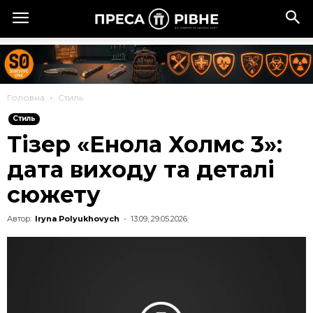
Головна
Стиль
Стиль
Тізер «Енола Холмс 3»:
дата виходу та деталі
сюжету
Автор:
Iryna Polyukhovych
-
13:09, 29.05.2026