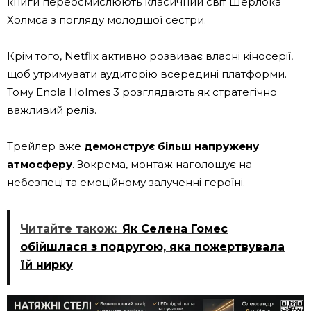
книги переосмислюють класичний світ Шерлока
Холмса з погляду молодшої сестри.
Крім того, Netflix активно розвиває власні кіносерії,
щоб утримувати аудиторію всередині платформи.
Тому Enola Holmes 3 розглядають як стратегічно
важливий реліз.
Трейлер вже
демонструє більш напружену
атмосферу
. Зокрема, монтаж наголошує на
небезпеці та емоційному залученні героїні.
Читайте також:
Як Селена Гомес
обійшлася з подругою, яка пожертвувала
їй нирку