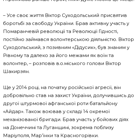
– Усе своє життя Віктор Суходольський присвятив
боротьбі за свободу України. Брав активну участь у
Помаранчевій революції та Революції Гідності,
постійно займався волонтерською діяльністю. Віктор
Суходольський, з позивним «Дідусик», був знаним у
Рівному та далеко за його межами як воїн та
волонтер, – розповів в.о.міського голови Віктор
Шакирзян.
Ще у 2014 році, на початку російської агресії, він
добровільно став на захист України, долучившись до
другої штурмової афганської роти батальйону
«Айдар». Також воював у складі 14 окремої
механізованої бригади. Брав участь у бойових діях
на Донеччині та Луганщині, зокрема поблизу
Маріуполя, Мар’їнки та Красногорівки.