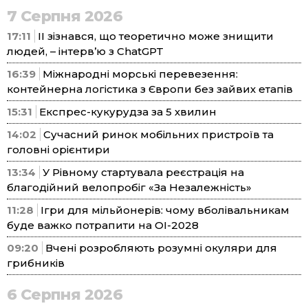
7 Серпня 2026
17:11
ІІ зізнався, що теоретично може знищити
людей, – інтерв’ю з ChatGPT
16:39
Міжнародні морські перевезення:
контейнерна логістика з Європи без зайвих етапів
15:31
Експрес-кукурудза за 5 хвилин
14:02
Сучасний ринок мобільних пристроїв та
головні орієнтири
13:34
У Рівному стартувала реєстрація на
благодійний велопробіг «За Незалежність»
11:28
Ігри для мільйонерів: чому вболівальникам
буде важко потрапити на ОІ-2028
09:20
Вчені розробляють розумні окуляри для
грибників
6 Серпня 2026