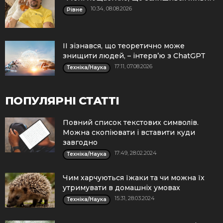
10:34, 08.08.2026
Рівне
ІІ зізнався, що теоретично може
знищити людей, – інтерв’ю з ChatGPT
17:11, 07.08.2026
Техніка/Наука
ПОПУЛЯРНІ СТАТТІ
Повний список текстових символів.
Можна скопіювати і вставити куди
завгодно
17:49, 28.02.2024
Техніка/Наука
Чим харчуються їжаки та чи можна їх
утримувати в домашніх умовах
15:31, 28.03.2024
Техніка/Наука