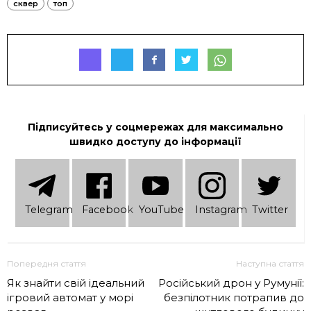
сквер
топ
Підписуйтесь у соцмережах для максимально
швидко доступу до інформації
Telеgram
Facebook
YouTube
Instagram
Twitter
Попередня стаття
Наступна стаття
Як знайти свій ідеальний
Російський дрон у Румунії:
ігровий автомат у морі
безпілотник потрапив до