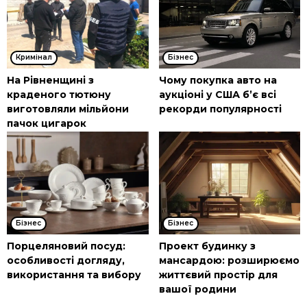
Кримінал
Бізнес
На Рівненщині з
Чому покупка авто на
краденого тютюну
аукціоні у США б’є всі
виготовляли мільйони
рекорди популярності
пачок цигарок
Бізнес
Бізнес
Порцеляновий посуд:
Проект будинку з
особливості догляду,
мансардою: розширюємо
використання та вибору
життєвий простір для
вашої родини