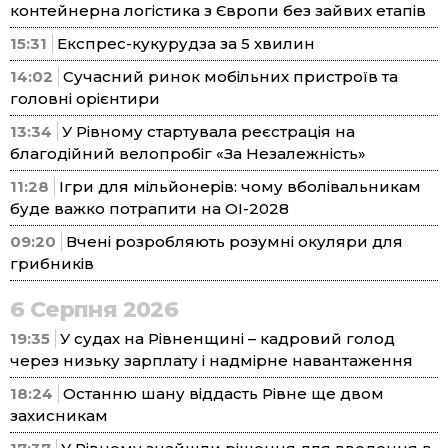
контейнерна логістика з Європи без зайвих етапів
15:31
Експрес-кукурудза за 5 хвилин
14:02
Сучасний ринок мобільних пристроїв та
головні орієнтири
13:34
У Рівному стартувала реєстрація на
благодійний велопробіг «За Незалежність»
11:28
Ігри для мільйонерів: чому вболівальникам
буде важко потрапити на ОІ-2028
09:20
Вчені розробляють розумні окуляри для
грибників
6 Серпня 2026
19:35
У судах на Рівненщині – кадровий голод
через низьку зарплату і надмірне навантаження
18:24
Останню шану віддасть Рівне ще двом
захисникам