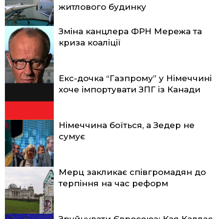
житлового будинку
Зміна канцлера ФРН Мережа та
криза коаліції
Екс-дочка “Газпрому” у Німеччині
хоче імпортувати ЗПГ із Канади
Німеччина боїться, а Зедер не
сумує
Мерц закликає співгромадян до
терпіння на час реформ
Зруйнувати Євросоюз: Кая Каллас