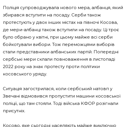
Поліція супроводжувала нового мера, албанця, який
збирався вступити на посаду. Серби також
протестують у двох інших містах на півночі Косова,
де мери-албанці також вступили на посаду. Ці троє
було обрано у квітні, при цьому майже всі серби
бойкотували вибори. Тож переможцями виборів
стали представники албанських партій. Попередні
сербські мери склали повноваження в листопаді
2022 року на знак протесту проти політики
косовського уряду.
Ситуація загострилася, коли сербський натовп у
Звечані відмовився пропустити машини косовської
поліції, що там стояли. Тоді війська КФОР розігнали
присутніх.
Косово, яке сьогодні населяють майже виключно