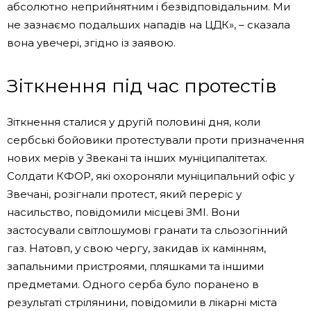
абсолютно неприйнятним і безвідповідальним. Ми
не зазнаємо подальших нападів на ЦДК», – сказала
вона увечері, згідно із заявою.
Зіткнення під час протестів
Зіткнення сталися у другій половині дня, коли
сербські бойовики протестували проти призначення
нових мерів у Звекані та інших муніципалітетах.
Солдати КФОР, які охороняли муніципальний офіс у
Звечані, розігнали протест, який переріс у
насильство, повідомили місцеві ЗМІ. Вони
застосували світлошумові гранати та сльозогінний
газ. Натовп, у свою чергу, закидав їх камінням,
запальними пристроями, пляшками та іншими
предметами. Одного серба було поранено в
результаті стрілянини, повідомили в лікарні міста