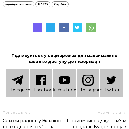
муніципалітети
НАТО
Сербія
Підписуйтесь у соцмережах для максимально
швидко доступу до інформації
Telеgram
Facebook
YouTube
Instagram
Twitter
Попередня стаття
Наступна стаття
Сльози радості у Вільнюсі:
Штайнмайєр дякує сім’ям
возз’єднання сім’ї а-ля
солдатів Бундесверу в