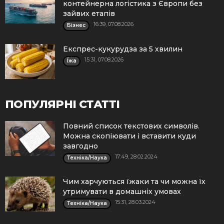
контейнерна логістика з Європи без
зайвих етапів
16:39, 07.08.2026
Бізнес
Експрес-кукурудза за 5 хвилин
15:31, 07.08.2026
Їжа
ПОПУЛЯРНІ СТАТТІ
Повний список текстових символів.
Можна скопіювати і вставити куди
завгодно
17:49, 28.02.2024
Техніка/Наука
Чим харчуються їжаки та чи можна їх
утримувати в домашніх умовах
15:31, 28.03.2024
Техніка/Наука