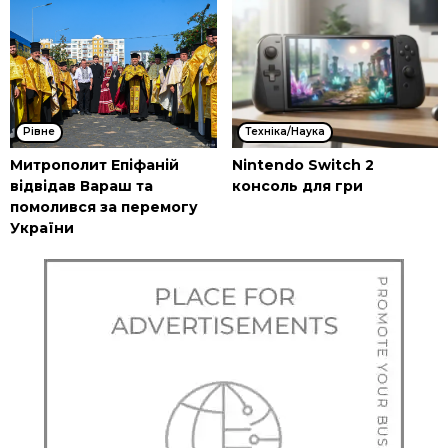
Рівне
Техніка/Наука
Митрополит Епіфаній
Nintendo Switch 2
відвідав Вараш та
консоль для гри
помолився за перемогу
України