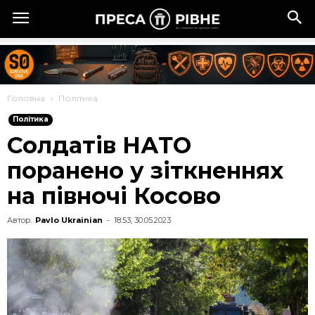
Головна
Політика
Політика
Солдатів НАТО
поранено у зіткненнях
на півночі Косово
Автор:
Pavlo Ukrainian
-
18:53, 30.05.2023