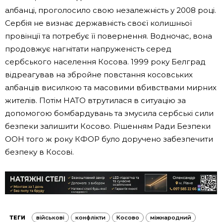
албанці, проголосило свою незалежність у 2008 році.
Сербія не визнає державність своєї колишньої
провінції та потребує її повернення. Водночас, вона
продовжує нагнітати напруженість серед
сербського населення Косова. 1999 року Белград
відреагував на збройне повстання косовських
албанців висилкою та масовими вбивствами мирних
жителів. Потім НАТО втрутилася в ситуацію за
допомогою бомбардувань та змусила сербські сили
безпеки залишити Косово. Рішенням Ради Безпеки
ООН того ж року КФОР було доручено забезпечити
безпеку в Косові.
ТЕГИ
військові
конфлікти
Косово
міжнародний