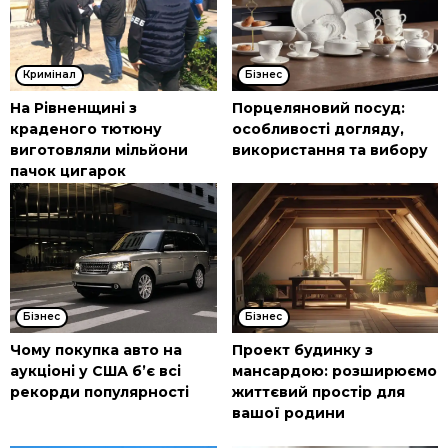
Кримінал
Бізнес
На Рівненщині з
Порцеляновий посуд:
краденого тютюну
особливості догляду,
виготовляли мільйони
використання та вибору
пачок цигарок
Бізнес
Бізнес
Чому покупка авто на
Проект будинку з
аукціоні у США б’є всі
мансардою: розширюємо
рекорди популярності
життєвий простір для
вашої родини