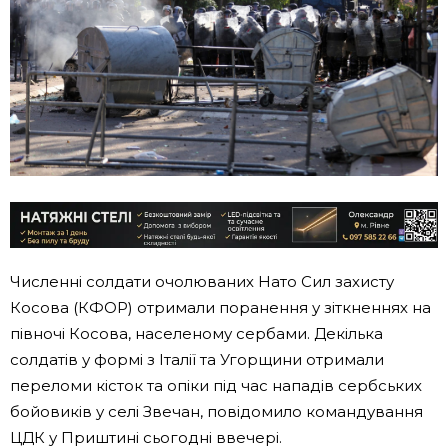
Численні солдати очолюваних Нато Сил захисту
Косова (КФОР) отримали поранення у зіткненнях на
півночі Косова, населеному сербами. Декілька
солдатів у формі з Італії та Угорщини отримали
переломи кісток та опіки під час нападів сербських
бойовиків у селі Звечан, повідомило командування
ЦДК у Приштині сьогодні ввечері.