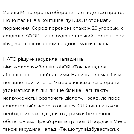
У заяві Міністерства оборони Італії йдеться про те,
що 14 італійців з контингенту КФОР отримали
поранення. Серед поранених також 20 угорських
солдатів КФОР, пише будапештський портал новин
«hvg.hu» з посиланням на дипломатичні кола.
НАТО рішуче засудила напади на
військовослужбовців КФОР. «Такі напади є
абсолютно неприйнятними. Насильство має бути
негайно припинено. Ми закликаємо всі сторони
утриматися від дій, які ще більше нагнітають
напруженість і розпочати діалог», – заявила прес-
секретар військового альянсу. СДК вживуть усіх
необхідних заходів для підтримки безпечної
обстановки». Прем’єр-міністр Італії Джорджія Мелоні
також засудила напад. «Те, що тут відбувається, є