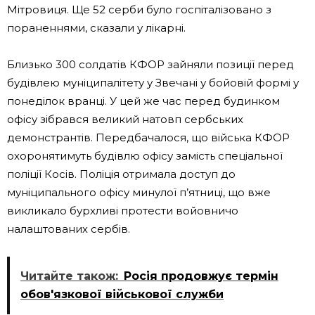
Мітровиця. Ще 52 серби було госпіталізовано з
пораненнями, сказали у лікарні.
Близько 300 солдатів КФОР зайняли позиції перед
будівлею муніципалітету у Звечані у бойовій формі у
понеділок вранці. У цей же час перед будинком
офісу зібрався великий натовп сербських
демонстрантів. Передбачалося, що війська КФОР
охоронятимуть будівлю офісу замість спеціальної
поліції Косів. Поліція отримала доступ до
муніципального офісу минулої п’ятниці, що вже
викликало бурхливі протести войовничо
налаштованих сербів.
Читайте також:
Росія продовжує термін
обов'язкової військової служби