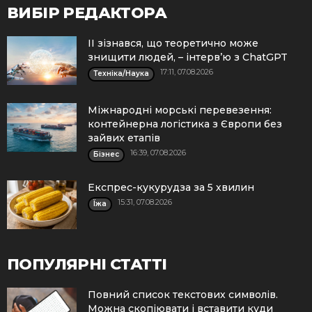
ВИБІР РЕДАКТОРА
ІІ зізнався, що теоретично може
знищити людей, – інтерв’ю з ChatGPT
17:11, 07.08.2026
Техніка/Наука
Міжнародні морські перевезення:
контейнерна логістика з Європи без
зайвих етапів
16:39, 07.08.2026
Бізнес
Експрес-кукурудза за 5 хвилин
15:31, 07.08.2026
Їжа
ПОПУЛЯРНІ СТАТТІ
Повний список текстових символів.
Можна скопіювати і вставити куди