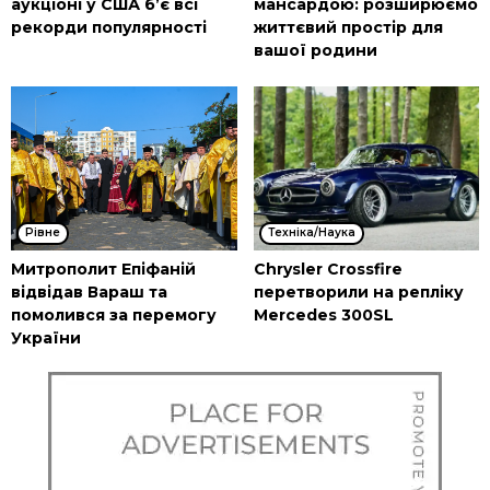
аукціоні у США б’є всі
мансардою: розширюємо
рекорди популярності
життєвий простір для
вашої родини
Рівне
Техніка/Наука
Митрополит Епіфаній
Chrysler Crossfire
відвідав Вараш та
перетворили на репліку
помолився за перемогу
Mercedes 300SL
України