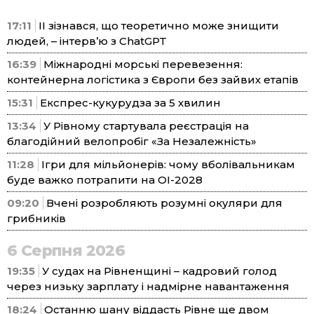
17:11
ІІ зізнався, що теоретично може знищити
людей, – інтерв’ю з ChatGPT
16:39
Міжнародні морські перевезення:
контейнерна логістика з Європи без зайвих етапів
15:31
Експрес-кукурудза за 5 хвилин
13:34
У Рівному стартувала реєстрація на
благодійний велопробіг «За Незалежність»
11:28
Ігри для мільйонерів: чому вболівальникам
буде важко потрапити на ОІ-2028
09:20
Вчені розробляють розумні окуляри для
грибників
6 Серпня 2026
19:35
У судах на Рівненщині – кадровий голод
через низьку зарплату і надмірне навантаження
18:24
Останню шану віддасть Рівне ще двом