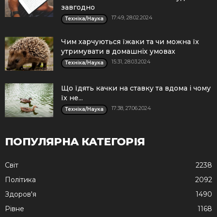
завгодно
17:49, 28.02.2024
Техніка/Наука
Чим харчуються їжаки та чи можна їх
утримувати в домашніх умовах
15:31, 28.03.2024
Техніка/Наука
Що їдять качки на ставку та вдома і чому
їх не...
17:38, 27.06.2024
Техніка/Наука
ПОПУЛЯРНА КАТЕГОРІЯ
Cвіт
2238
Політика
2092
Здоров'я
1490
Рівне
1168