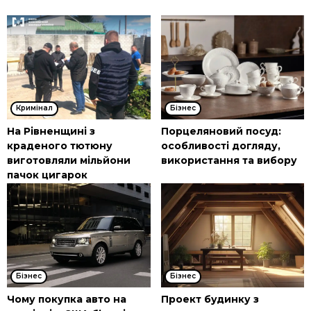
Кримінал
Бізнес
На Рівненщині з
Порцеляновий посуд:
краденого тютюну
особливості догляду,
виготовляли мільйони
використання та вибору
пачок цигарок
Бізнес
Бізнес
Чому покупка авто на
Проект будинку з