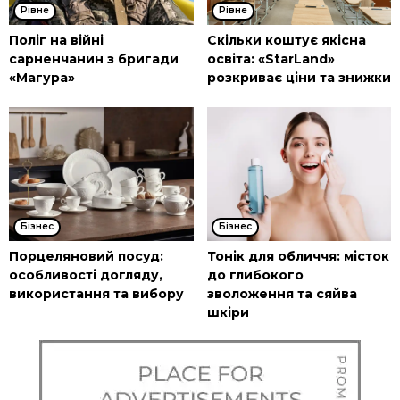
Рівне
Рівне
Поліг на війні
Скільки коштує якісна
сарненчанин з бригади
освіта: «StarLand»
«Магура»
розкриває ціни та знижки
Бізнес
Бізнес
Порцеляновий посуд:
Тонік для обличчя: місток
особливості догляду,
до глибокого
використання та вибору
зволоження та сяйва
шкіри