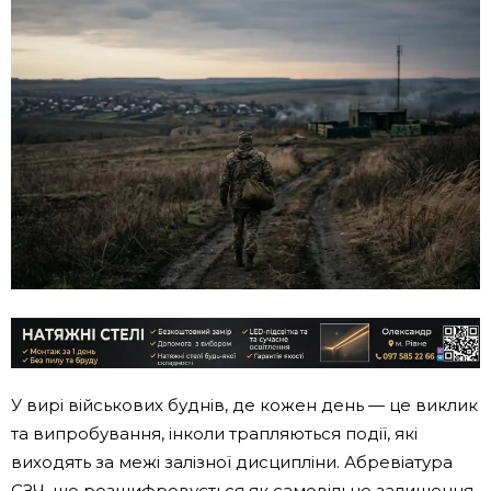
У вирі військових буднів, де кожен день — це виклик
та випробування, інколи трапляються події, які
виходять за межі залізної дисципліни. Абревіатура
СЗЧ, що розшифровується як самовільне залишення