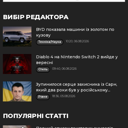
ВИБІР РЕДАКТОРА
BYD показала машини із золотом по
кузову
10:20, 06.08.2026
Техніка/Наука
Diablo 4 на Nintendo Switch 2 вийде у
вересні
09:40, 06.08.2026
Стиль
Зупинилося серце захисника із Сарн,
який два роки був у російському...
18:36, 05.08.2026
Рівне
ПОПУЛЯРНІ СТАТТІ