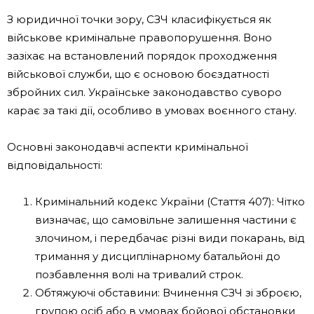
З юридичної точки зору, СЗЧ класифікується як
військове кримінальне правопорушення. Воно
зазіхає на встановлений порядок проходження
військової служби, що є основою боєздатності
збройних сил. Українське законодавство суворо
карає за такі дії, особливо в умовах воєнного стану.
Основні законодавчі аспекти кримінальної
відповідальності:
Кримінальний кодекс України (Стаття 407): Чітко
визначає, що самовільне залишення частини є
злочином, і передбачає різні види покарань, від
тримання у дисциплінарному батальйоні до
позбавлення волі на тривалий строк.
Обтяжуючі обставини: Вчинення СЗЧ зі зброєю,
групою осіб або в умовах бойової обстановки