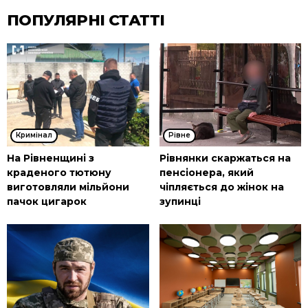
ПОПУЛЯРНІ СТАТТІ
Кримінал
Рівне
На Рівненщині з
Рівнянки скаржаться на
краденого тютюну
пенсіонера, який
виготовляли мільйони
чіпляється до жінок на
пачок цигарок
зупинці