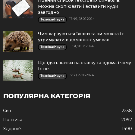
Повний список текстових символів.
Можна скопіювати і вставити куди
завгодно
17:49, 28.02.2024
Техніка/Наука
Чим харчуються їжаки та чи можна їх
утримувати в домашніх умовах
15:31, 28.03.2024
Техніка/Наука
Що їдять качки на ставку та вдома і чому
їх не...
17:38, 27.06.2024
Техніка/Наука
ПОПУЛЯРНА КАТЕГОРІЯ
Cвіт
2238
Політика
2092
Здоров'я
1490