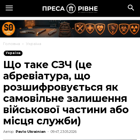
Головна
Україна
Україна
Що таке СЗЧ (це
абревіатура, що
розшифровується як
самовільне залишення
військової частини або
місця служби)
Автор:
Pavlo Ukrainian
-
09:47, 23.05.2026