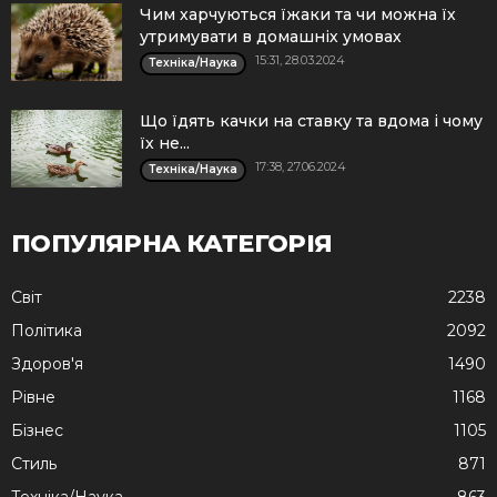
Чим харчуються їжаки та чи можна їх
утримувати в домашніх умовах
15:31, 28.03.2024
Техніка/Наука
Що їдять качки на ставку та вдома і чому
їх не...
17:38, 27.06.2024
Техніка/Наука
ПОПУЛЯРНА КАТЕГОРІЯ
Cвіт
2238
Політика
2092
Здоров'я
1490
Рівне
1168
Бізнес
1105
Стиль
871
Техніка/Наука
863