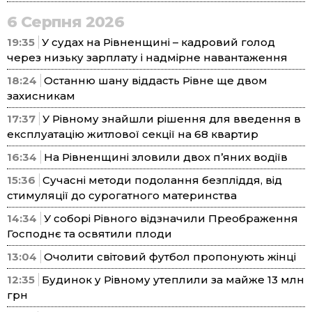
6 Серпня 2026
19:35
У судах на Рівненщині – кадровий голод
через низьку зарплату і надмірне навантаження
18:24
Останню шану віддасть Рівне ще двом
захисникам
17:37
У Рівному знайшли рішення для введення в
експлуатацію житлової секції на 68 квартир
16:34
На Рівненщині зловили двох п’яних водіїв
15:36
Сучасні методи подолання безпліддя, від
стимуляції до сурогатного материнства
14:34
У соборі Рівного відзначили Преображення
Господнє та освятили плоди
13:04
Очолити світовий футбол пропонують жінці
12:35
Будинок у Рівному утеплили за майже 13 млн
грн