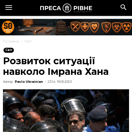
Головна
Cвіт
Cвіт
Розвиток ситуації
навколо Імрана Хана
Автор:
Pavlo Ukrainian
-
23:14, 19.05.2023