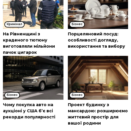
Кримінал
Бізнес
На Рівненщині з
Порцеляновий посуд:
краденого тютюну
особливості догляду,
виготовляли мільйони
використання та вибору
пачок цигарок
Бізнес
Бізнес
Чому покупка авто на
Проект будинку з
аукціоні у США б’є всі
мансардою: розширюємо
рекорди популярності
життєвий простір для
вашої родини