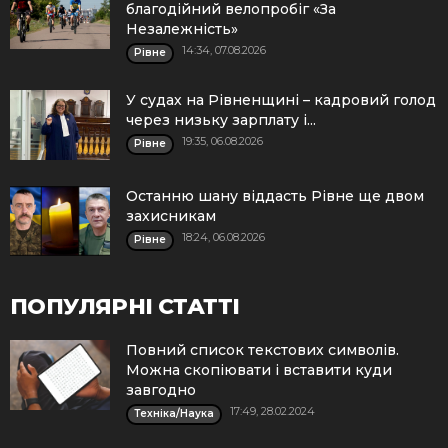
благодійний велопробіг «За
Незалежність»
14:34, 07.08.2026
Рівне
У судах на Рівненщині – кадровий голод
через низьку зарплату і...
19:35, 06.08.2026
Рівне
Останню шану віддасть Рівне ще двом
захисникам
18:24, 06.08.2026
Рівне
ПОПУЛЯРНІ СТАТТІ
Повний список текстових символів.
Можна скопіювати і вставити куди
завгодно
17:49, 28.02.2024
Техніка/Наука