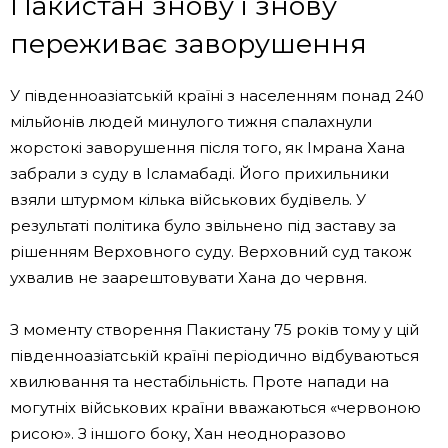
Пакистан знову і знову
переживає заворушення
У південноазіатській країні з населенням понад 240
мільйонів людей минулого тижня спалахнули
жорстокі заворушення після того, як Імрана Хана
забрали з суду в Ісламабаді. Його прихильники
взяли штурмом кілька військових будівель. У
результаті політика було звільнено під заставу за
рішенням Верховного суду. Верховний суд також
ухвалив не заарештовувати Хана до червня.
З моменту створення Пакистану 75 років тому у цій
південноазіатській країні періодично відбуваються
хвилювання та нестабільність. Проте напади на
могутніх військових країни вважаються «червоною
рисою». З іншого боку, Хан неодноразово