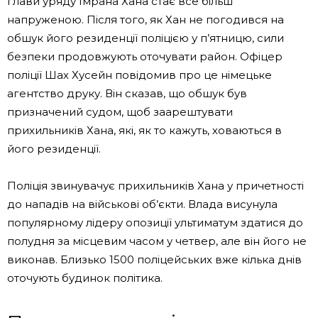
глави уряду Імрана Хана стає все більш
напруженою. Після того, як Хан не погодився на
обшук його резиденції поліцією у п’ятницю, сили
безпеки продовжують оточувати район. Офіцер
поліції Шах Хусейн повідомив про це німецьке
агентство друку. Він сказав, що обшук був
призначений судом, щоб заарештувати
прихильників Хана, які, як то кажуть, ховаються в
його резиденції.
Поліція звинувачує прихильників Хана у причетності
до нападів на військові об’єкти. Влада висунула
популярному лідеру опозиції ультиматум здатися до
полудня за місцевим часом у четвер, але він його не
виконав. Близько 1500 поліцейських вже кілька днів
оточують будинок політика.