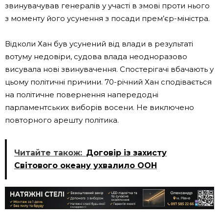
звинувачував генералів у участі в змові проти нього
з моменту його усунення з посади прем’єр-міністра.
Відколи Хан був усунений від влади в результаті
вотуму недовіри, судова влада неодноразово
висувала нові звинувачення. Спостерігачі вбачають у
цьому політичні причини. 70-річний Хан сподівається
на політичне повернення напередодні
парламентських виборів восени. Не виключено
повторного арешту політика.
Читайте також:
Договір із захисту
Світового океану ухвалило ООН