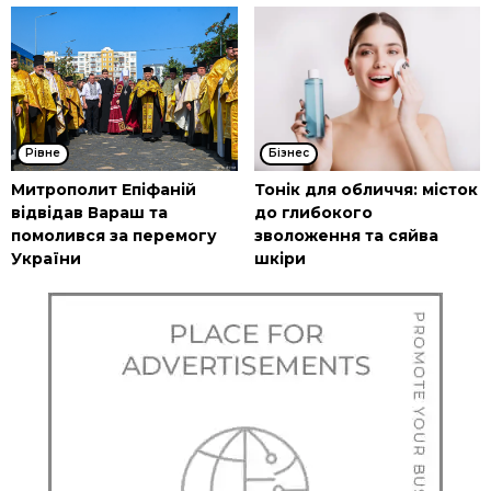
Рівне
Бізнес
Митрополит Епіфаній
Тонік для обличчя: місток
відвідав Вараш та
до глибокого
помолився за перемогу
зволоження та сяйва
України
шкіри