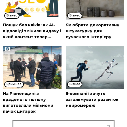
Бізнес
Бізнес
Пошук без кліків: як AI-
Як обрати декоративну
відповіді змінили видачу і
штукатурку для
який контент тепер...
сучасного інтер’єру
Кримінал
Бізнес
На Рівненщині з
ІІ-компанії хочуть
краденого тютюну
загальмувати розвиток
виготовляли мільйони
нейромереж
пачок цигарок