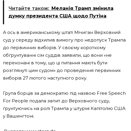
Читайте також:
Меланія Трамп змінила
думку президента США щодо Путіна
А ось в американському штаті Мічиган Верховний
суд у середу відхилив вимогу про недопуск Трампа
до первинних виборів. У своєму короткому
обґрунтуванні сім суддів заявили, що вони «не
переконані в тому, що ці питання мають бути
розглянуті цим судом» до проведення первинних
виборів 27 лютого наступного року.
Група борців за демократію під назвою Free Speech
For People подала запит до Верховного суду,
ґрунтуючись на ролі Трампа у штурмі Капітолію США
у Вашингтоні.