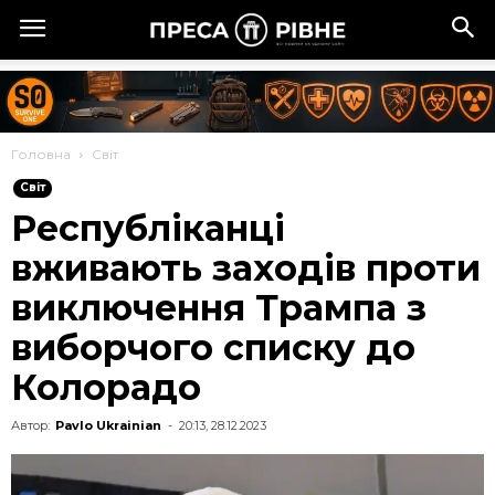
Головна
Cвіт
Cвіт
Республіканці
вживають заходів проти
виключення Трампа з
виборчого списку до
Колорадо
Автор:
Pavlo Ukrainian
-
20:13, 28.12.2023