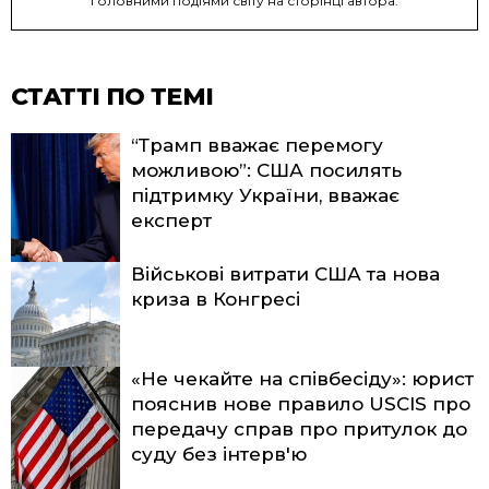
головними подіями світу на сторінці автора.
СТАТТІ ПО ТЕМІ
“Трамп вважає перемогу
можливою”: США посилять
підтримку України, вважає
експерт
Військові витрати США та нова
криза в Конгресі
«Не чекайте на співбесіду»: юрист
пояснив нове правило USCIS про
передачу справ про притулок до
суду без інтерв'ю