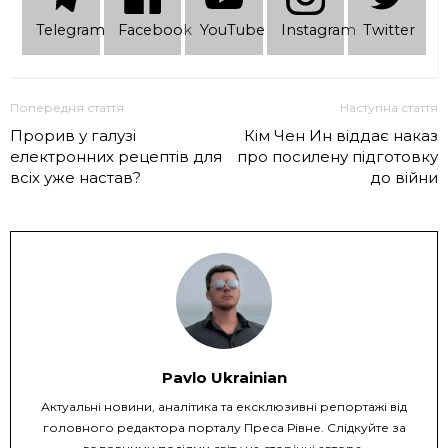
Telеgram
Facebook
YouTube
Instagram
Twitter
Попередня стаття
Наступна стаття
Прорив у галузі
Кім Чен Ин віддає наказ
електронних рецептів для
про посилену підготовку
всіх уже настав?
до війни
Pavlo Ukrainian
Актуальні новини, аналітика та ексклюзивні репортажі від
головного редактора порталу Преса Рівне. Слідкуйте за