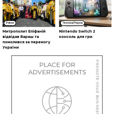
Рівне
Техніка/Наука
Митрополит Епіфаній
Nintendo Switch 2
відвідав Вараш та
консоль для гри
помолився за перемогу
України