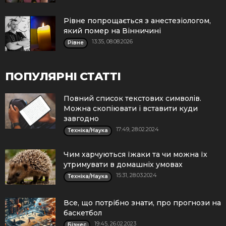
Рівне попрощається з анестезіологом,
який помер на Вінничині
13:35, 08.08.2026
Рівне
ПОПУЛЯРНІ СТАТТІ
Повний список текстових символів.
Можна скопіювати і вставити куди
завгодно
17:49, 28.02.2024
Техніка/Наука
Чим харчуються їжаки та чи можна їх
утримувати в домашніх умовах
15:31, 28.03.2024
Техніка/Наука
Все, що потрібно знати, про прогнози на
баскетбол
19:45, 26.02.2023
Бізнес