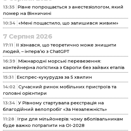
13:35
Рівне попрощається з анестезіологом, який
помер на Вінничині
10:34
«Мені пощастило, що залишився живим»
7 Серпня 2026
17:11
ІІ зізнався, що теоретично може знищити
людей, – інтерв’ю з ChatGPT
16:39
Міжнародні морські перевезення:
контейнерна логістика з Європи без зайвих етапів
15:31
Експрес-кукурудза за 5 хвилин
14:02
Сучасний ринок мобільних пристроїв та
головні орієнтири
13:34
У Рівному стартувала реєстрація на
благодійний велопробіг «За Незалежність»
11:28
Ігри для мільйонерів: чому вболівальникам
буде важко потрапити на ОІ-2028