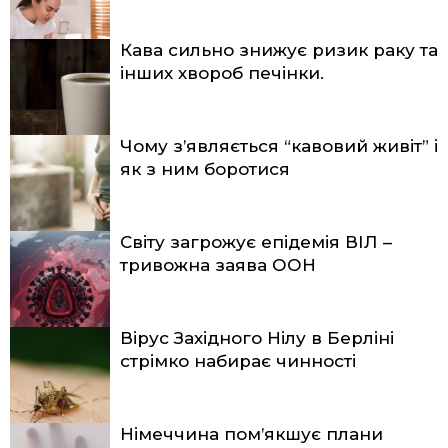
Кава сильно знижує ризик раку та
інших хвороб печінки.
Чому з’являється “кавовий живіт” і
як з ним боротися
Світу загрожує епідемія ВІЛ –
тривожна заява ООН
Вірус Західного Нілу в Берліні
стрімко набирає чинності
Німеччина пом’якшує плани