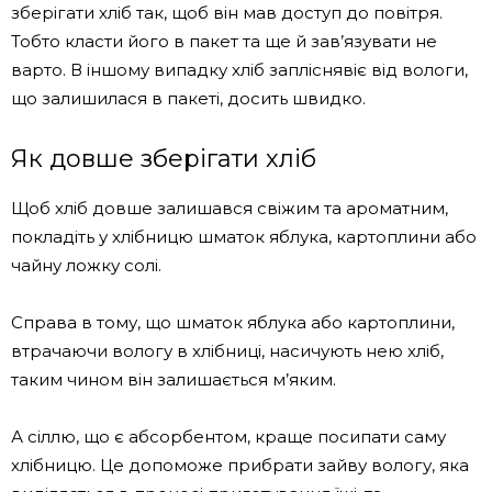
зберігати хліб так, щоб він мав доступ до повітря.
Тобто класти його в пакет та ще й зав’язувати не
варто. В іншому випадку хліб запліснявіє від вологи,
що залишилася в пакеті, досить швидко.
Як довше зберігати хліб
Щоб хліб довше залишався свіжим та ароматним,
покладіть у хлібницю шматок яблука, картоплини або
чайну ложку солі.
Справа в тому, що шматок яблука або картоплини,
втрачаючи вологу в хлібниці, насичують нею хліб,
таким чином він залишається м’яким.
А сіллю, що є абсорбентом, краще посипати саму
хлібницю. Це допоможе прибрати зайву вологу, яка