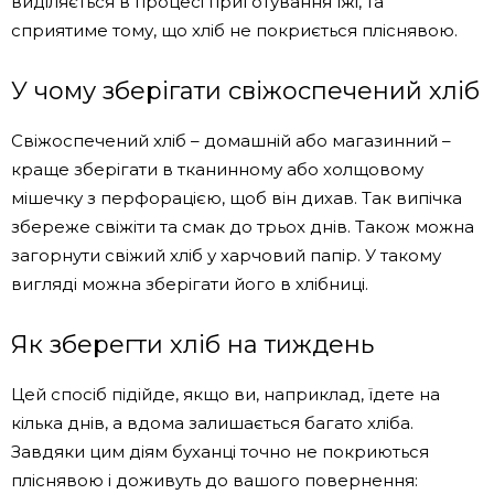
виділяється в процесі приготування їжі, та
сприятиме тому, що хліб не покриється пліснявою.
У чому зберігати свіжоспечений хліб
Свіжоспечений хліб – домашній або магазинний –
краще зберігати в тканинному або холщовому
мішечку з перфорацією, щоб він дихав. Так випічка
збереже свіжіти та смак до трьох днів. Також можна
загорнути свіжий хліб у харчовий папір. У такому
вигляді можна зберігати його в хлібниці.
Як зберегти хліб на тиждень
Цей спосіб підійде, якщо ви, наприклад, їдете на
кілька днів, а вдома залишається багато хліба.
Завдяки цим діям буханці точно не покриються
пліснявою і доживуть до вашого повернення: