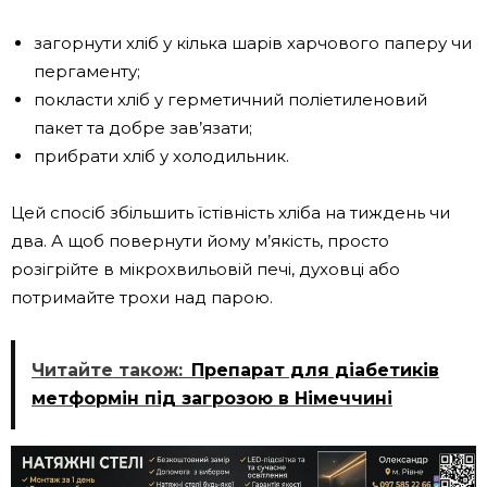
загорнути хліб у кілька шарів харчового паперу чи
пергаменту;
покласти хліб у герметичний поліетиленовий
пакет та добре зав’язати;
прибрати хліб у холодильник.
Цей спосіб збільшить їстівність хліба на тиждень чи
два. А щоб повернути йому м’якість, просто
розігрійте в мікрохвильовій печі, духовці або
потримайте трохи над парою.
Читайте також:
Препарат для діабетиків
метформін під загрозою в Німеччині