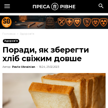
Головна
Здоров'я
Здоров'я
Поради, як зберегти
хліб свіжим довше
Автор:
Pavlo Ukrainian
-
16:24, 25.02.2023