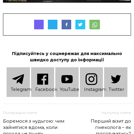
Підписуйтесь у соцмережах для максимально
швидко доступу до інформації
Telеgram
Facebook
YouTube
Instagram
Twitter
Попередня стаття
Наступна стаття
Боремося з нудьгою: чим
Перший візит до
зайнятися вдома, коли
гінеколога – як
погода не тішить
підготуватись?