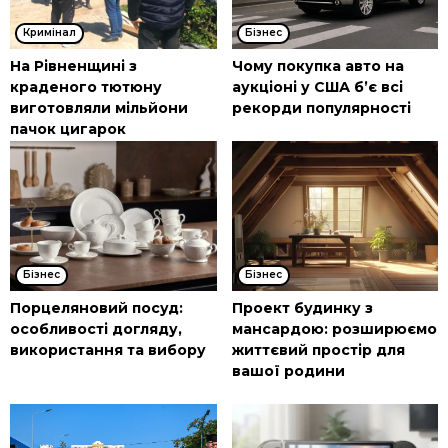
Кримінал
Бізнес
На Рівненщині з
Чому покупка авто на
краденого тютюну
аукціоні у США б’є всі
виготовляли мільйони
рекорди популярності
пачок цигарок
Бізнес
Бізнес
Порцеляновий посуд:
Проект будинку з
особливості догляду,
мансардою: розширюємо
використання та вибору
життєвий простір для
вашої родини