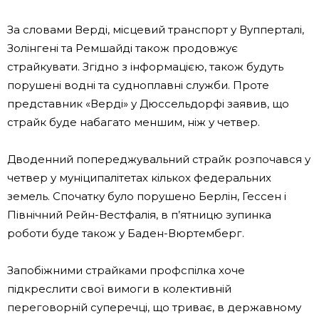
За словами Верді, місцевий транспорт у Вупперталі,
Золінгені та Ремшайді також продовжує
страйкувати. Згідно з інформацією, також будуть
порушені водні та судноплавні служби. Проте
представник «Верді» у Дюссельдорфі заявив, що
страйк буде набагато меншим, ніж у четвер.
Дводенний попереджувальний страйк розпочався у
четвер у муніципалітетах кількох федеральних
земель. Спочатку було порушено Берлін, Гессен і
Північний Рейн-Вестфалія, в п’ятницю зупинка
роботи буде також у Баден-Вюртемберг.
Запобіжними страйками профспілка хоче
підкреслити свої вимоги в колективній
переговорній суперечці, що триває, в державному