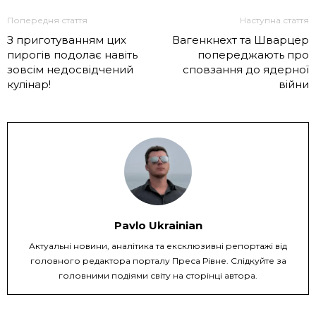
Попередня стаття
Наступна стаття
З приготуванням цих
Вагенкнехт та Шварцер
пирогів подолає навіть
попереджають про
зовсім недосвідчений
сповзання до ядерної
кулінар!
війни
Pavlo Ukrainian
Актуальні новини, аналітика та ексклюзивні репортажі від
головного редактора порталу Преса Рівне. Слідкуйте за
головними подіями світу на сторінці автора.