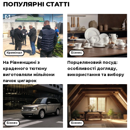
ПОПУЛЯРНІ СТАТТІ
Кримінал
Бізнес
На Рівненщині з
Порцеляновий посуд:
краденого тютюну
особливості догляду,
виготовляли мільйони
використання та вибору
пачок цигарок
Бізнес
Бізнес