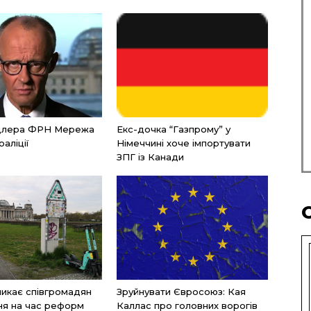
нцлера ФРН Мережа
Екс-дочка “Газпрому” у
оаліції
Німеччині хоче імпортувати
ЗПГ із Канади
икає співгромадян
Зруйнувати Євросоюз: Кая
ня на час реформ
Каллас про головних ворогів