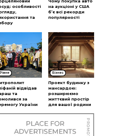
орцеляновий
Чому покупка авто
осуд: особливості
на аукціоні у США
огляду,
б’є всі рекорди
икористання та
популярності
ибору
Рівне
Бізнес
итрополит
Проект будинку з
піфаній відвідав
мансардою:
араш та
розширюємо
омолився за
життєвий простір
еремогу України
для вашої родини