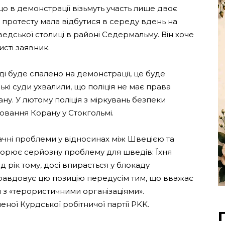
що в демонстрації візьмуть участь лише двоє
я протесту мала відбутися в середу вдень на
дської столиці в районі Седермальму. Він хоче
исті заявник.
і буде спалено на демонстрації, це буде
кі суди ухвалили, що поліція не має права
ну. У лютому поліція з міркувань безпеки
вання Корану у Стокгольмі.
ачні проблеми у відносинах між Швецією та
творює серйозну проблему для шведів: Їхня
 рік тому, досі впирається у блокаду
равдовує цю позицію передусім тим, що вважає
 з «терористичними організаціями».
ної Курдської робітничої партії PKK.