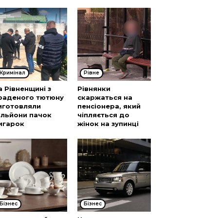
Кримінал
Рівне
а Рівненщині з
Рівнянки
раденого тютюну
скаржаться на
иготовляли
пенсіонера, який
ільйони пачок
чіпляється до
игарок
жінок на зупинці
Бізнес
Бізнес