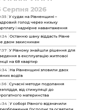
6 Серпня 2026
9:35
У судах на Рівненщині –
адровий голод через низьку
арплату і надмірне навантаження
8:24
Останню шану віддасть Рівне
е двом захисникам
7:37
У Рівному знайшли рішення для
ведення в експлуатацію житлової
екції на 68 квартир
6:34
На Рівненщині зловили двох
’яних водіїв
5:36
Сучасні методи подолання
езпліддя, від стимуляції до
урогатного материнства
4:34
У соборі Рівного відзначили
реображення Господнє та освятили