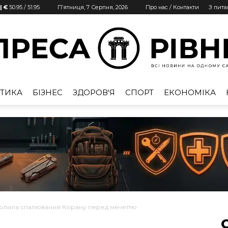
| €
50.95
/
51.95
П’ятниця, 7 Серпня, 2026
Про нас / Контакти
З пит
ТИКА
БІЗНЕС
ЗДОРОВ'Я
СПОРТ
ЕКОНОМІКА
Преса
Рівне
волила спалювання Корану перед мечеттю