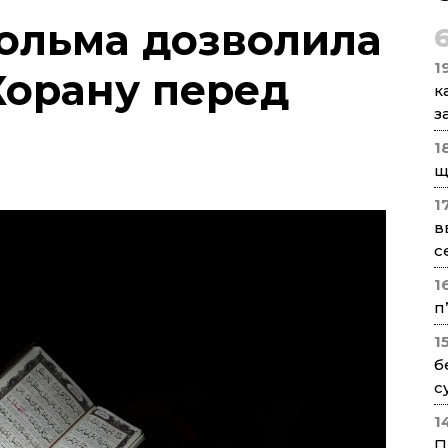
гольма дозволила
1
Корану перед
к
з
1
щ
1
в
с
1
п
1
б
с
1
П