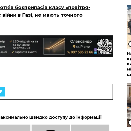
отків боєприпасів класу «повітря-
с війни в Газі, не мають точного
Н
к
в
м
ц
максимально швидко доступу до інформації