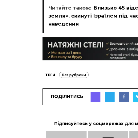
Читайте також:
Близько 45 відс
земля», скинуті Ізраїлем під ча
наведення
ТЕГИ
Без рубрики
ПОДІЛИТИСЬ
Підписуйтесь у соцмережах для 