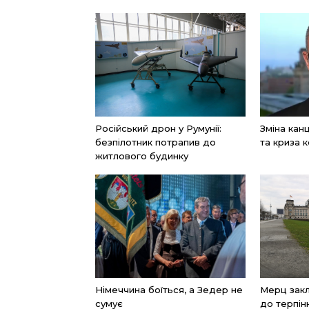
Російський дрон у Румунії:
Зміна ка
безпілотник потрапив до
та криза к
житлового будинку
Німеччина боїться, а Зедер не
Мерц закл
сумує
до терпін