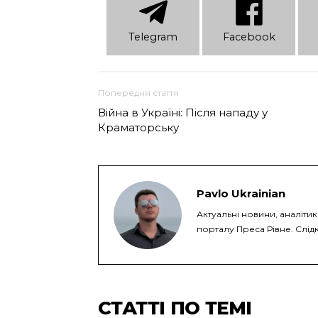
Telеgram
Facebook
Попередня стаття
Війна в Україні: Після нападу у
Краматорську
Pavlo Ukrainian
Актуальні новини, аналіти
порталу Преса Рівне. Слідк
СТАТТІ ПО ТЕМІ