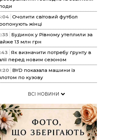
лоди
3:04
Очолити світовий футбол
ропонують жінці
2:35
Будинок у Рівному утеплили за
айже 13 млн грн
1:43
Як визначити потребу ґрунту в
алії перед новим сезоном
0:20
BYD показала машини із
олотом по кузову
ВСІ НОВИНИ