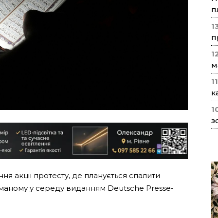
п
1
п
1
м
1
к
1
з
ня акції протесту, де планується спалити
иманому у середу виданням Deutsche Presse-