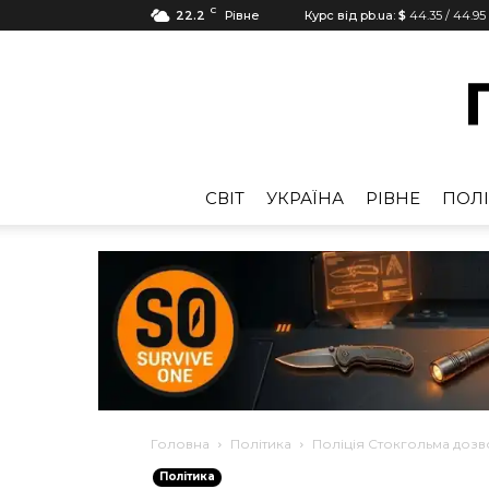
C
22.2
Рівне
Курс від pb.ua:
$
44.35
/
44.95
CВІТ
УКРАЇНА
РІВНЕ
ПОЛІ
Головна
Політика
Поліція Стокгольма доз
Політика