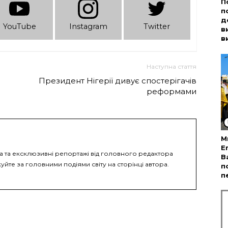
П
п
д
YouTube
Instagram
Twitter
в
в
Наступна стаття
Президент Нігерії дивує спостерігачів
реформами
М
Е
ка та ексклюзивні репортажі від головного редактора
В
уйте за головними подіями світу на сторінці автора.
п
п