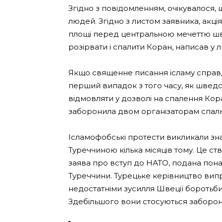
Згідно з повідомленням, очікувалося, 
людей. Згідно з листом заявника, акці
площі перед центральною мечеттю шве
розірвати і спалити Коран, написав у л
Якщо священне писання ісламу справд
перший випадок з того часу, як шведсь
відмовляти у дозволі на спалення Кора
заборонила двом організаторам спалю
Ісламофобські протести викликали зн
Туреччиною кілька місяців тому. Це с
заява про вступ до НАТО, подана понад
Туреччини. Турецьке керівництво вип
недостатніми зусилля Швеції боротьби
Здебільшого вони стосуються забороне