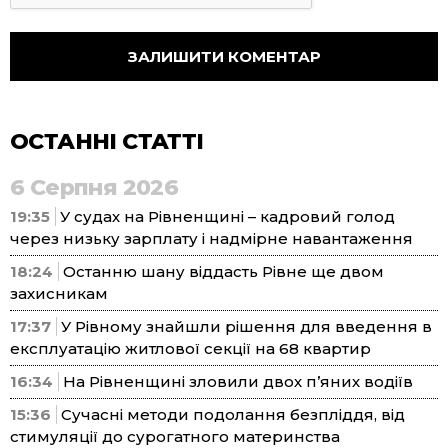
ОСТАННІ СТАТТІ
6 Серпня 2026
19:35
У судах на Рівненщині – кадровий голод
через низьку зарплату і надмірне навантаження
18:24
Останню шану віддасть Рівне ще двом
захисникам
17:37
У Рівному знайшли рішення для введення в
експлуатацію житлової секції на 68 квартир
16:34
На Рівненщині зловили двох п’яних водіїв
15:36
Сучасні методи подолання безпліддя, від
стимуляції до сурогатного материнства