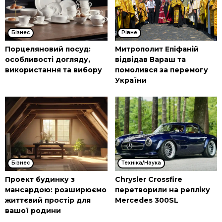
Бізнес
Рівне
Порцеляновий посуд:
Митрополит Епіфаній
особливості догляду,
відвідав Вараш та
використання та вибору
помолився за перемогу
України
Бізнес
Техніка/Наука
Проект будинку з
Chrysler Crossfire
мансардою: розширюємо
перетворили на репліку
життєвий простір для
Mercedes 300SL
вашої родини