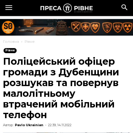
Головна
Рівне
Рівне
Поліцейський офіцер
громади з Дубенщини
розшукав та повернув
малолітньому
втрачений мобільний
телефон
Автор:
Pavlo Ukrainian
-
22:39, 14.11.2022