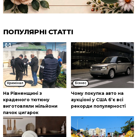
ПОПУЛЯРНІ СТАТТІ
Кримінал
Бізнес
На Рівненщині з
Чому покупка авто на
краденого тютюну
аукціоні у США б’є всі
виготовляли мільйони
рекорди популярності
пачок цигарок