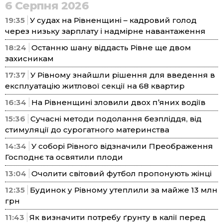
6 Серпня 2026
19:35
У судах на Рівненщині – кадровий голод
через низьку зарплату і надмірне навантаження
18:24
Останню шану віддасть Рівне ще двом
захисникам
17:37
У Рівному знайшли рішення для введення в
експлуатацію житлової секції на 68 квартир
16:34
На Рівненщині зловили двох п’яних водіїв
15:36
Сучасні методи подолання безпліддя, від
стимуляції до сурогатного материнства
14:34
У соборі Рівного відзначили Преображення
Господнє та освятили плоди
13:04
Очолити світовий футбол пропонують жінці
12:35
Будинок у Рівному утеплили за майже 13 млн
грн
11:43
Як визначити потребу ґрунту в калії перед