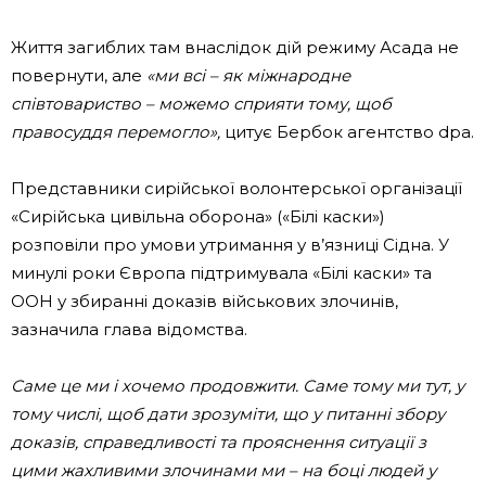
Життя загиблих там внаслідок дій режиму Асада не
повернути, але
«ми всі – як міжнародне
співтовариство – можемо сприяти тому, щоб
правосуддя перемогло»,
цитує Бербок агентство dpa.
Представники сирійської волонтерської організації
«Сирійська цивільна оборона» («Білі каски»)
розповіли про умови утримання у в’язниці Сідна. У
минулі роки Європа підтримувала «Білі каски» та
ООН у збиранні доказів військових злочинів,
зазначила глава відомства.
Саме це ми і хочемо продовжити. Саме тому ми тут, у
тому числі, щоб дати зрозуміти, що у питанні збору
доказів, справедливості та прояснення ситуації з
цими жахливими злочинами ми – на боці людей у ​​