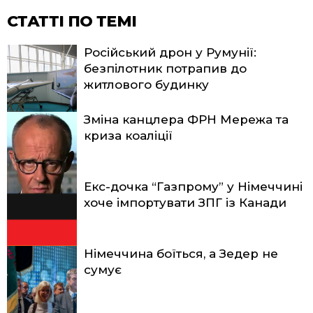
СТАТТІ ПО ТЕМІ
Російський дрон у Румунії:
безпілотник потрапив до
житлового будинку
Зміна канцлера ФРН Мережа та
криза коаліції
Екс-дочка “Газпрому” у Німеччині
хоче імпортувати ЗПГ із Канади
Німеччина боїться, а Зедер не
сумує