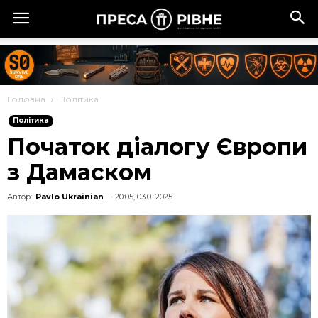
Головна
Політика
Політика
Початок діалогу Європи
з Дамаском
Автор:
Pavlo Ukrainian
-
20:05, 03.01.2025