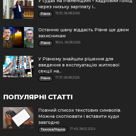
У судах на Рівненщині – кадровий голод
через низьку зарплату і...
19:35, 06.08.2026
Рівне
Останню шану віддасть Рівне ще двом
захисникам
18:24, 06.08.2026
Рівне
У Рівному знайшли рішення для
введення в експлуатацію житлової
секції на...
17:37, 06.08.2026
Рівне
ПОПУЛЯРНІ СТАТТІ
Повний список текстових символів.
Можна скопіювати і вставити куди
завгодно
17:49, 28.02.2024
Техніка/Наука