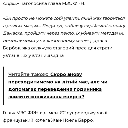
Сирії».
– наголосила глава МЗС ФРН.
«Ви просто не можете собі уявити, який жах твориться
в деяких місцях… Люди тут, поблизу сирійської столиці
Дамаска, пройшли через пекло. Їх убивали методами,
немислимими у цивілізованому світі»
– Додала
Бербок, яка оглянула сталевий прес для страти
ув’язнених у в’язниці Сідна.
Читайте також:
Скоро знову
переходитимемо на літній час, але чи
допомагає переведення годинника
знизити споживання енергії?
Главу МЗС ФРН від імені ЄС супроводжував її
французький колега Жан-Ноель Барро.