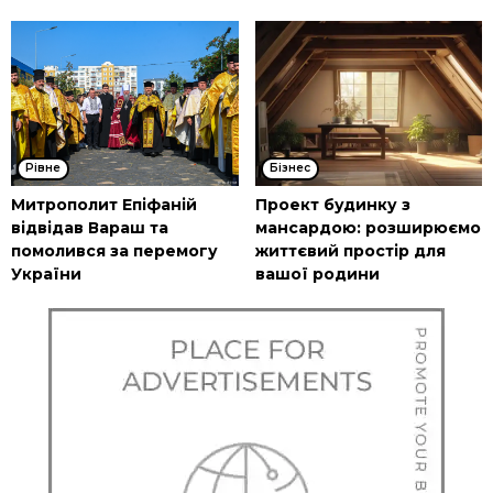
Рівне
Бізнес
Митрополит Епіфаній
Проект будинку з
відвідав Вараш та
мансардою: розширюємо
помолився за перемогу
життєвий простір для
України
вашої родини