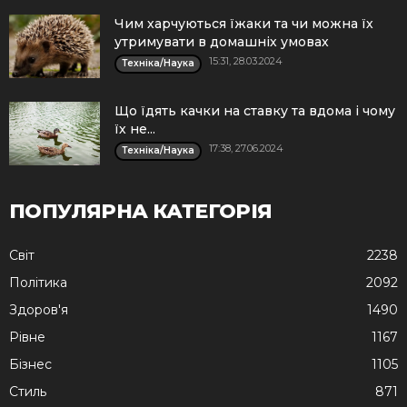
Чим харчуються їжаки та чи можна їх
утримувати в домашніх умовах
15:31, 28.03.2024
Техніка/Наука
Що їдять качки на ставку та вдома і чому
їх не...
17:38, 27.06.2024
Техніка/Наука
ПОПУЛЯРНА КАТЕГОРІЯ
Cвіт
2238
Політика
2092
Здоров'я
1490
Рівне
1167
Бізнес
1105
Стиль
871