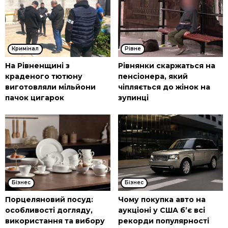
Кримінал
Рівне
На Рівненщині з
Рівнянки скаржаться на
краденого тютюну
пенсіонера, який
виготовляли мільйони
чіпляється до жінок на
пачок цигарок
зупинці
Бізнес
Бізнес
Порцеляновий посуд:
Чому покупка авто на
особливості догляду,
аукціоні у США б’є всі
використання та вибору
рекорди популярності