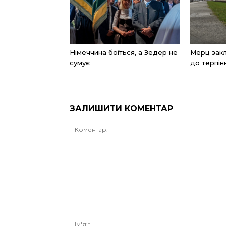
Німеччина боїться, а Зедер не
Мерц закл
сумує
до терпін
ЗАЛИШИТИ КОМЕНТАР