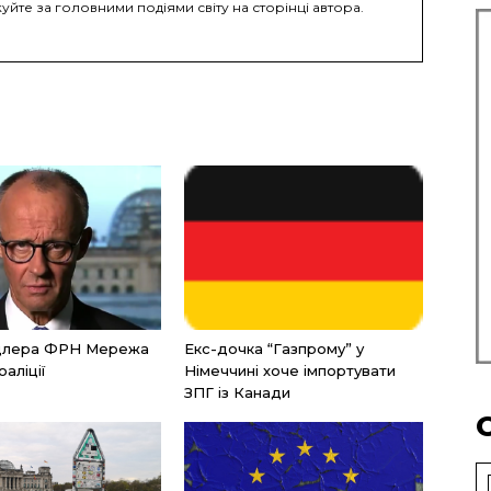
уйте за головними подіями світу на сторінці автора.
нцлера ФРН Мережа
Екс-дочка “Газпрому” у
оаліції
Німеччині хоче імпортувати
ЗПГ із Канади