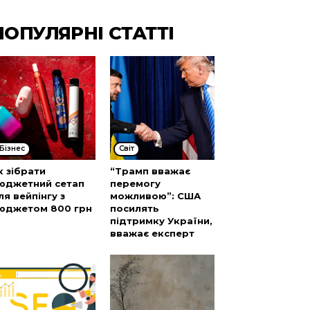
ПОПУЛЯРНІ СТАТТІ
Бізнес
Cвіт
к зібрати
“Трамп вважає
юджетний сетап
перемогу
ля вейпінгу з
можливою”: США
юджетом 800 грн
посилять
підтримку України,
вважає експерт