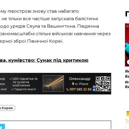
ому півострові знову став набагато
е тільки все частіше запускала балістичні
одо урядів Сеула та Вашингтона. Південна
вномасштабні спільні військові навчання через
рної зброї Північної Кореї.
а, кумівство: Сунак під критикою
Я
б
д
б
а Корея