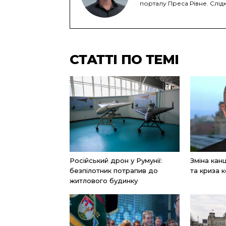
порталу Преса Рівне. Слідк
СТАТТІ ПО ТЕМІ
Російський дрон у Румунії:
Зміна ка
безпілотник потрапив до
та криза к
житлового будинку