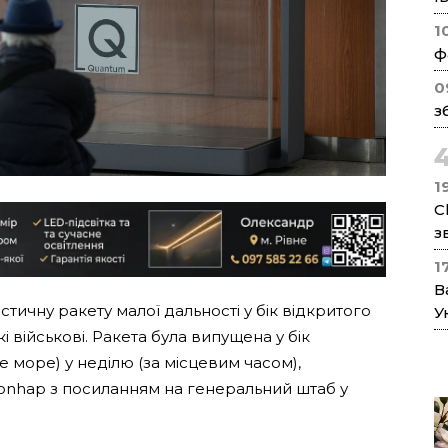
1
ф
0
з
1
C
з
1
В
стичну ракету малої дальності у бік відкритого
У
військові. Ракета була випущена у бік
 море) у неділю (за місцевим часом),
onhap з посиланням на генеральний штаб у