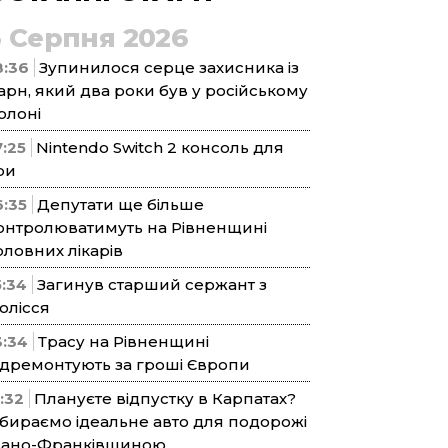
5 Серпня 2026
8:36
Зупинилося серце захисника із
арн, який два роки був у російському
олоні
7:25
Nintendo Switch 2 консоль для
ри
6:35
Депутати ще більше
онтролюватимуть на Рівненщині
оловних лікарів
5:34
Загинув старший сержант з
олісся
3:34
Трасу на Рівненщині
ідремонтують за гроші Європи
1:32
Плануєте відпустку в Карпатах?
бираємо ідеальне авто для подорожі
вано-Франківщиною