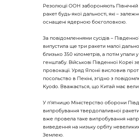
Резолюції ООН забороняють Північній
ракет будь-якої дальності, які – залежн
оснащені ядерною боєголовкою.
За повідомленнями сусідів – Південної 
випустила ще три ракети малої дальнос
близько 350 кілометрів, а потім упали
генштабу. Військові Південної Кореї з
провокації. Уряд Японії висловив про
посольство в Пекіні, згідно з повідо
Kyodo. Вважається, що Китай має вели
У п’ятницю Міністерство оборони Пів
випробування твердопаливної ракети-
вже провела таке випробування напри
виведення на низьку орбіту невелики
Землею.