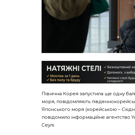
Північна Корея запустила ще одну балі
моря, повідомляють південнокорейські 
Японського моря (корейською – Східне
повідомило інформаційне агентство Y
Сеулі.