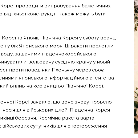
 Кореї проводити випробування балістичних
о від їхньої конструкції – також можуть бути
Кореї та Японії, Північна Корея у суботу вранці
ті у бік Японського моря. Ці ракети пролетіли
 у воду, за даними південнокорейського
винуватили ізольовану сусідню країну у новій
тест проти поведінки Пхеньяну через своє
мленнями японського інформаційного агентства
кий вплив на керівництво Північної Кореї.
денної Кореї заявило, що воно знову провело
носія для військових цілей. Південна Корея
кінці березня. Космічна ракета варта
х військових супутників для спостереження