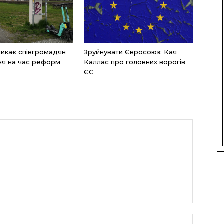
икає співгромадян
Зруйнувати Євросоюз: Кая
ня на час реформ
Каллас про головних ворогів
ЄС