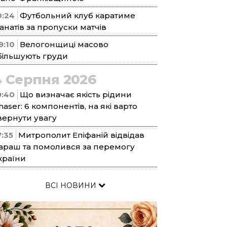
0:24
Футбольний клуб каратиме
анатів за пропуски матчів
9:10
Велогонщиці масово
більшують груди
4 Серпня 2026
9:40
Що визначає якість рідини
haser: 6 компонентів, на які варто
вернути увагу
7:35
Митрополит Епіфаній відвідав
араш та помолився за перемогу
країни
ВСІ НОВИНИ