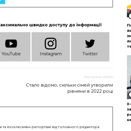
максимально швидко доступу до інформації
П
я
з
я
т
YouTube
Instagram
Twitter
Наступна стаття
Стало відомо, скільки сімей утворили
рівняни в 2022 році
І
з
р
н
ка та ексклюзивні репортажі від головного редактора