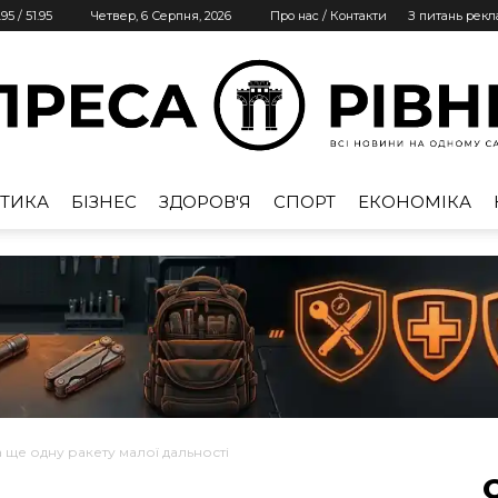
.95
/
51.95
Четвер, 6 Серпня, 2026
Про нас / Контакти
З питань рек
ТИКА
БІЗНЕС
ЗДОРОВ'Я
СПОРТ
ЕКОНОМІКА
Преса
Рівне
 ще одну ракету малої дальності