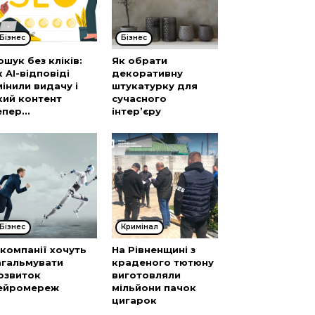
Бізнес
Бізнес
ошук без кліків:
Як обрати
к AI-відповіді
декоративну
мінили видачу і
штукатурку для
кий контент
сучасного
епер...
інтер’єру
Бізнес
Кримінал
І-компанії хочуть
На Рівненщині з
агальмувати
краденого тютюну
озвиток
виготовляли
ейромереж
мільйони пачок
цигарок