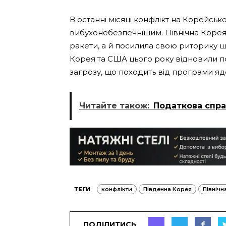
В останні місяці конфлікт на Корейськ
вибухонебезпечнішим. Північна Корея н
ракети, а й посилила свою риторику щ
Корея та США цього року відновили по
загрозу, що походить від програми яде
Читайте також:
Податкова справ
ТЕГИ
конфлікти
Південна Корея
Північн
ПОДІЛИТИСЬ