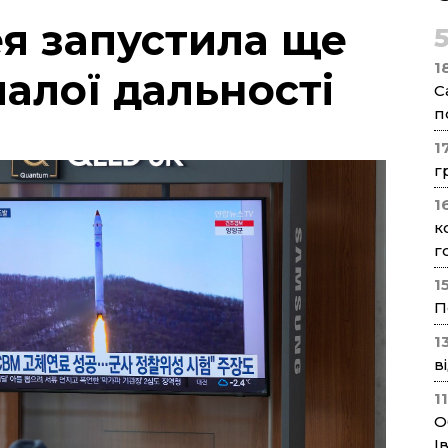
ея запустила ще
1
малої дальності
С
п
1
г
1
к
г
1
П
1
в
1
О
І