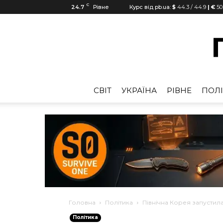
C
24.7
Рівне
Курс від pb.ua:
$
44.3
/
44.9
| €
50
CВІТ
УКРАЇНА
РІВНЕ
ПОЛІ
Головна
Політика
Північна Корея запустила
Політика