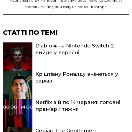
журналіста стрічки новин порталу Преса Рівне. Слідкуйте за
головними подіями світу на сторінці автора.
СТАТТІ ПО ТЕМІ
Diablo 4 на Nintendo Switch 2
вийде у вересні
Кріштіану Роналду зніметься у
серіалі
Netflix з 8 по 14 червня: головні
прем’єри тижня
Серіал The Gentlemen