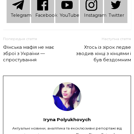
Telеgram
Facebook
YouTube
Instagram
Twitter
Попередня стаття
Наступна стаття
Фінська мафія не має
Хтось із зірок ледве
зброї з України —
зводив кінці з кінцями і
спростування
був бездомним
Iryna Polyukhovych
Актуальні новини, аналітика та ексклюзивні репортажі від