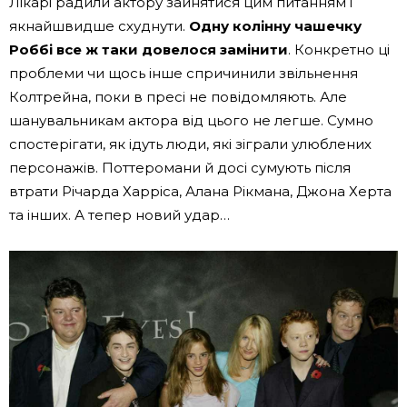
Лікарі радили актору зайнятися цим питанням і
якнайшвидше схуднути.
Одну колінну чашечку
Роббі все ж таки довелося замінити
. Конкретно ці
проблеми чи щось інше спричинили звільнення
Колтрейна, поки в пресі не повідомляють. Але
шанувальникам актора від цього не легше. Сумно
спостерігати, як ідуть люди, які зіграли улюблених
персонажів. Поттеромани й досі сумують після
втрати Річарда Харріса, Алана Рікмана, Джона Херта
та інших. А тепер новий удар…