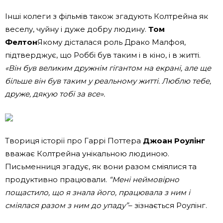
Інші колеги з фільмів також згадують Колтрейна як
веселу, чуйну і дуже добру людину.
Том
Фелтон
Якому дісталася роль Драко Малфоя,
підтверджує, що Роббі був таким і в кіно, і в житті.
«Він був великим дружнім гігантом на екрані, але ще
більше він був таким у реальному житті. Люблю тебе,
друже, дякую тобі за все».
Твориця історії про Гаррі Поттера
Джоан Роулінг
вважає Колтрейна унікальною людиною.
Письменниця згадує, як вони разом сміялися та
продуктивно працювали.
“Мені неймовірно
пощастило, що я знала його, працювала з ним і
сміялася разом з ним до упаду”
– зізнається Роулінг.