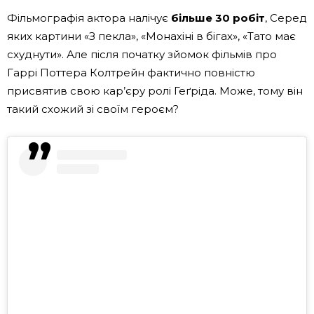
Фільмографія актора налічує
більше 30 робіт
, Серед
яких картини «З пекла», «Монахіні в бігах», «Тато має
схуднути». Але після початку зйомок фільмів про
Гаррі Поттера Колтрейн фактично повністю
присвятив свою кар’єру ролі Геґріда. Може, тому він
такий схожий зі своїм героєм?