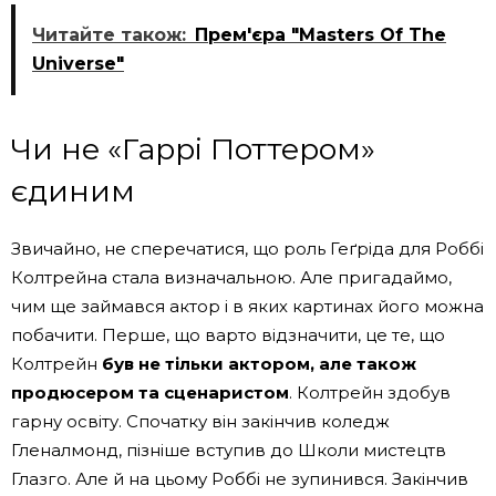
Читайте також:
Прем'єра "Masters Of The
Universe"
Чи не «Гаррі Поттером»
єдиним
Звичайно, не сперечатися, що роль Геґріда для Роббі
Колтрейна стала визначальною. Але пригадаймо,
чим ще займався актор і в яких картинах його можна
побачити. Перше, що варто відзначити, це те, що
Колтрейн
був не тільки актором, але також
продюсером та сценаристом
. Колтрейн здобув
гарну освіту. Спочатку він закінчив коледж
Гленалмонд, пізніше вступив до Школи мистецтв
Глазго. Але й на цьому Роббі не зупинився. Закінчив