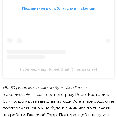
Подивитися цю публікацію в Instagram
Публікація від Rupert Grint (@ronweasley)
«За 50 років мене вже не буде. Але Геґрід
залишиться!»
— казав одного разу Роббі Колтрейн.
Сумно, що йдуть такі славні люди. Але з природою не
посперечаєшся. Якщо буде вільний час, то ти знаєш,
що робити. Включай Гаррі Поттера, щоб вшанувати