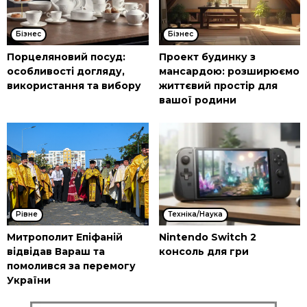
Бізнес
Бізнес
Порцеляновий посуд:
Проект будинку з
особливості догляду,
мансардою: розширюємо
використання та вибору
життєвий простір для
вашої родини
Рівне
Техніка/Наука
Митрополит Епіфаній
Nintendo Switch 2
відвідав Вараш та
консоль для гри
помолився за перемогу
України