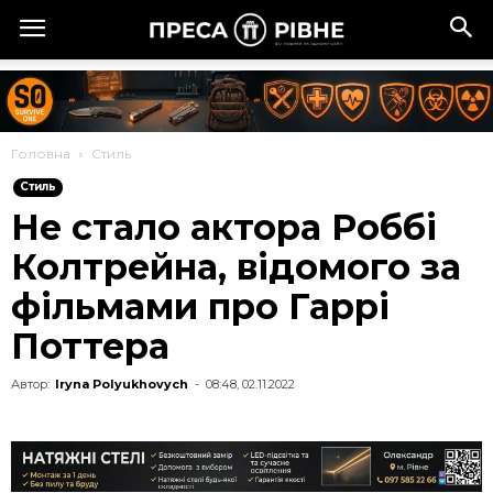
Головна
Стиль
Стиль
Не стало актора Роббі
Колтрейна, відомого за
фільмами про Гаррі
Поттера
Автор:
Iryna Polyukhovych
-
08:48, 02.11.2022