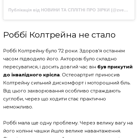
Публікація від НОВИНИ ТА СПЛІТНІ ПРО ЗІРКИ (@zvezdnue_novosti)
Роббі Колтрейна не стало
Роббі Колтрейну було 72 роки. Здоров’я останнім
часом підводило його. Акторові було складно
пересуватися, і досить довгий час він
був прикутий
до інвалідного крісла
. Остеоартрит приносив
Колтрейну сильний дискомфорт і моторошний біль.
Від цього захворювання особливо страждають
суглоби, через що ходити стає практично
неможливо.
Роббі мала ще одну проблему. Через велику вагу на
його колінні чашки йшло велике навантаження.