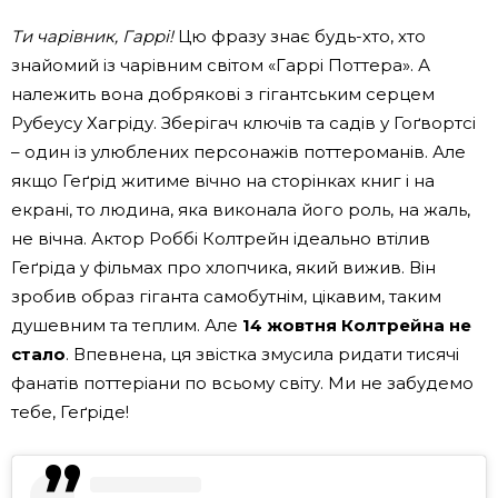
Ти чарівник, Гаррі!
Цю фразу знає будь-хто, хто
знайомий із чарівним світом «Гаррі Поттера». А
належить вона добрякові з гігантським серцем
Рубеусу Хагріду. Зберігач ключів та садів у Гоґвортсі
– один із улюблених персонажів поттероманів. Але
якщо Геґрід житиме вічно на сторінках книг і на
екрані, то людина, яка виконала його роль, на жаль,
не вічна. Актор Роббі Колтрейн ідеально втілив
Геґріда у фільмах про хлопчика, який вижив. Він
зробив образ гіганта самобутнім, цікавим, таким
душевним та теплим. Але
14 жовтня Колтрейна не
стало
. Впевнена, ця звістка змусила ридати тисячі
фанатів поттеріани по всьому світу. Ми не забудемо
тебе, Геґріде!