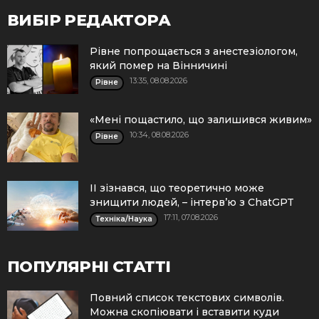
ВИБІР РЕДАКТОРА
Рівне попрощається з анестезіологом,
який помер на Вінничині
13:35, 08.08.2026
Рівне
«Мені пощастило, що залишився живим»
10:34, 08.08.2026
Рівне
ІІ зізнався, що теоретично може
знищити людей, – інтерв’ю з ChatGPT
17:11, 07.08.2026
Техніка/Наука
ПОПУЛЯРНІ СТАТТІ
Повний список текстових символів.
Можна скопіювати і вставити куди