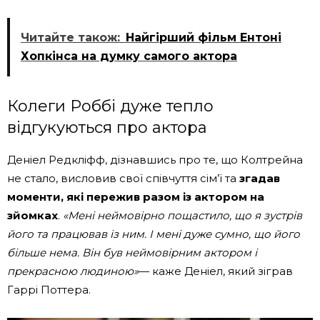
Читайте також:
Найгірший фільм Ентоні
Хопкінса на думку самого актора
Колеги Роббі дуже тепло
відгукуються про актора
Деніел Редкліфф, дізнавшись про те, що Колтрейна
не стало, висловив свої співчуття сім’ї та
згадав
моменти, які пережив разом із актором на
зйомках
.
«Мені неймовірно пощастило, що я зустрів
його та працював із ним. І мені дуже сумно, що його
більше нема. Він був неймовірним актором і
прекрасною людиною»
— каже Деніел, який зіграв
Гаррі Поттера.