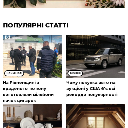
ПОПУЛЯРНІ СТАТТІ
Кримінал
Бізнес
На Рівненщині з
Чому покупка авто на
краденого тютюну
аукціоні у США б’є всі
виготовляли мільйони
рекорди популярності
пачок цигарок