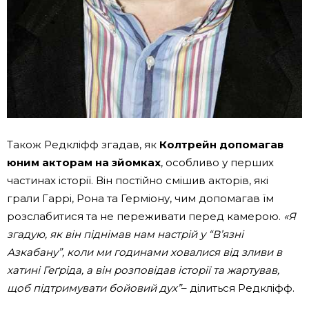
Також Редкліфф згадав, як
Колтрейн допомагав
юним акторам на зйомках
, особливо у перших
частинах історії. Він постійно смішив акторів, які
грали Гаррі, Рона та Герміону, чим допомагав їм
розслабитися та не переживати перед камерою.
«Я
згадую, як він піднімав нам настрій у “В’язні
Азкабану”, коли ми годинами ховалися від зливи в
хатині Геґріда, а він розповідав історії та жартував,
щоб підтримувати бойовий дух”
– ділиться Редкліфф.