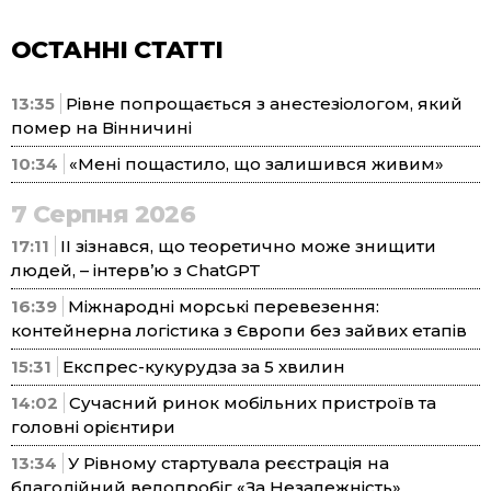
ОСТАННІ СТАТТІ
13:35
Рівне попрощається з анестезіологом, який
помер на Вінничині
10:34
«Мені пощастило, що залишився живим»
7 Серпня 2026
17:11
ІІ зізнався, що теоретично може знищити
людей, – інтерв’ю з ChatGPT
16:39
Міжнародні морські перевезення:
контейнерна логістика з Європи без зайвих етапів
15:31
Експрес-кукурудза за 5 хвилин
14:02
Сучасний ринок мобільних пристроїв та
головні орієнтири
13:34
У Рівному стартувала реєстрація на
благодійний велопробіг «За Незалежність»