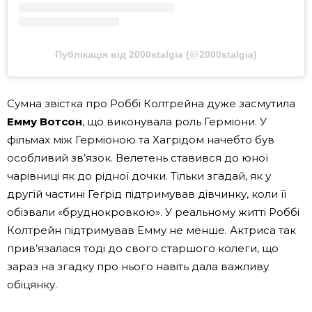
Публікація від 2000stalgia (@2000stalgia)
Сумна звістка про Роббі Колтрейна дуже засмутила
Емму Вотсон
, що виконувала роль Герміони. У
фільмах між Герміоною та Хагрідом начебто був
особливий зв’язок. Велетень ставився до юної
чарівниці як до рідної дочки. Тільки згадай, як у
другій частині Геґрід підтримував дівчинку, коли її
обізвали «бруднокровкою». У реальному житті Роббі
Колтрейн підтримував Емму не менше. Актриса так
прив’язалася тоді до свого старшого колеги, що
зараз на згадку про нього навіть дала важливу
обіцянку.